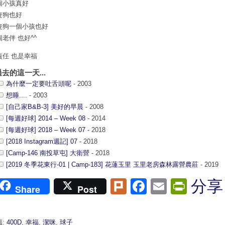
個小孩真好
隻狗也好
隻狗一個小孩也好
老伴 也好^^
責任 也是幸福
過去的這一天...
為什麼一定要吐舌頭呢
- 2003
想睡....
- 2003
[自己家B&B-3] 美好的早晨
- 2008
[每週好球] 2014 – Week 08
- 2014
[每週好球] 2018 – Week 07
- 2018
[2018 Instagram週記] 07
- 2018
[Camp-146 南投草屯] 大衛營
- 2018
[2019 冬季花東行-01 | Camp-183] 花蓮玉里 玉里老房森林露營農莊
- 2019
Plurk
Facebook
Email
Print
分享
Share
Post
籤:
400D
,
幸福
,
潔咪
,
球子