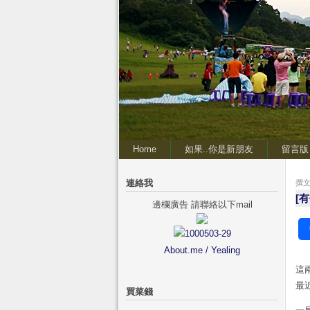
Home
如果..你是新朋友
留言版
連絡我
撰文 
[
邊欄廣告 請聯絡以下mail
About.me / Yealing
這
最
買菜錢