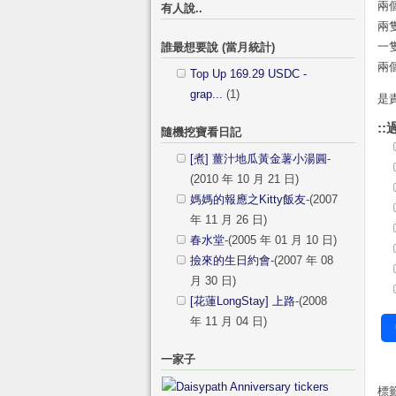
兩
有人說..
兩
一
誰最想要說 (當月統計)
兩個
Top Up 169.29 USDC -
grap...
(1)
是
::
隨機挖寶看日記
[煮] 薑汁地瓜黃金薯小湯圓
-
(2010 年 10 月 21 日)
媽媽的報應之Kitty飯友
-(2007
年 11 月 26 日)
春水堂
-(2005 年 01 月 10 日)
撿來的生日約會
-(2007 年 08
月 30 日)
[花蓮LongStay] 上路
-(2008
年 11 月 04 日)
一家子
標