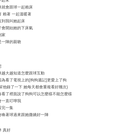
早起來
咪就會跟球一起賴床
著 賴著 一起溫暖著
直到我叫她起床
才會開始她的下床氣
到家
是一陣的親吻
想
咪越大越知道怎麼跟球互動
因為看了電視上的[狗狗週記]更愛上了狗
我幫他錄了一下 她每天都會重複看好幾次)
每看了裡面說了狗狗可以怎麼樣不能怎麼樣
會一直叮嚀我
看完一集
會喚著球過來跟她撒嬌好一陣
伴 真好