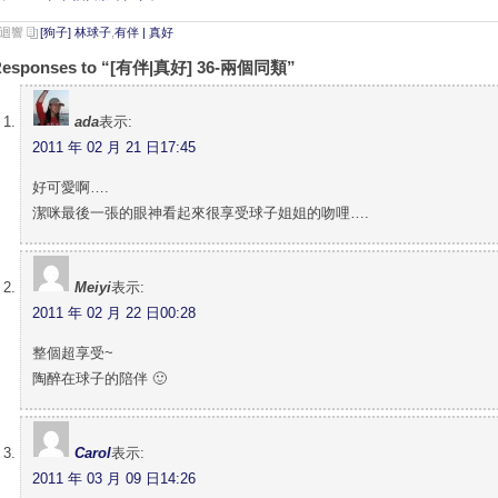
則迴響
[狗子] 林球子
,
有伴 | 真好
Responses to “[有伴|真好] 36-兩個同類”
ada
表示:
2011 年 02 月 21 日17:45
好可愛啊….
潔咪最後一張的眼神看起來很享受球子姐姐的吻哩….
Meiyi
表示:
2011 年 02 月 22 日00:28
整個超享受~
陶醉在球子的陪伴 🙂
Carol
表示:
2011 年 03 月 09 日14:26