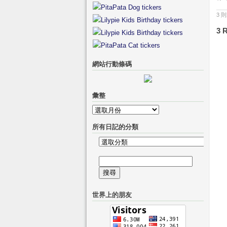
3 
3 
網站行動條碼
彙整
彙
整
所有日記的分類
所
有
搜
日
尋
記
關
的
世界上的朋友
鍵
分
字:
類