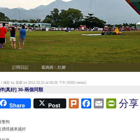
訂閱日記
葛媽媽ㄟ灶腳
/ 攝影 by 葛蘿 on 2011.02.21 at 05:26 下午 (
9393
views)
有伴|真好] 36-兩個同類
Plurk
Facebook
Email
Print
分享
Share
Post
兩隻狗
近感情越來越好