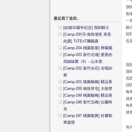
一
潔
抱
最近寫了這些..
一
她
[結婚16週年紀念] 我的騎士
回
[Camp-205 南投埔里 茶吾
也
此露] TiiTEnT團圓露
[Camp-204 桃園新屋] 檸檬園
[Camp-203 新竹北埔] 婆婆的
四姊妹聚（8）- 山水屋
我
[Camp-202 新竹尖石] 谷嘎的
潔
家
也
[Camp-201 桃園楊梅] 驛品香
(
[Camp-200 南投草屯] 大衛營
每
[Camp-199 桃園楊梅] 驛品香
就
[Camp-198 新竹五峰] 白蘭時
每
光
就
[Camp-197 桃園復興] 好馨勤
齊露營
有