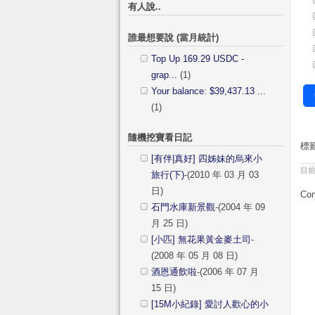
有人說..
誰最想要說 (當月統計)
Top Up 169.29 USDC -
grap...
(1)
Your balance: $39,437.13 ...
(1)
隨機挖寶看日記
標
[有伴|真好] 四姊妹的烏來小
目
旅行(下)
-(2010 年 03 月 03
日)
Com
石門水庫新景觀
-(2004 年 09
月 25 日)
[小匹] 無花果黃金麥土司
-
(2008 年 05 月 08 日)
酒恩通飲啦
-(2006 年 07 月
15 日)
[15M小紀錄] 愛討人歡心的小