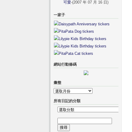
可愛
-(2007 年 07 月 16 日)
一家子
網站行動條碼
彙整
彙
整
所有日記的分類
所
有
搜
日
尋
記