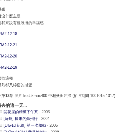
幾張
實沒什麼主題
對我來說有種淡淡的幸福感
喜歡這種
濃烈卻又綿密的感覺
2第
12
卷 底片 kodakmax400 中壢藝田沖掃 (拍照期間 1001015-1017)
過去的這一天...
開花屋的精緻下午茶
- 2003
[蘇州] 撿來的蘇州行
- 2004
[14w1d 紀錄] 第一次胎動
- 2005