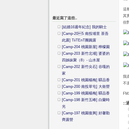
這
其
最近寫了這些..
但
[結婚16週年紀念] 我的騎士
[Camp-205 南投埔里 茶吾
此露] TiiTEnT團圓露
[Camp-204 桃園新屋] 檸檬園
[Camp-203 新竹北埔] 婆婆的
四姊妹聚（8）- 山水屋
[Camp-202 新竹尖石] 谷嘎的
家
我
[Camp-201 桃園楊梅] 驛品香
不
[Camp-200 南投草屯] 大衛營
[Camp-199 桃園楊梅] 驛品香
FM
[Camp-198 新竹五峰] 白蘭時
::
光
[Camp-197 桃園復興] 好馨勤
齊露營