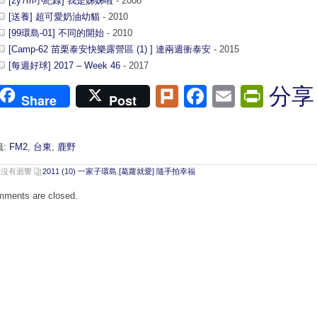
[2y7m小紀錄] 我是姊姊啦
- 2008
[送養] 超可愛奶油幼貓
- 2010
[99環島-01] 不同的開始
- 2010
[Camp-62 苗栗泰安快樂露營區 (1) ] 連兩週衝泰安
- 2015
[每週好球] 2017 – Week 46
- 2017
Plurk
Facebook
Email
Print
分享
Share
Post
籤:
FM2
,
台東
,
鹿野
前沒有迴響
2011 (10) 一家子環島
,
[葛蘿就愛] 隨手拍幸福
ments are closed.