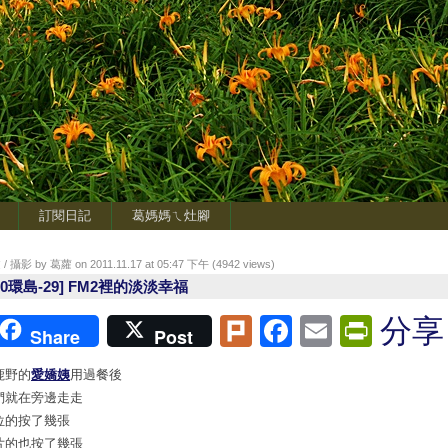
訂閱日記
葛媽媽ㄟ灶腳
/ 攝影 by 葛蘿 on 2011.11.17 at 05:47 下午 (
4942
views)
00環島-29] FM2裡的淡淡幸福
Plurk
Facebook
Email
Print
分享
Share
Post
鹿野的
愛嬌姨
用過餐後
們就在旁邊走走
位的按了幾張
片的也按了幾張