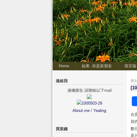
Home
如果..你是新朋友
留言版
連絡我
撰文 
[1
邊欄廣告 請聯絡以下mail
About.me / Yealing
在
我
數
買菜錢
底