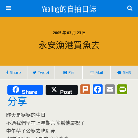
Yealing的自拍日誌
2005 年 03 月 23 日
永安漁港買魚去
Share
Tweet
Pin
Mail
SMS
Pl
F
E
Pr
Share
Post
u
ac
m
in
分享
rk
e
ai
tF
昨天是婆婆的生日
b
l
ri
不過我們早在上星期六就幫他慶祝了
o
e
中午帶了公婆去吃紅苑