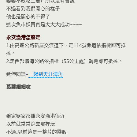
婆婆不敢吃生魚片所以沒有嘗試
不過看到我們開心的樣子
他也是開心的不得了
這次魚市採買真是大大大成功~~~~
永安漁港怎麼走
1.由高速公路新屋交流道下，走114號縣道依指標即可抵
達。
2.走西部濱海公路依指標（55公里處）轉彎即可抵達。
延伸閱讀–
一起到天涯海角
葛蘿細細唸
娘家婆家都離永安漁港很近
以前就常常跑去那裡玩
不過..以前這是一整片的攤販