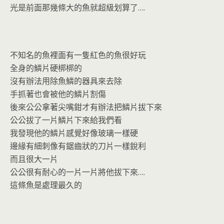
光是前面那幾條大的魚就超級划算了….
不知名的魚裡面有一隻紅色的魚很好玩
全身的鱗片硬梆梆的
沒有辦法用除魚鱗的器具來去除
手抓著也會被他的鱗片割傷
後來公公拿著尖嘴鉗才有辦法把鱗片拔下來
公公拔了一片鱗片下來給我們看
我發現他的鱗片感覺好像玻璃一樣硬
邊緣有細刺像有鋸齒狀的刀片一樣銳利
而且很大一片
公公很有耐心的一片一片將他拔下來….
這條魚是處理最久的