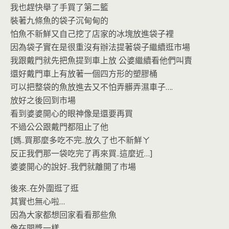
我也趕快舉了手買了第二籃
裝著九條魚的袋子沉甸甸的
怕魚不新鮮又自己挖了店家的冰塊放進袋子裡
因為袋子實在是很重沒有辦法提著袋子繼續逛市場
我跟戴門就先把魚提到車上放 公婆繼續看他們叫賣
還好戴門車上有放著一個四方形的塑膠桶
可以把整袋的魚放進去又不怕弄髒弄濕車子….
放好之後回到市場
看到婆婆開心的眼神像是還要再買
不過公公跟戴門都阻止了他
[媽..買那麼多吃不完..放久了也不新鮮ㄚ
反正我們那一袋吃完了再來買..這麼近…]
婆婆開心的說好..我們就離開了市場
後來..在外圍逛了逛
其實也無心啦…
因為大家都想回家看看那些魚
像在開獎一樣