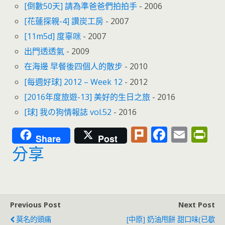
[倒數50天] 請為準爸爸們拍拍手
- 2006
[花蓮探親-4] 讚炭工房
- 2007
[11m5d] 度辜咪
- 2007
出門透透氣
- 2009
在海邊 早餐後四個人的散步
- 2010
[每週好球] 2012 – Week 12
- 2012
[2016年度旅遊-13] 美好的生日之旅
- 2016
[球] 我の狗情報誌 vol.52
- 2016
Pl
F
E
Pr
Share
Post
u
ac
m
in
分享
rk
e
ai
tF
b
l
ri
o
e
Previous Post
Next Post
o
n
莫名的頭痛
[中原] 奶油甩餅 甜口味(已歇