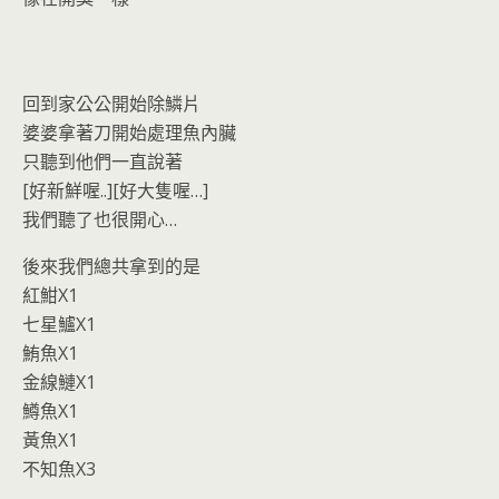
回到家公公開始除鱗片
婆婆拿著刀開始處理魚內臟
只聽到他們一直說著
[好新鮮喔..][好大隻喔…]
我們聽了也很開心…
後來我們總共拿到的是
紅魽X1
七星鱸X1
鮪魚X1
金線鰱X1
鱒魚X1
黃魚X1
不知魚X3