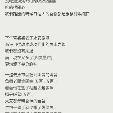
o
n
沒吃過燒烤+火鍋的公公婆婆
k
dl
吃的很開心
我們離開的時候每個人的食物都是累積到喉嚨口…..
y
下午帶婆婆去了永安漁港
漁港自從改建成現代化的魚市之後
我們都沒有來過
而且現在又多了[叫賣魚市]
更增添了幾分趣味
一進去魚市就聽到叫賣的聲音
魚攤老闆會開始[五百…五百..]
看著他在籃子裡越丟越多魚
還是喊著[五百..]
大家都聚精會神的看著
生怕一舉手就少賺了幾條魚…