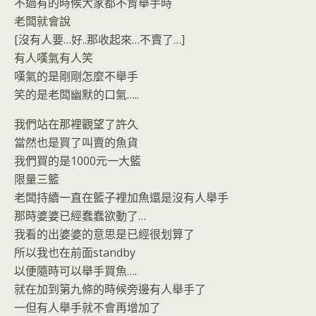
不過有的時候大家都不肯舉手時
老闆就會說
[沒有人要…好..那收起來…不賣了…]
有人嘆氣有人笑
嘆氣的是剛剛怎麼不舉手
笑的是老闆幽默的口氣…..
我們站在那裡觀望了許久
當然也是買了叫賣的魚貨
我們買的是1000元一大籃
限量三籃
老闆持續一直在籃子裡加魚還是沒有人舉手
那時婆婆已經蠢蠢欲動了…
我看的出婆婆的意思是已經很划算了
所以我也在前面standby
以便隨時可以舉手買魚….
就在加到第九條的時候旁邊有人舉手了
一但有人舉手就不會再增加了