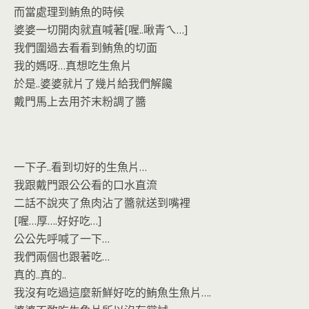
而當處理到鮪魚的時候
婆婆一切開肉就直喊著[喔..啾青ㄟ…]
我們圍過去看看到鮪魚的切面
我的媽呀…真想吃生魚片
於是..婆婆就片了幾片給我們解饞
戴門馬上去用芥末粉調了醬
一下子..看到切好的生魚片…
我跟戴門跟公公看的口水直流
二話不說夾了魚肉沾了醬就送到嘴裡
[喔…厚….好好吃…]
公公先呼喊了一下…
我們兩個也跟著吃…
真的..真的..
我沒有吃過這麼新鮮好吃的鮪魚生魚片….