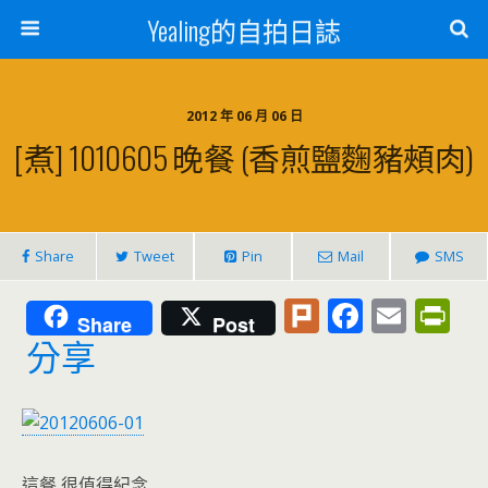
Yealing的自拍日誌
2012 年 06 月 06 日
[煮] 1010605 晚餐 (香煎鹽麴豬頰肉)
Share
Tweet
Pin
Mail
SMS
Pl
F
E
Pr
Share
Post
u
ac
m
in
分享
rk
e
ai
tF
b
l
ri
o
e
這餐 很值得紀念