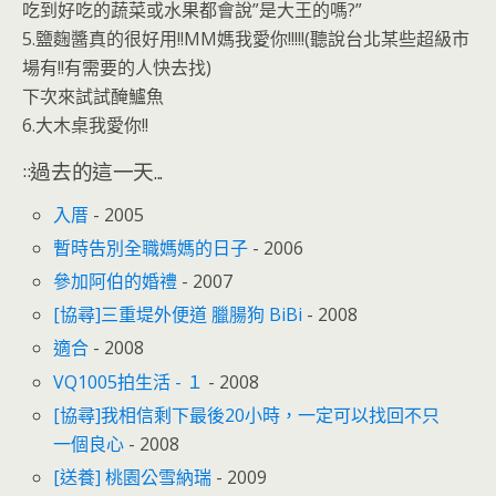
吃到好吃的蔬菜或水果都會說”是大王的嗎?”
5.鹽麴醬真的很好用!!MM媽我愛你!!!!!(聽說台北某些超級市
場有!!有需要的人快去找)
下次來試試醃鱸魚
6.大木桌我愛你!!
::過去的這一天...
入厝
- 2005
暫時告別全職媽媽的日子
- 2006
參加阿伯的婚禮
- 2007
[協尋]三重堤外便道 臘腸狗 BiBi
- 2008
適合
- 2008
VQ1005拍生活 - １
- 2008
[協尋]我相信剩下最後20小時，一定可以找回不只
一個良心
- 2008
[送養] 桃園公雪納瑞
- 2009