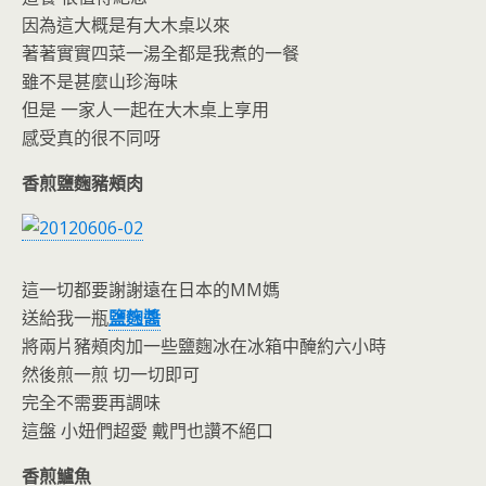
o
n
因為這大概是有大木桌以來
k
dl
著著實實四菜一湯全都是我煮的一餐
y
雖不是甚麼山珍海味
但是 一家人一起在大木桌上享用
感受真的很不同呀
香煎鹽麴豬頰肉
這一切都要謝謝遠在日本的MM媽
送給我一瓶
鹽麴醬
將兩片豬頰肉加一些鹽麴冰在冰箱中醃約六小時
然後煎一煎 切一切即可
完全不需要再調味
這盤 小妞們超愛 戴門也讚不絕口
香煎鱸魚