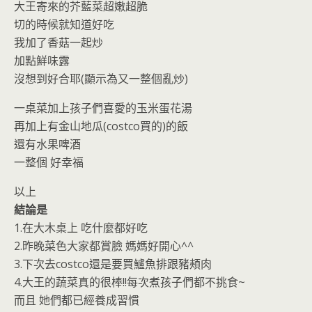
大王寄來的芥藍菜超嫩超脆
切的時候就知道好吃
我加了香菇一起炒
加點鮮味露
沒想到好合耶(顯示為又一整個亂炒)
一桌菜加上孩子們喜愛的玉米蛋花湯
再加上有金山地瓜(costco買的)的飯
還有水果啤酒
一整個 好幸福
以上
結論是
1.在大木桌上 吃什麼都好吃
2.昨晚菜色大家都賞臉 媽媽好開心^^
3.下次去costco還是要買鱸魚排跟豬頰肉
4.大王的蔬菜真的很棒!!每次煮孩子們都不挑食~
而且 她們都已經養成習慣