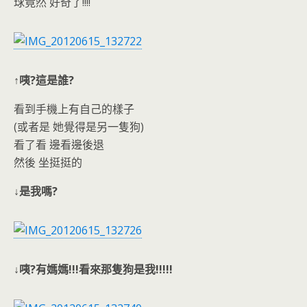
o
n
球竟然 好奇了!!!!
k
dl
y
↑咦?這是誰?
看到手機上有自己的樣子
(或者是 她覺得是另一隻狗)
看了看 邊看邊後退
然後 坐挺挺的
↓是我嗎?
↓咦?有媽媽!!!看來那隻狗是我!!!!!