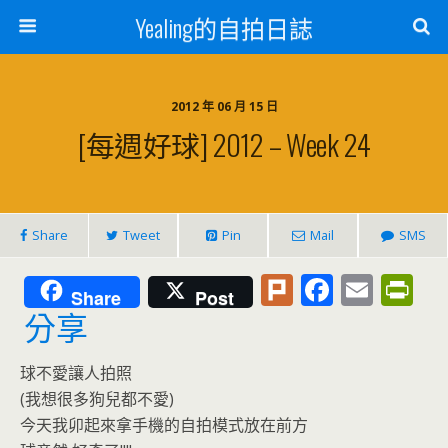
Yealing的自拍日誌
2012 年 06 月 15 日
[每週好球] 2012 – Week 24
Share
Tweet
Pin
Mail
SMS
Pl
F
E
Pr
Share
Post
u
ac
m
in
分享
rk
e
ai
tF
球不愛讓人拍照
b
l
ri
(我想很多狗兒都不愛)
o
e
今天我卯起來拿手機的自拍模式放在前方