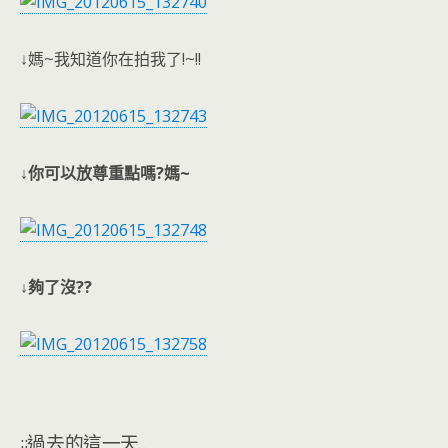
↓媽~我知道你在拍我了!~!!
↓你可以放尊重點嗎?媽~
↓夠了沒??
::過去的這一天...