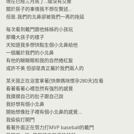
現在已經三月底了…還沒有交屋
關於房子的事情我不想在贅述…
但是..我們的北鼻卻被我們一再的拖延
每次看到戴門跟他姊姊的小孩玩
那種大孩子的樣子
天知道我多想快點生個小北鼻給他
一個屬於我們的小北鼻
有他的瞇瞇眼和我的自然捲紅髮
或許不美 但卻是真正屬於我們兩人的
某天我正在浴室拿著[快樂媽咪懷孕280天]在看
看著看著心裡忽然有強烈的感覺
我摸摸自己的肚子跟自己說
我好想有個小北鼻
開始想像肚子裡有個小北鼻的感覺….
我偷偷打開門
看著外面正在努力打MVP baseball的戴門