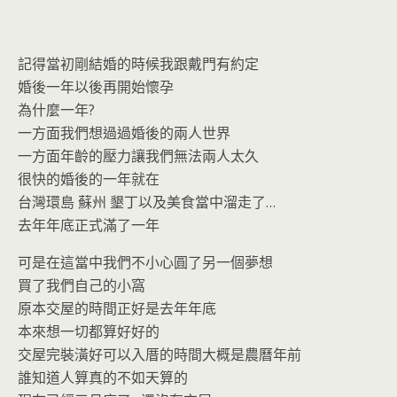
o
n
k
dl
y
記得當初剛結婚的時候我跟戴門有約定
婚後一年以後再開始懷孕
為什麼一年?
一方面我們想過過婚後的兩人世界
一方面年齡的壓力讓我們無法兩人太久
很快的婚後的一年就在
台灣環島 蘇州 墾丁以及美食當中溜走了…
去年年底正式滿了一年
可是在這當中我們不小心圓了另一個夢想
買了我們自己的小窩
原本交屋的時間正好是去年年底
本來想一切都算好好的
交屋完裝潢好可以入厝的時間大概是農曆年前
誰知道人算真的不如天算的