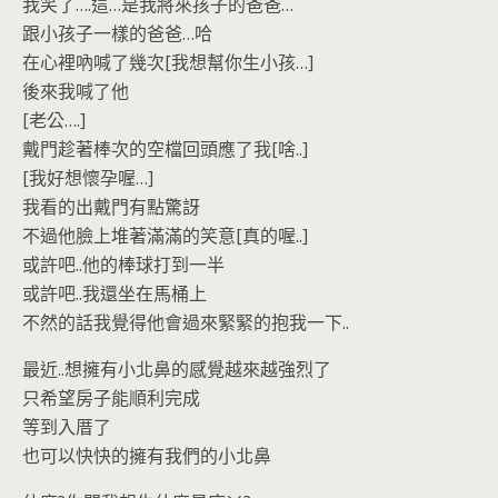
我笑了….這…是我將來孩子的爸爸…
跟小孩子一樣的爸爸…哈
在心裡吶喊了幾次[我想幫你生小孩…]
後來我喊了他
[老公….]
戴門趁著棒次的空檔回頭應了我[啥..]
[我好想懷孕喔…]
我看的出戴門有點驚訝
不過他臉上堆著滿滿的笑意[真的喔..]
或許吧..他的棒球打到一半
或許吧..我還坐在馬桶上
不然的話我覺得他會過來緊緊的抱我一下..
最近..想擁有小北鼻的感覺越來越強烈了
只希望房子能順利完成
等到入厝了
也可以快快的擁有我們的小北鼻