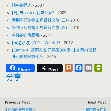
眼中的巨人
- 2007
[蕎] 去costco 我吃什麼?
- 2009
暈到不行的龜山島賞鯨之旅 (三)
- 2010
暈到不行的龜山島賞鯨之旅 (終)
- 2010
主婦的自我實現
- 2011
[每週好球] 2012 – Week 13
- 2012
[Camp-41 苗栗泰安 司馬限360度 (上)] 第41號野
外小屋的飲食小記
- 2015
Pl
F
E
Pr
Share
Post
u
ac
m
in
分享
rk
e
ai
tF
b
l
ri
o
e
Previous Post
Next Post
o
n
焦糖煎餅與蜜桃茶
戴門被鬼捏