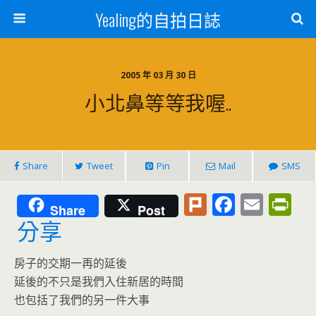
Yealing的自拍日誌
2005 年 03 月 30 日
小北鼻等等我喔..
Share
Tweet
Pin
Mail
SMS
Pl
F
E
Pr
Share
Post
u
ac
m
in
分享
rk
e
ai
tF
房子的交期一再的延後
b
l
ri
延後的不只是我們入住新居的時間
o
e
也包括了我們的另一件大事