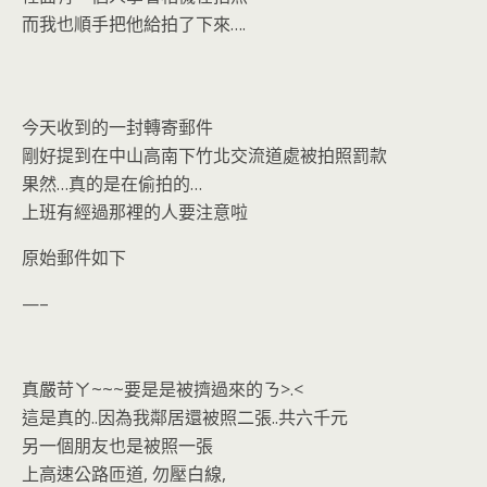
而我也順手把他給拍了下來….
今天收到的一封轉寄郵件
剛好提到在中山高南下竹北交流道處被拍照罰款
果然…真的是在偷拍的…
上班有經過那裡的人要注意啦
原始郵件如下
—–
真嚴苛ㄚ~~~要是是被擠過來的ㄋ>.<
這是真的..因為我鄰居還被照二張..共六千元
另一個朋友也是被照一張
上高速公路匝道, 勿壓白線,