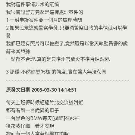
我對這件事情非常的氣憤
我很驚訝警方竟然是這樣處理案件的
1.一封申訴案件要一個月的處理時間
2.如果民眾違規警察舉發..只要憑警察目睹的事情就可以舉
發
我都已經有照片可以佐證了,竟然還是以當天執勤員警的說
辭來當證據
一點都不合理..真的是只準州官放火不準百姓點燈.
3.那種[不然你想怎樣]的態度..實在讓人無法茍同
原發文日期 2005-03-30 14:14:51
每天上班得時候經過竹北交流道附近
都有看到一台詭異的車子
一台黑色的BMW每天[拋錨]在那裡
後來我仔細一看才發現
裡面有一個人拿著相機在拍照