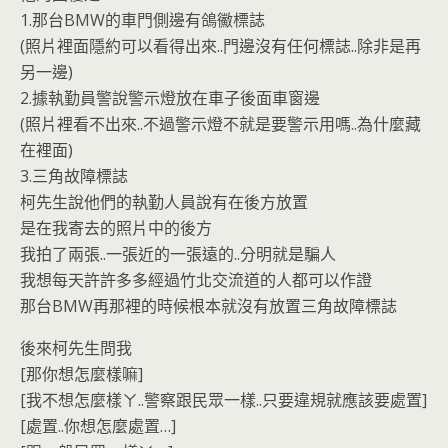
1.那台BMW的車門側邊有鴿鰴標誌
(照片裡面隱約可以看得出來..門邊沒有任何標誌..除非是再
另一邊)
2.據執勤員警說警示燈放在車子後面車窗邊
(照片裡看不出來..不過警示燈不就是要警示用嗎..為什麼藏
在裡面)
3.三角故障標誌
柯先生說他們的執勤人員說有在後方放置
是在我寄去的照片中的後方
我拍了兩張..一張近的一張遠的..分明就是騙人
我想每天許許多多經過竹北交流道的人都可以作證
那台BMW再那裡的時候根本就沒有放置三角故障標誌
後來柯先生問我
[那你想怎麼樣嘛]
[我不想怎麼樣ㄚ..警察跟民眾一樣..只要違規就應該要處置]
[處置..你想怎麼處置…]