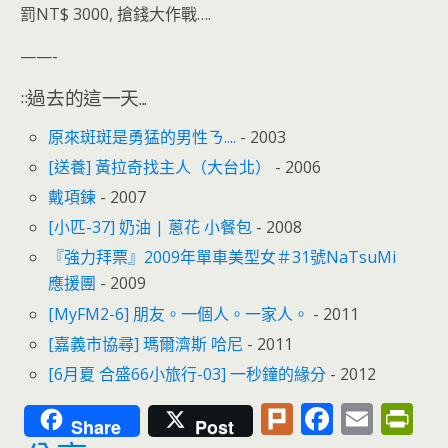
罰NT$ 3000, 搶錢大作戰….
——-
::過去的這一天...
原來斑斑是勇猛的男性ㄋ....
- 2003
[送養] 黃拉奇找主人（大台北）
- 2006
戴項鍊
- 2007
[小匹-37] 奶油 | 蔥花 小餐包
- 2008
『強力拜票』2009年單車美型女＃31號NaTsuMi
應援團
- 2009
[MyFM2-6] 朋友。一個人。一家人。
- 2011
[嘉義市協尋] 瑪爾濟斯 哈尼
- 2011
[6月夏 合盛66小旅行-03] 一秒鐘的緣分
- 2012
Pl
F
E
Pr
Share
Post