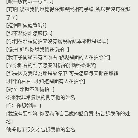
[跟一般民眾一樣ㄚ….]
[有啊..後來我們也覺得在那裡照相有爭議..所以就沒有在那
了ㄚ]
[這個叫做處置嗎?]
[那不然你想怎麼樣…]
[你們在那裡偷拍又沒有擺設標誌本來就是違規]
[偷拍..誰跟你說我們在偷拍…]
[我車子開過去有回頭看..發現裡面的人在拍照ㄚ]
[ㄚ你都看的到了怎麼叫偷拍](邊說還邊笑)
[那是因為我以為那是故障車..可是怎麼每天都在那裡
才回頭看看…才知道裡面有人在拍照]
[對ㄚ..那就不叫偷拍…]
後來我非常氣憤的問了他的姓名
[你…你想幹嘛…]
[我沒有要幹嘛..你要為你自己說的話負責..請告訴我你的姓
名]
他掙扎了很久才告訴我他的全名