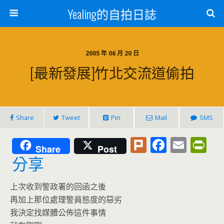
Yealing的自拍日誌
2005 年 06 月 20 日
[最新發展]竹北交流道偷拍
Share
Tweet
Pin
Mail
SMS
Pl
F
E
Pr
Share
Post
u
ac
m
in
分享
rk
e
ai
tF
上次收到警政署的回函之後
b
l
ri
再加上那位處理警員態度的惡劣
o
e
我決定找媒體公佈這件事情