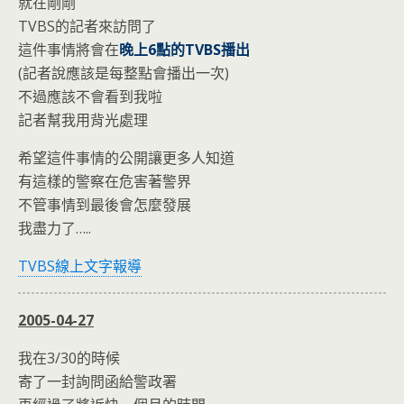
o
n
就在剛剛
k
dl
TVBS的記者來訪問了
這件事情將會在
晚上6點的TVBS播出
y
(記者說應該是每整點會播出一次)
不過應該不會看到我啦
記者幫我用背光處理
希望這件事情的公開讓更多人知道
有這樣的警察在危害著警界
不管事情到最後會怎麼發展
我盡力了…..
TVBS線上文字報導
2005-04-27
我在3/30的時候
寄了一封詢問函給警政署