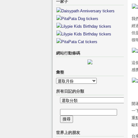
一家子
我
經
但
很
網站行動條碼
這
感
彙整
彙
整
所有日記的分類
所
開
有
一
搜
日
重點
尋
記
歐耶
關
的
世界上的朋友
鍵
分
台