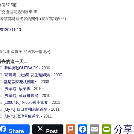
個37.5度
交流道就遇到塞車!!!!!
~應該都是觀光客的關係 (我在罵我自己)
就讓我用這篇序 混過第一篇吧~)
過去的這一天...
潔咪挑戰OUTBACK
- 2006
[葛媽媽ㄟ灶腳] 花生豬腳湯
- 2007
都是蒜辣花枝圈啦~
- 2008
[獨享包] 酸菜鴨
- 2010
[獨享包] 蓮藕排骨湯
- 2010
[1000710] Nicole家小家宴
- 2011
[My皂] 秋日青柚烏龍茶皂
- 2011
[My皂] 玫瑰草紅茶皂
- 2011
Plurk
Facebook
Email
Print
分享
Share
Post