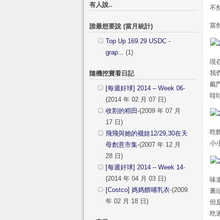
有人說..
不
當
誰最想要說 (當月統計)
Top Up 169.29 USDC -
grap...
(1)
現
我
隨機挖寶看日記
戴
[每週好球] 2014 – Week 06
-
哇
(2014 年 02 月 07 日)
收割的稻田
-(2009 年 07 月
17 日)
吃
飛飛與她的襪娃12/29,30在天
小
母創意市集
-(2007 年 12 月
28 日)
[每週好球] 2014 – Week 14
-
(2014 年 04 月 03 日)
味
[Costco] 媽媽餵哺乳衣
-(2009
裏
年 02 月 18 日)
但
吃