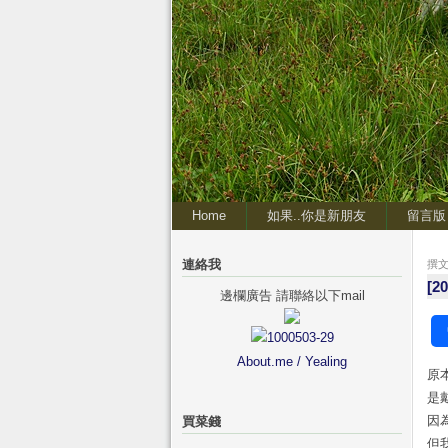
Home
如果..你是新朋友
留言版
連絡我
撰文 
[
邊欄廣告 請聯絡以下mail
About.me / Yealing
原
是
因
買菜錢
但