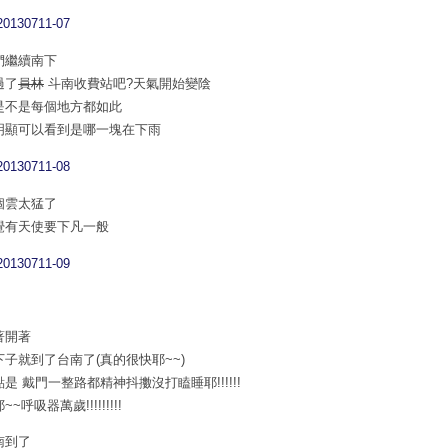
們繼續南下
過了
員林
斗南收費站吧?天氣開始變陰
是不是每個地方都如此
明顯可以看到是哪一塊在下雨
個雲太猛了
覺有天使要下凡一般
著開著
下子就到了台南了(真的很快耶~~)
是 戴門一整路都精神抖擻沒打瞌睡耶!!!!!!
~~呼吸器萬歲!!!!!!!!!
南到了