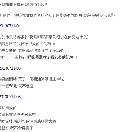
然就隨興下車休息吃吃飯吧!!!
然 到此一遊照就讓我們交給小妞↓(這隻鵝有說你可以這樣握牠的頭嗎?)
在的休息站都很乾淨清爽耶(顯示為很少在休息站休息)
們隨意吃了我們家很愛的三商巧福
門去點餐的 竟然還記得幫我弄了辣椒醬
哇哇~~~~沒想到
呼吸器還救了我老公的記性
!!!
飽要離開時 買了一個醬油冰淇淋上車吃
小一個50元 真不便宜
道我挺愛的
頭還有蜜黑豆夾雜其中
是吃完後 嘴唇整個油膩感很難去除
過就好 我不會再買了