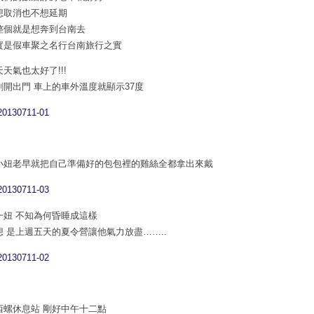
想取消也不想延期
整個就是想奔到台南去
實是假車聚之名行台南旅行之實
天天氣也太好了!!!
剛開出門 車上的車外溫度就顯示37度
小妞老早就把自己準備好的包包裡的雞絲全都拿出來戴
一妞 不知為何昏睡成這樣
想 是上週五天的夏令營讓他氣力放盡……..
西螺休息站 剛好中午十二點