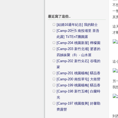
不
一
最近寫了這些..
其
[結婚16週年紀念] 我的騎士
這
[Camp-205 南投埔里 茶吾
才
此露] TiiTEnT團圓露
[Camp-204 桃園新屋] 檸檬園
[Camp-203 新竹北埔] 婆婆的
四姊妹聚（8）- 山水屋
[Camp-202 新竹尖石] 谷嘎的
這
家
[Camp-201 桃園楊梅] 驛品香
[Camp-200 南投草屯] 大衛營
另
[Camp-199 桃園楊梅] 驛品香
我
[Camp-198 新竹五峰] 白蘭時
光
[Camp-197 桃園復興] 好馨勤
齊露營
到