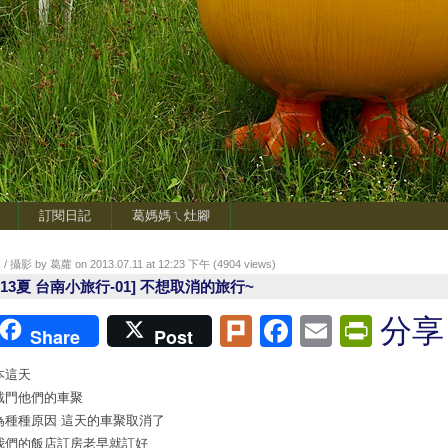
訂閱日記
葛媽媽ㄟ灶腳
/ 攝影 by 葛蘿 on 2013.07.11 at 12:23 下午 (
4904
views)
2013夏 台南小旅行-01] 不想取消的旅行~
Plurk
Facebook
Email
Print
分享
Share
Post
本這天
戴門他們的車聚
為種種原因 這天的車聚取消了
我們的飯店訂房老早就訂好