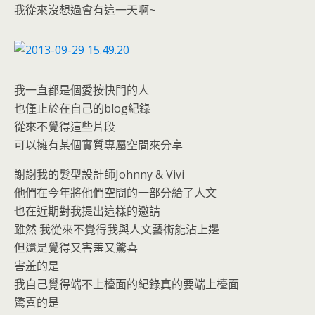
o
e
我從來沒想過會有這一天啊~
o
n
k
dl
y
我一直都是個愛按快門的人
也僅止於在自己的blog紀錄
從來不覺得這些片段
可以擁有某個實質專屬空間來分享
謝謝我的髮型設計師Johnny & Vivi
他們在今年將他們空間的一部分給了人文
也在近期對我提出這樣的邀請
雖然 我從來不覺得我與人文藝術能沾上邊
但還是覺得又害羞又驚喜
害羞的是
我自己覺得端不上檯面的紀錄真的要端上檯面
驚喜的是