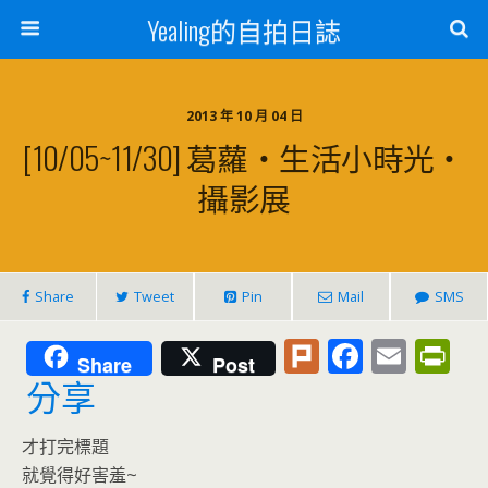
Yealing的自拍日誌
2013 年 10 月 04 日
[10/05~11/30] 葛蘿‧生活小時光‧
攝影展
Share
Tweet
Pin
Mail
SMS
Pl
F
E
Pr
Share
Post
u
ac
m
in
分享
rk
e
ai
tF
才打完標題
b
l
ri
就覺得好害羞~