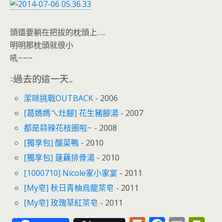
o
n
k
dl
y
頭還要躺在把拔的枕頭上…..
明明那枕頭就很小
吼~~~
::過去的這一天...
潔咪挑戰OUTBACK
- 2006
[葛媽媽ㄟ灶腳] 花生豬腳湯
- 2007
都是蒜辣花枝圈啦~
- 2008
[獨享包] 酸菜鴨
- 2010
[獨享包] 蓮藕排骨湯
- 2010
[1000710] Nicole家小家宴
- 2011
[My皂] 秋日青柚烏龍茶皂
- 2011
[My皂] 玫瑰草紅茶皂
- 2011