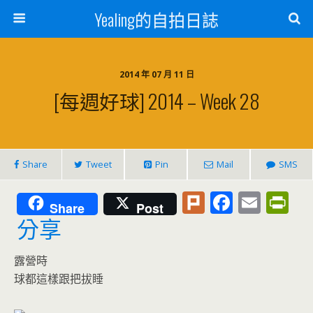
Yealing的自拍日誌
2014 年 07 月 11 日
[每週好球] 2014 – Week 28
Share
Tweet
Pin
Mail
SMS
Pl
F
E
Pr
Share
Post
u
ac
m
in
分享
rk
e
ai
tF
露營時
b
l
ri
球都這樣跟把拔睡
o
e