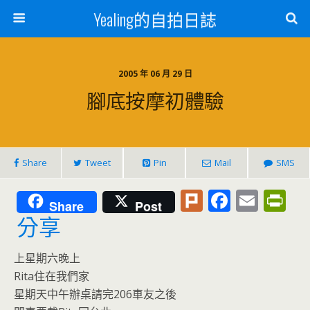
Yealing的自拍日誌
2005 年 06 月 29 日
腳底按摩初體驗
Share
Tweet
Pin
Mail
SMS
Pl
F
E
Pr
Share
Post
u
ac
m
in
分享
rk
e
ai
tF
上星期六晚上
b
l
ri
Rita住在我們家
o
e
星期天中午辦桌請完206車友之後