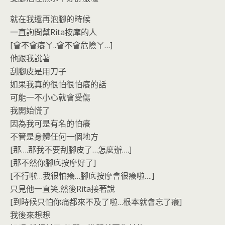
就在我還再泡腳的時候
一直詢問幫Rita按摩的人
[會不會癢ㄚ..會不會危險ㄚ…]
他跟我說著
刮腳皮是用刀子
如果我真的很怕很怕癢的話
可能一不小心就會受傷
我開始慌了
因為我可是有名的怕癢
不管是身體任何一個地方
[那….那我不要刮腳皮了…怎麼辦….]
[那不然你腳底按摩好了]
[不行啦…我很怕癢…腳底按摩會很癢啦….]
只見他一直笑,然後Rita接著說
[到時候只怕你痛都來不及了啦…根本就會忘了癢]
我後來想想