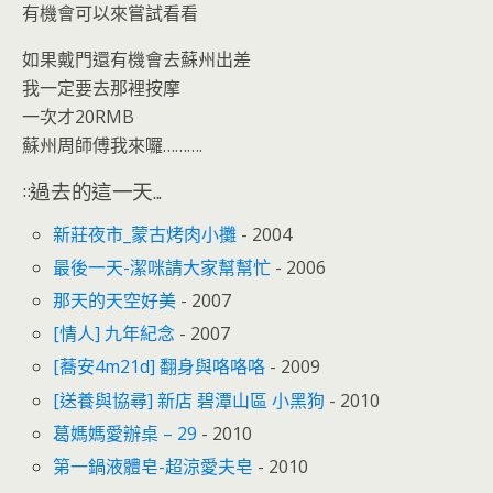
有機會可以來嘗試看看
如果戴門還有機會去蘇州出差
我一定要去那裡按摩
一次才20RMB
蘇州周師傅我來囉……….
::過去的這一天...
新莊夜市_蒙古烤肉小攤
- 2004
最後一天-潔咪請大家幫幫忙
- 2006
那天的天空好美
- 2007
[情人] 九年紀念
- 2007
[蕎安4m21d] 翻身與咯咯咯
- 2009
[送養與協尋] 新店 碧潭山區 小黑狗
- 2010
葛媽媽愛辦桌 – 29
- 2010
第一鍋液體皂-超涼愛夫皂
- 2010