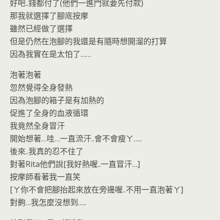
好吧..錢都付了(他們一進門就要先付款)
那我就選擇了腳底按摩
雖然已經做了選擇
但是仍然在泡腳的我還是有隨時想開溜的打算
因為我實在是太怕了……
泡著泡著
忽然覺得全身發熱
因為泡腳的箱子是有加熱的
促進了全身的血液循環
我竟然全身冒汗
開始想著…哇…一直流汗..會不會瘦ㄚ…..
後來..我真的忍不住了
對著Rita他們說[我好熱喔..一直冒汗…]
按摩師看著我一直笑
[ㄚ你不會把腳抬起來放在旁邊喔..不用一直泡著ㄚ]
對齁…我怎麼沒想到…..