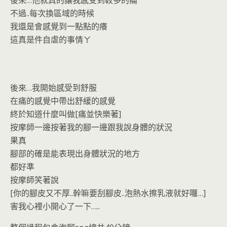
不過..每次換區域的時候
我還是會感覺到一點點的癢
這真是件自虐的事情ㄚ
後來…我開始感受到舒服
在痛的感覺中帶出舒緩的感覺
終於知道什麼叫做[痛並快樂著]
按摩師一邊按著我的腳一邊跟我說身體的狀況
果真
腳部的確是能表現出身體狀況的地方
都好準
按摩師笑著說
[你的腳皮又不厚..幹嘛要刮腳皮..泡熱水擦乳液就好囉…]
害我心裡小開心了一下…..