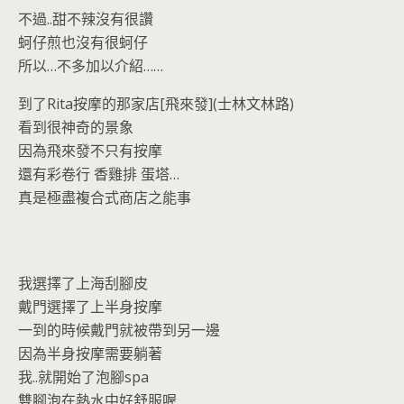
不過..甜不辣沒有很讚
蚵仔煎也沒有很蚵仔
所以…不多加以介紹……
到了Rita按摩的那家店[飛來發](士林文林路)
看到很神奇的景象
因為飛來發不只有按摩
還有彩卷行 香雞排 蛋塔…
真是極盡複合式商店之能事
我選擇了上海刮腳皮
戴門選擇了上半身按摩
一到的時候戴門就被帶到另一邊
因為半身按摩需要躺著
我..就開始了泡腳spa
雙腳泡在熱水中好舒服喔