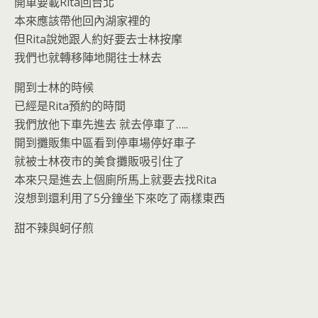
o
n
開車要載Rita回台北
k
dl
本來應該帶他回內湖家裡的
但Rita說她跟人約好要去士林按摩
y
我們也就轉移陣地開往士林去
開到士林的時候
已經是Rita預約的時間
我們放他下車先進去 就去停車了…..
開到攤販集中區看到停車場停好車子
就被士林夜市的美食攤販吸引住了
本來只是進去上個廁所馬上就要去找Rita
沒想到還利用了5分鐘坐下來吃了兩樣東西
甜不辣與蚵仔煎