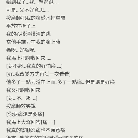
輪到我了…我….想逃跑…..
可是…又不好意思…..
按摩師把我的腳從水裡拿開
平放在抬子上
我的心撲通撲通的跳
當他手施力在我的腳上時
媽呀…好癢喔…..
我馬上把腳收回來…..
[對不起…我真的好怕癢…..]
[好..我改變方式再試一次看看]
他多了一點力道在上面..多了一點痛…但是還是好癢
我又把腳收回來
[對…不….起…..]
按摩師效笑說
[你要痛還是要癢]
我馬上大聲回答[痛~~]
我真的寧願忍痛也不願意癢
後來…他就真的讓我感受到較多的痛