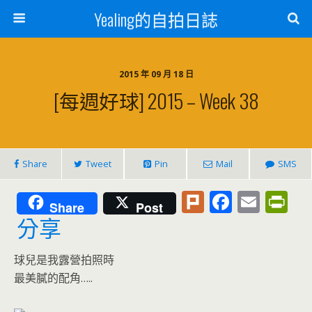
Yealing的自拍日誌
2015 年 09 月 18 日
[每週好球] 2015 – Week 38
Share
Tweet
Pin
Mail
SMS
Pl
F
E
Pr
Share
Post
u
ac
m
in
分享
rk
e
ai
tF
球兒是我露營拍照時
b
l
ri
最美膩的配角…..
o
e