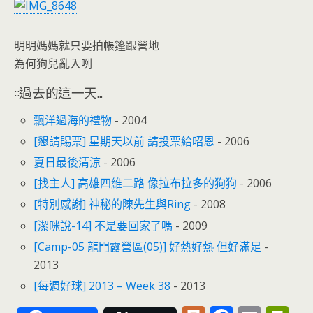
o
n
k
dl
y
明明媽媽就只要拍帳篷跟營地
為何狗兒亂入咧
::過去的這一天...
飄洋過海的禮物
- 2004
[懇請賜票] 星期天以前 請投票給昭恩
- 2006
夏日最後清涼
- 2006
[找主人] 高雄四維二路 像拉布拉多的狗狗
- 2006
[特別感謝] 神秘的陳先生與Ring
- 2008
[潔咪說-14] 不是要回家了嗎
- 2009
[Camp-05 龍門露營區(05)] 好熱好熱 但好滿足
-
2013
[每週好球] 2013 – Week 38
- 2013