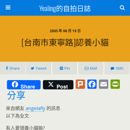
Yealing的自拍日誌
2005 年 08 月 19 日
[台南市東寧路]認養小貓
Share
Tweet
Pin
Mail
SMS
Pl
F
E
Pr
Share
Post
u
ac
m
in
分享
rk
e
ai
tF
來自網友
angelafly
的訊息
b
l
ri
以下為全文
o
e
有人要領養小貓嘛?