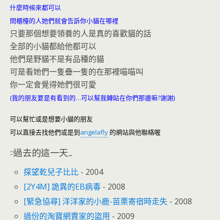
什麼時候來都可以
問櫃檯的人她們就會告訴你小貓在哪裡
只要那個想要領養的人是真的喜歡貓的話
全部的小貓都給他都可以
他們是野貓不是有品種的貓
可是看她們一隻疊一隻的在那裡喵喵叫
你一定會覺得她們很可愛
(我的朋友要是有看到的…可以幫我轉貼在你們那邊嘛?謝謝)
可以幫忙或是想要小貓的朋友
可以直接去找他們或是到
angelafly
的網站與他聯絡喔
::過去的這一天...
探望乾兒子比比
- 2004
[2Y4M] 詭異的EB病毒
- 2008
[緊急協尋] 洋洋家的小鹿-苗栗寄宿時走失
- 2008
過份的淘寶網賣家的盜用
- 2009