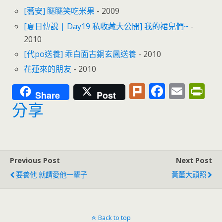
[蕎安] 瞇瞇笑吃米果
- 2009
[夏日傳說 | Day19 私收藏大公開] 我的裙兒們~
-
2010
[代po送養] 乖白面古銅玄鳳送養
- 2010
花蓮來的朋友
- 2010
Pl
F
E
Pr
Share
Post
u
ac
m
in
分享
rk
e
ai
tF
b
l
ri
o
e
Previous Post
Next Post
o
n
要養他 就請愛他一輩子
黃董大頭照
k
dl
y
Back to top