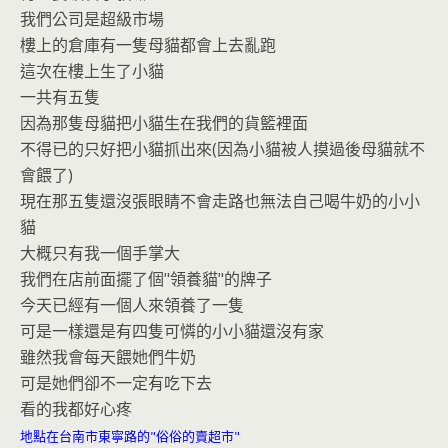
o
n
我們公司是超級市場
k
dl
樓上的倉庫有一隻母貓都會上去亂跑
y
這次在樓上生了小貓
一共有五隻
因為那隻母貓把小貓生在我們的貨籃裡面
不得已的只好把小貓抓出來(因為小貓被人摸過後母貓就不
會餵了)
現在那五隻還沒張眼睛不會走路也無法自己喝牛奶的小小
貓
大概只有我一個手掌大
我們在店前面擺了個"領養貓"的牌子
今天已經有一個人來領養了一隻
可是一樣還是有四隻可憐的小小貓還沒有家
雖然我會每天餵她們牛奶
可是她們卻不一定有吃下去
看的我都好心疼
地點在台南市東寧路的"俗俗的賣超市"