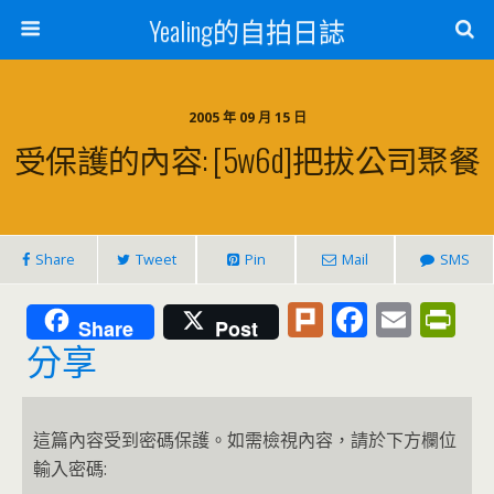
Yealing的自拍日誌
2005 年 09 月 15 日
受保護的內容: [5w6d]把拔公司聚餐
Share
Tweet
Pin
Mail
SMS
Pl
F
E
Pr
Share
Post
u
ac
m
in
分享
rk
e
ai
tF
b
l
ri
這篇內容受到密碼保護。如需檢視內容，請於下方欄位
o
e
輸入密碼: