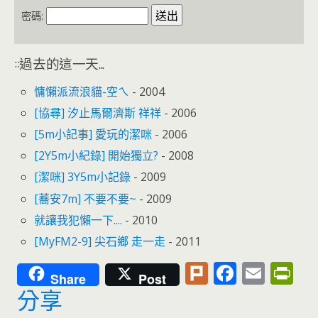
o
n
k
dl
密碼:
y
::過去的這一天...
慵懶派流浪貓-空ㄟ
- 2004
[協尋] 汐止馬爾濟斯 祥祥
- 2006
[5m小記事] 愛玩的潔咪
- 2006
[2Y5m小紀錄] 開始獨立?
- 2008
[潔咪] 3Y5m小記錄
- 2009
[蕎安7m] 不要不要~
- 2009
就讓我犯懶一下....
- 2010
[MyFM2-9] 尖石鄉 走一走
- 2011
Pl
F
E
Pr
Share
Post
u
ac
m
in
分享