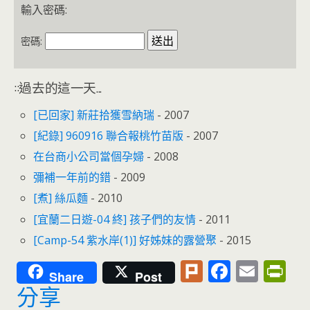
o
e
輸入密碼:
o
n
k
dl
密碼:
y
::過去的這一天...
[已回家] 新莊拾獲雪納瑞
- 2007
[紀錄] 960916 聯合報桃竹苗版
- 2007
在台商小公司當個孕婦
- 2008
彌補一年前的錯
- 2009
[煮] 絲瓜麵
- 2010
[宜蘭二日遊-04 終] 孩子們的友情
- 2011
[Camp-54 紫水岸(1)] 好姊妹的露營聚
- 2015
Pl
F
E
Pr
Share
Post
u
ac
m
in
分享