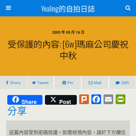
Yealing的自拍日誌
2005 年 09 月 16 日
受保護的內容: [6w]瑪麻公司慶祝
中秋
Share
Tweet
Pin
Mail
SMS
Pl
F
E
Pr
Share
Post
u
ac
m
in
分享
rk
e
ai
tF
b
l
ri
這篇內容受到密碼保護。如需檢視內容，請於下方欄位