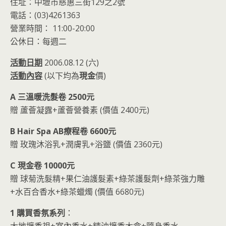
o
n
住址：中壢市慈惠三街129之2號
k
dl
電話：(03)4261363
y
營業時間： 11:00-20:00
公休日：每週二
活動日期
2006.08.12 (六)
活動內容
(以下均為
現金
價)
A 三溫暖洗髮卷 2500元
贈 蘆薈凝露+蘆薈營養素 (價值 2400元)
B Hair Spa AB療程卷 6600元
贈 玫瑰沐浴乳+潤膚乳+浴鹽 (價值 2360元)
C 現金卷 10000元
贈 球菊洗髮精+果仁油護髮素+綠茶護髮劑+綠茶強力雕
+水百合香水+綠茶蠟燭 (價值 6680元)
1 購買香氛系列
：
大地擴香祖+室內香水+精油擴香木盒+隨身香水