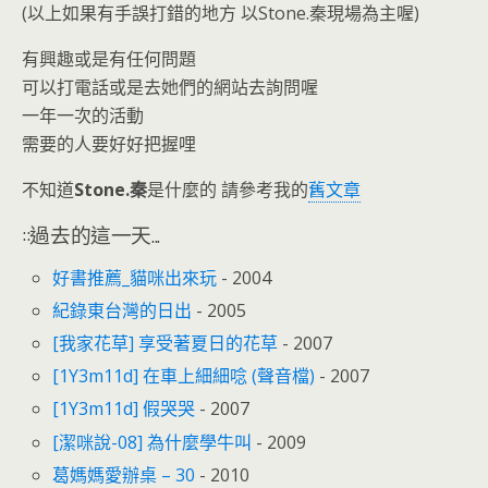
(以上如果有手誤打錯的地方 以Stone.秦現場為主喔)
有興趣或是有任何問題
可以打電話或是去她們的網站去詢問喔
一年一次的活動
需要的人要好好把握哩
不知道
Stone.秦
是什麼的 請參考我的
舊文章
::過去的這一天...
好書推薦_貓咪出來玩
- 2004
紀錄東台灣的日出
- 2005
[我家花草] 享受著夏日的花草
- 2007
[1Y3m11d] 在車上細細唸 (聲音檔)
- 2007
[1Y3m11d] 假哭哭
- 2007
[潔咪說-08] 為什麼學牛叫
- 2009
葛媽媽愛辦桌 – 30
- 2010