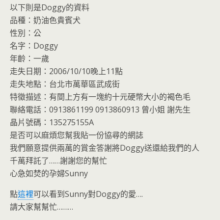
o
e
以下則是Doggy的資料
o
n
品種：奶油色貴賓犬
k
dl
性別：公
y
名字：Doggy
年齡：一歲
走失日期：2006/10/10晚上11點
走失地點：台北市萬華區武成街
特徵描述：有間上方有一塊約十元硬幣大小的褐色毛
聯絡電話：0913861199 0913860913 曾小姐 謝先生
晶片號碼：135275155A
是否可以麻煩您幫我貼一份協尋的網誌
我們願意提供兩萬的賞金答謝將Doggy送還給我們的人
千萬拜託了……謝謝您的幫忙
心急如焚的孕婦Sunny
點
這裡
可以看到Sunny對Doggy的愛….
請大家幫幫忙………