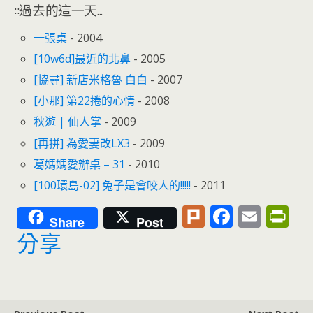
::過去的這一天...
一張桌
- 2004
[10w6d]最近的北鼻
- 2005
[協尋] 新店米格魯 白白
- 2007
[小那] 第22捲的心情
- 2008
秋遊 | 仙人掌
- 2009
[再拼] 為愛妻改LX3
- 2009
葛媽媽愛辦桌 – 31
- 2010
[100環島-02] 兔子是會咬人的!!!!!
- 2011
Pl
F
E
Pr
Share
Post
u
ac
m
in
分享
rk
e
ai
tF
b
l
ri
o
e