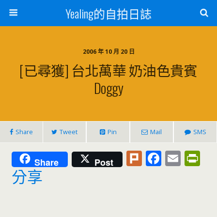
Yealing的自拍日誌
2006 年 10 月 20 日
[已尋獲] 台北萬華 奶油色貴賓
Doggy
Share
Tweet
Pin
Mail
SMS
Pl
F
E
Pr
Share
Post
u
ac
m
in
分享
rk
e
ai
tF
b
l
ri