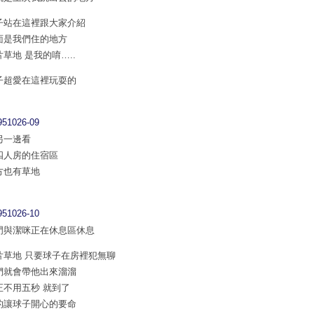
子站在這裡跟大家介紹
面是我們住的地方
片草地 是我的唷…..
子超愛在這裡玩耍的
另一邊看
四人房的住宿區
方也有草地
門與潔咪正在休息區休息
片草地 只要球子在房裡犯無聊
們就會帶他出來溜溜
正不用五秒 就到了
的讓球子開心的要命