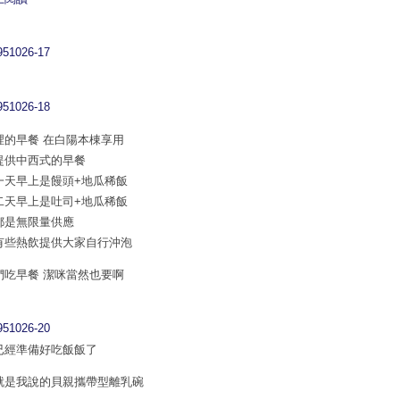
裡的早餐 在白陽本棟享用
提供中西式的早餐
一天早上是饅頭+地瓜稀飯
二天早上是吐司+地瓜稀飯
都是無限量供應
有些熱飲提供大家自行沖泡
們吃早餐 潔咪當然也要啊
已經準備好吃飯飯了
就是我說的貝親攜帶型離乳碗