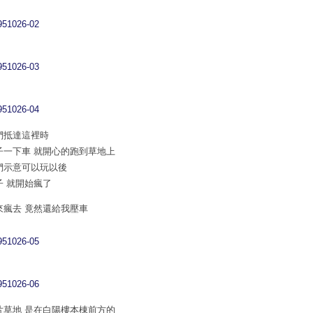
們抵達這裡時
子一下車 就開心的跑到草地上
們示意可以玩以後
子 就開始瘋了
來瘋去 竟然還給我壓車
片草地 是在白陽樓本棟前方的