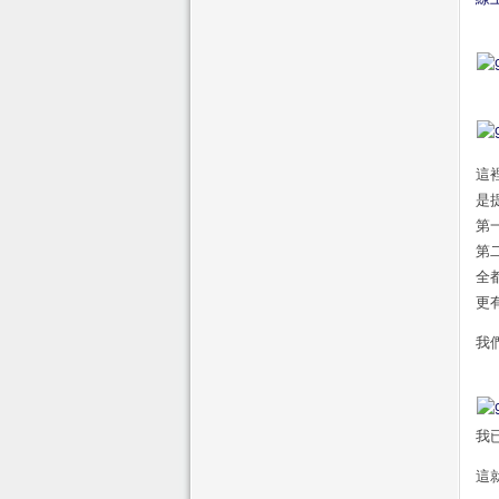
這
是
第
第
全
更
我
我
這