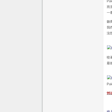
Po
而
一
聽
我
沒
咬
最
Po
95
線