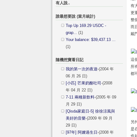
有人說..
有
更
誰最想要說 (當月統計)
整
Top Up 169.29 USDC -
而
grap...
(1)
戴
Your balance: $39,437.13 ...
(1)
這
隨機挖寶看日記
所
我的第一次的夜遊
-(2004 年
都
06 月 26 日)
[小匹] 芒果奶酪吐司
-(2008
年 04 月 22 日)
7-11 兩種新飲料
-(2005 年 09
月 29 日)
[Qisda家庭日-5] 徐徐涼風與
美好的音樂
-(2009 年 09 月
另
29 日)
是
[97年] 阿嬤過生日
-(2008 年
也