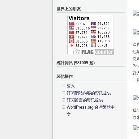
關
的
世界上的朋友
鍵
分
字:
類
這裡
他
喬媽
統計資訊 (981009 起)
P
對
其他操作
一
登入
訂閱網站內容的資訊提供
訂閱留言的資訊提供
WordPress.org 台灣繁體中
我
文
原