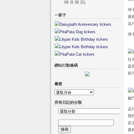
08 月 06 日)
球
一家子
後
這
球
往
網站行動條碼
是
前
彙整
彙
戴
整
所有日記的分類
這
所
我
有
搜
反
日
尋
真
記