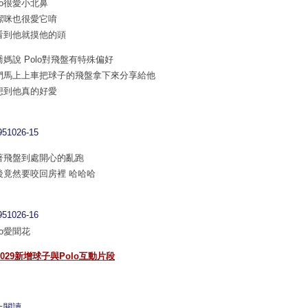
lo很愛小北鼻
潔咪也很愛它唷
看到他就摸他的頭
喬媽說 Polo對飛盤有特殊偏好
們馬上上車把球子的飛盤拿下來分享給他
想到他真的好愛
著飛盤到處開心的亂跑
後竟然要咬回房裡 哈哈哈
lo愛聞花
1029新增球子與Polo互動片段
上閱讀