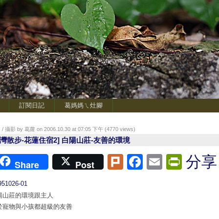
訂閱日記
葛媽媽ㄟ灶腳
/ 攝影 by 葛蘿 on 2006.10.30 at 07:05 下午 (
4770
views)
台灣散步-花蓮住宿2] 白陽山莊-友善的環境
Plurk
Facebook
Email
Print
分享
Share
Post
陽山莊的環境跟主人
於寵物與小孩都超級的友善