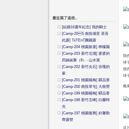
最近寫了這些..
[結婚16週年紀念] 我的騎士
[Camp-205 南投埔里 茶吾
此露] TiiTEnT團圓露
[Camp-204 桃園新屋] 檸檬園
[Camp-203 新竹北埔] 婆婆的
我
四姊妹聚（8）- 山水屋
球
[Camp-202 新竹尖石] 谷嘎的
我
家
球
[Camp-201 桃園楊梅] 驛品香
瘋
[Camp-200 南投草屯] 大衛營
[Camp-199 桃園楊梅] 驛品香
[Camp-198 新竹五峰] 白蘭時
光
[Camp-197 桃園復興] 好馨勤
齊露營
這