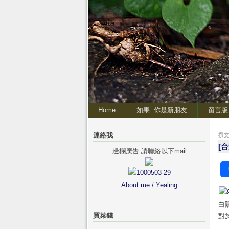
Home
如果..你是新朋友
留言版
連絡我
撰文 
[
邊欄廣告 請聯絡以下mail
About.me / Yealing
白
買菜錢
對