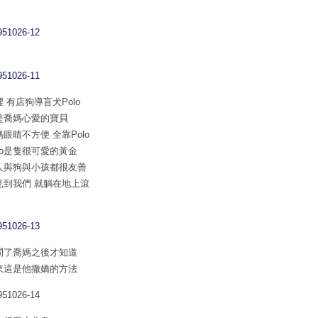
 有店狗導盲犬Polo
是喬媽心愛的寶貝
眼睛不方便 全靠Polo
olo是隻很可愛的黃金
人與狗與小孩都很友善
見到我們 就躺在地上滾
問了喬媽之後才知道
來這是他撒嬌的方法