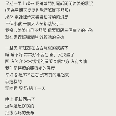
星期一早上起來 我請戴門打電話問問婆婆的狀況
(因為星期天婆婆也覺得喉嚨不舒服)
果然 電話裡傳來婆婆也發燒的消息
三個小孩 一個大人全都感染了…..
我擔心婆婆自己不舒服 還要照顧三個病了的小孩
就在家裡照顧潔咪 減輕她的負擔
一整天 潔咪都在昏昏沉沉的狀態下
睡 睡不好 常常好不容易睡了 又哭醒了
醒 沒笑容 常常愣愣的看著某個地方 沒有表情
我則是持續的觀察她的溫度
幸好 都是37.5左右 沒有真的燒起來
就這樣的
潔咪睡 醒 奶 過了一天
晚上 把拔回來了
潔咪還是愣愣的
把拔心疼的要命