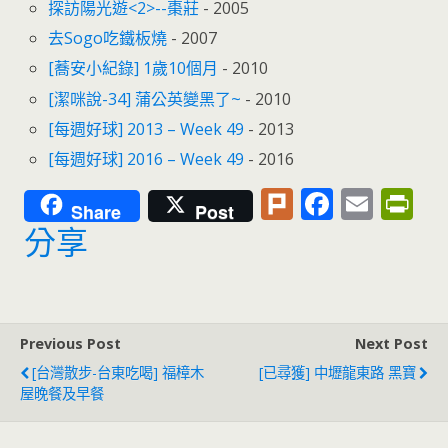
探訪陽光遊<2>--棗莊
- 2005
去Sogo吃鐵板燒
- 2007
[蕎安小紀錄] 1歲10個月
- 2010
[潔咪說-34] 蒲公英變黑了~
- 2010
[每週好球] 2013 – Week 49
- 2013
[每週好球] 2016 – Week 49
- 2016
Pl
F
E
Pr
Share
Post
u
ac
m
in
分享
rk
e
ai
tF
b
l
ri
o
e
Previous Post
Next Post
o
n
[台灣散步-台東吃喝] 福樟木
[已尋獲] 中壢龍東路 黑寶
k
dl
屋晚餐及早餐
y