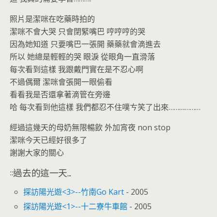
照片是潔咪在吃藥時拍的
潔咪不會大哭 只會閉緊嘴巴 哼哼哼的哭
因為她知道 只要嘴巴一張開 藥藥就會滴進去
所以 她總是輕輕的哭 眼淚 從眼角一直滑落
每次看到這樣 我跟戴門實在是不忍心啊
不過偶爾 潔咪會張開一眼偷看
看看我是否還拿著滴管在旁邊
哈 每次看到他這樣 我們都忍不住噗ㄘ笑了出來………………
經過這幾天的母奶無限暢飲 外加宵夜 non stop
潔咪今天已經好很多了
謝謝大家的關心
::過去的這一天...
探訪陽光遊<3>--竹南Go Kart
- 2005
探訪陽光遊<1>--十二寮牛車館
- 2005