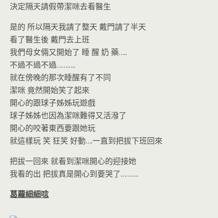
決定隔天請假帶潔咪去看醫生
是的 所以隔天我請了整天 戴門請了半天
看了醫生後 戴門去上班
我們母女倆又開始了 睡 醒 奶 藥…..
不過不過不過………..
就在傍晚的那次睡醒有了不同
潔咪 竟然開始笑了起來
開心的跟球子姊姊玩遊戲
球子姊姊也因為潔咪難得又活潑了
開心的咬著東西要跟她玩
就這樣玩 笑 狂笑 好動….一直到把拔下班回來
把拔一回來 就看到潔咪開心的迎接她
我看的出 把拔真是開心到要哭了……….
葛蘿細細唸