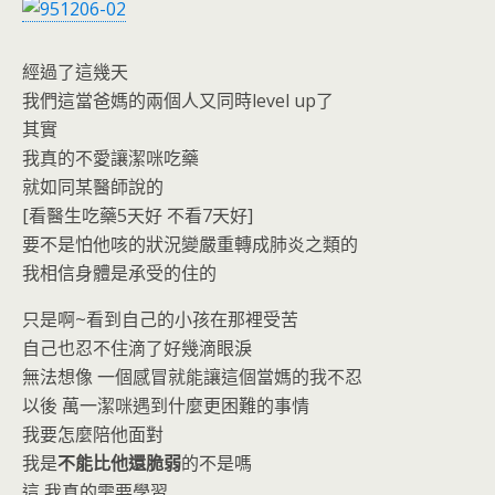
經過了這幾天
我們這當爸媽的兩個人又同時level up了
其實
我真的不愛讓潔咪吃藥
就如同某醫師說的
[看醫生吃藥5天好 不看7天好]
要不是怕他咳的狀況變嚴重轉成肺炎之類的
我相信身體是承受的住的
只是啊~看到自己的小孩在那裡受苦
自己也忍不住滴了好幾滴眼淚
無法想像 一個感冒就能讓這個當媽的我不忍
以後 萬一潔咪遇到什麼更困難的事情
我要怎麼陪他面對
我是
不能比他還脆弱
的不是嗎
這 我真的需要學習……….