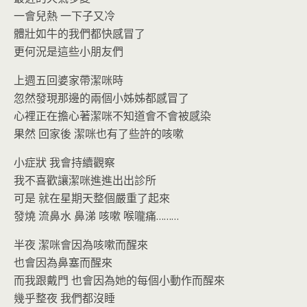
o
n
一會兒熱 一下子又冷
k
dl
體壯如牛的我們都快感冒了
y
更何況是這些小朋友們
上週五回婆家帶潔咪時
忽然發現那邊的兩個小姊姊都感冒了
心裡正在擔心著潔咪不知道會不會被感染
果然 回家後 潔咪也有了些許的咳嗽
小症狀 我會持續觀察
我不喜歡讓潔咪進進出出診所
可是 就在星期天整個嚴重了起來
發燒 流鼻水 鼻涕 咳嗽 喉嚨痛………
半夜 潔咪會因為咳嗽而醒來
也會因為鼻塞而醒來
而我跟戴門 也會因為她的每個小動作而醒來
幾乎整夜 我們都沒睡