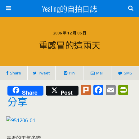
Yealing的自拍日誌
2006 年 12 月 06 日
重感冒的這兩天
Share
Tweet
Pin
Mail
SMS
Pl
F
E
Pr
Share
Post
u
ac
m
in
分享
rk
e
ai
tF
b
l
ri
o
e
最近的天氣多變