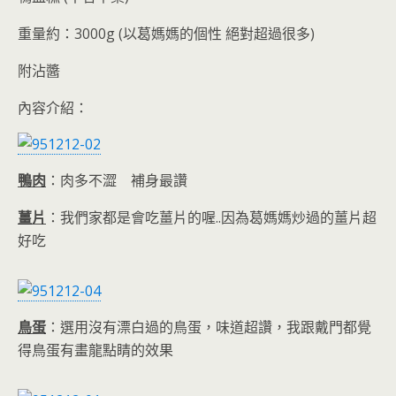
重量約：3000g (以葛媽媽的個性 絕對超過很多)
附沾醬
內容介紹：
鴨肉
：肉多不澀 補身最讚
薑片
：我們家都是會吃薑片的喔..因為葛媽媽炒過的薑片超
好吃
鳥蛋
：選用沒有漂白過的鳥蛋，味道超讚，我跟戴門都覺
得鳥蛋有畫龍點睛的效果