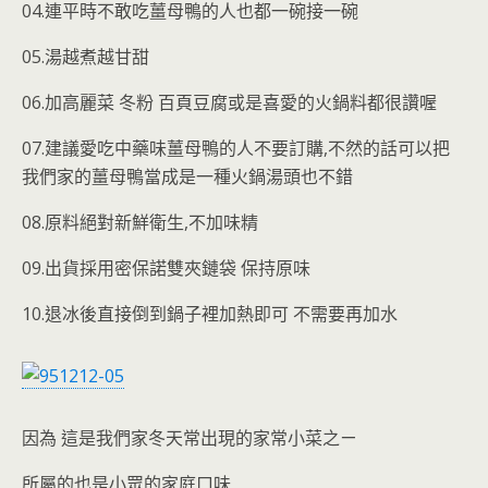
04.連平時不敢吃薑母鴨的人也都一碗接一碗
05.湯越煮越甘甜
06.加高麗菜 冬粉 百頁豆腐或是喜愛的火鍋料都很讚喔
07.建議愛吃中藥味薑母鴨的人不要訂購,不然的話可以把
我們家的薑母鴨當成是一種火鍋湯頭也不錯
08.原料絕對新鮮衛生,不加味精
09.出貨採用密保諾雙夾鏈袋 保持原味
10.退冰後直接倒到鍋子裡加熱即可 不需要再加水
因為 這是我們家冬天常出現的家常小菜之ㄧ
所屬的也是小眾的家庭口味