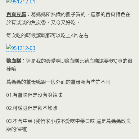
百頁豆腐
：葛媽媽所熟識的攤子買的，這家的百頁特色在
於有淡淡的焦炭香，又Ｑ又好吃，
每次吃的時候潔咪都可以吃上4片左右
鴨血糕
：這是我的最愛啊…鴨血糕比豬血糕還要軟Q真的很
棒唷
葛媽媽的薑母鴨跟一般外面的薑母鴨有些許不同
01.有薑味但是沒有嗆辣味
02.可暖身但是卻不燥熱
03.不含中藥 (我們家小孩不愛吃中藥口味 這是葛媽媽改良
版的溫補)