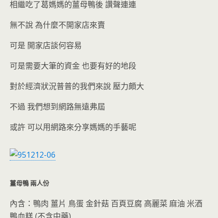
o
n
相繼吃了葛媽媽的薑母鴨後 讚聲連連
k
dl
無不說 為什麼不開家店來賣
y
可是 開家店談何容易
可是需要大筆的資金 也要有好的地段
對於經濟狀況普普的我們來說 壓力頗大
不過 我們想到網路無遠弗屆
或許 可以用網路來分享媽媽的手藝呢
薑母鴨 兩人份
內含：鴨肉 薑片 鳥蛋 金針菇 百頁豆腐 高麗菜 麻油 米酒
鴨血糕 (不含中藥)