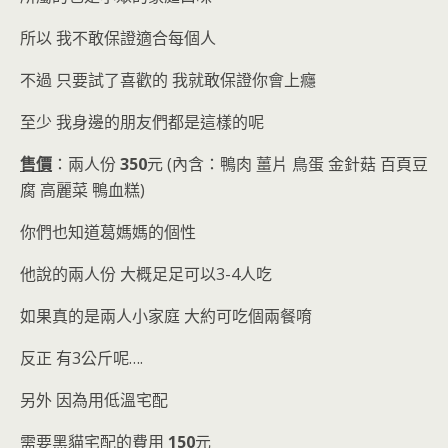
所以 我不敢保證適合每個人
不過 只要試了喜歡的 我就敢保證你會上癮
至少 我身邊的朋友們都是這樣的呢
售價
：兩人份
350
元 (內含：鴨肉 薑片 鳥蛋 金針菇 百頁豆
腐 高麗菜 鴨血糕)
你們也知道葛媽媽的個性
他說的兩人份 大概足足可以3-4人吃
如果真的是兩人小家庭 大約可吃個兩餐唷
反正 有3公斤呢….
另外 因為用低溫宅配
需要黑貓宅配的費用
150
元