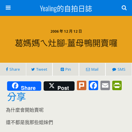
Yealing的自拍日誌
2006 年 12 月 12 日
葛媽媽ㄟ灶腳-薑母鴨開賣囉
Share
Tweet
Pin
Mail
SMS
Pl
F
E
Pr
Share
Post
u
ac
m
in
分享
rk
e
ai
tF
為什麼會開始賣呢
b
l
ri
o
e
還不都是我那些姐妹們