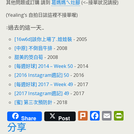
其他問題或訂購 請到
葛媽媽ㄟ灶腳
(<–接單狀況請按)
(Yealing’s 自拍日誌這裡不接單喔)
::過去的這一天...
[16w6d]該你上場了..娃娃裝
- 2005
[中原] 不倒翁牛排
- 2008
甜美的筊白筍
- 2008
[每週好球] 2014 – Week 50
- 2014
[2016 Instagram週記] 50
- 2016
[每週好球] 2017 – Week 49
- 2017
[2017 Instagram週記] 49
- 2017
[蜜] 第三次預防針
- 2018
Pl
F
E
Pr
Share
Post
u
ac
m
in
分享