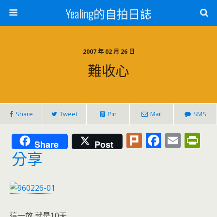
Yealing的自拍日誌
2007 年 02 月 26 日
難收心
Share
Tweet
Pin
Mail
SMS
Pl
F
E
Pr
Share
Post
u
ac
m
in
分享
rk
e
ai
tF
b
l
ri
o
e
這一放 就是10天