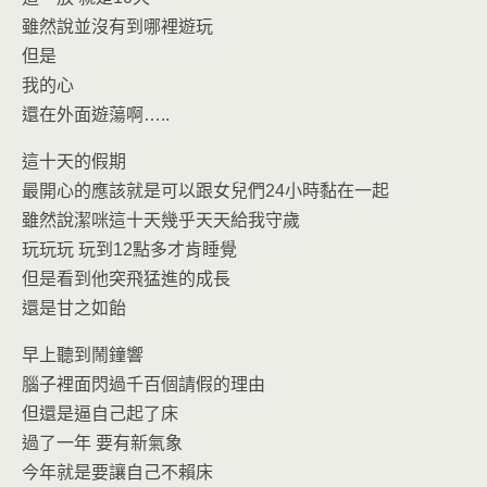
o
n
k
dl
雖然說並沒有到哪裡遊玩
但是
y
我的心
還在外面遊蕩啊…..
這十天的假期
最開心的應該就是可以跟女兒們24小時黏在一起
雖然說潔咪這十天幾乎天天給我守歲
玩玩玩 玩到12點多才肯睡覺
但是看到他突飛猛進的成長
還是甘之如飴
早上聽到鬧鐘響
腦子裡面閃過千百個請假的理由
但還是逼自己起了床
過了一年 要有新氣象
今年就是要讓自己不賴床