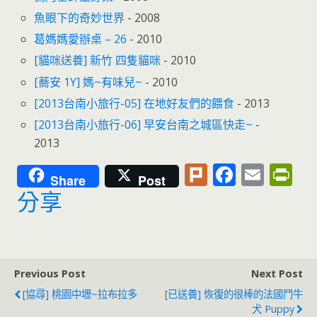
魚眼下的奇妙世界
- 2008
葛媽媽愛辦桌 – 26
- 2010
[貓咪送養] 新竹 四隻貓咪
- 2010
[蕎安 1Y] 媽~有味兒~
- 2010
[2013台南小旅行-05] 在地好友們的餵食
- 2013
[2013台南小旅行-06] 早安台南之城區快走~
-
2013
Pl
F
E
Pr
Share
Post
u
ac
m
in
分享
rk
e
ai
tF
b
l
ri
o
e
Previous Post
Next Post
o
n
[協尋] 桃園中壢~拉布拉多
[已送養] 恢復的很棒的法國鬥牛
k
dl
犬 Puppy