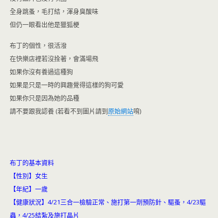
o
n
k
dl
全身跳蚤，毛打結，渾身臭酸味
但仍一眼看出他是獵狐梗
y
布丁的個性，很活潑
在快樂店裡若沒拴著，會滿場飛
如果你沒有養過這種狗
如果是只是一時的興趣覺得這樣的狗可愛
如果你只是因為她的品種
請不要跟我認養 (若看不到圖片請到
原始網站
唷)
布丁的基本資料
【性別】女生
【年紀】一歲
【健康狀況】4/21三合一檢驗正常、施打第一劑預防針、驅蚤，4/23驅
蟲，4/25結紮及施打晶片