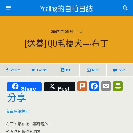
Yealing的自拍日誌
2007 年 05 月 11 日
[送養] QQ毛梗犬—-布丁
Share
Tweet
Pin
Mail
SMS
Pl
F
E
Pr
Share
Post
u
ac
m
in
分享
rk
e
ai
tF
b
l
ri
文章原始網址
o
e
布丁，是在夜市裏發現的
沒有晶片也沒有項圈