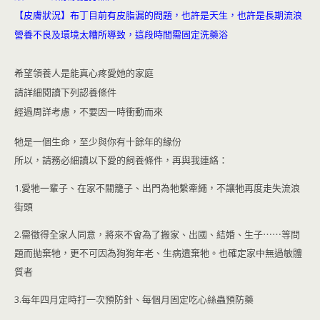
【皮膚狀況】布丁目前有皮脂漏的問題，也許是天生，也許是長期流浪
營養不良及環境太糟所導致，這段時間需固定洗藥浴
希望領養人是能真心疼愛她的家庭
請詳細閱讀下列認養條件
經過周詳考慮，不要因一時衝動而來
牠是一個生命，至少與你有十餘年的緣份
所以，請務必細讀以下愛的飼養條件，再與我連絡：
1.愛牠一輩子、在家不關籠子、出門為牠繫牽繩，不讓牠再度走失流浪
街頭
2.需徵得全家人同意，將來不會為了搬家、出國、結婚、生子⋯⋯等問
題而拋棄牠，更不可因為狗狗年老、生病遺棄牠。也確定家中無過敏體
質者
3.每年四月定時打一次預防針、每個月固定吃心絲蟲預防藥