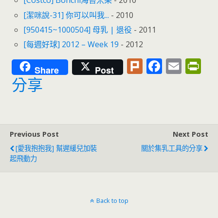
[Costco] Bonchi海苔米果
- 2010
[潔咪說-31] 你可以叫我...
- 2010
[950415~1000504] 母乳 | 退役
- 2011
[每週好球] 2012 – Week 19
- 2012
Pl
F
E
Pr
Share
Post
u
ac
m
in
分享
rk
e
ai
tF
b
l
ri
o
e
Previous Post
Next Post
o
n
[愛我抱抱我] 幫遲緩兒加裝
關於集乳工具的分享
k
dl
起飛動力
y
Back to top