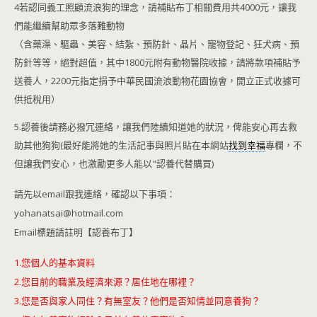
4若認同義工照顧流浪狗的理念，請補貼布丁相關費用共4000元，讓我
們能繼續幫助眾多落難動物
（含藥澡、驅蟲、美容、結紮、預防針、晶片、寵物登記、狂犬病、預
防針等等，絕對超值，其中1800元附有動物醫院收據，請將款項補貼予
送養人，2200元指定捐予中華民國流浪動物花園協會，開立正式收據可
供抵稅用）
5.認養後請務必撥冗連絡，讓我們陸續知道她的狀況，俾能安心再去救
助其他狗狗(最好能將她的生活記事與照片貼在本網站
找到幸福
專欄，不
但讓我們安心，也激勵更多人能以"認養代替購買)
請先以email跟我連絡，確認以下事項：
yohanatsai@hotmail.com
Email標題請註明【認養布丁】
1.您個人的基本資料
2.您目前的職業及經濟來源？居住地在哪裡？
3.您是否與家人同住？有無室友？他們是否知情並同意養狗？