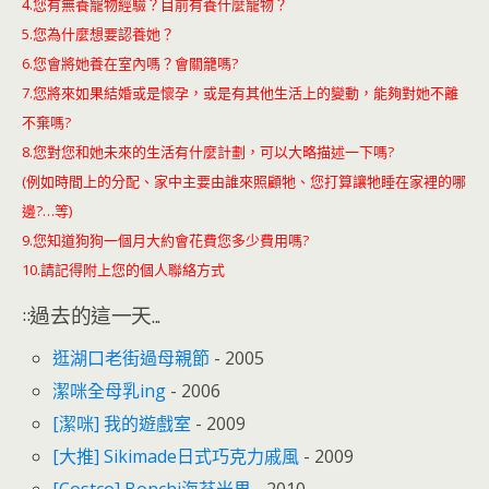
4.您有無養寵物經驗？目前有養什麼寵物？
5.您為什麼想要認養她？
6.您會將她養在室內嗎？會關籠嗎?
7.您將來如果結婚或是懷孕，或是有其他生活上的變動，能夠對她不離
不棄嗎?
8.您對您和她未來的生活有什麼計劃，可以大略描述一下嗎?
(例如時間上的分配、家中主要由誰來照顧牠、您打算讓牠睡在家裡的哪
邊?…等)
9.您知道狗狗一個月大約會花費您多少費用嗎?
10.請記得附上您的個人聯絡方式
::過去的這一天...
逛湖口老街過母親節
- 2005
潔咪全母乳ing
- 2006
[潔咪] 我的遊戲室
- 2009
[大推] Sikimade日式巧克力戚風
- 2009