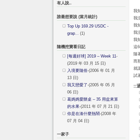
有人說..
我
誰最想要說 (當月統計)
我
我
Top Up 169.29 USDC -
我
grap...
(1)
我
隨機挖寶看日記
這
隨
[每週好球] 2019 – Week 11
-
而
(2019 年 03 月 15 日)
就
入境要隨俗
-(2006 年 01 月
試
13 日)
我又戀愛了
-(2005 年 05 月
::
06 日)
葛媽媽愛辦桌 – 35 用盆來算
的水果
-(2011 年 07 月 21 日)
你是在湊什麼熱鬧
-(2008 年
07 月 04 日)
一家子