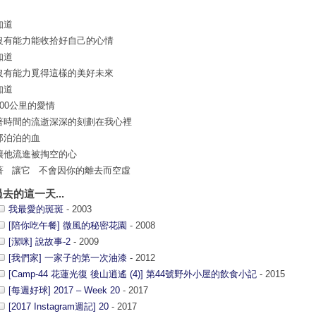
知道
沒有能力能收拾好自己的心情
知道
沒有能力覓得這樣的美好未來
知道
600公里的愛情
著時間的流逝深深的刻劃在我心裡
那泊泊的血
讓他流進被掏空的心
著 讓它 不會因你的離去而空虛
過去的這一天...
我最愛的斑斑
- 2003
[陪你吃午餐] 微風的秘密花園
- 2008
[潔咪] 說故事-2
- 2009
[我們家] 一家子的第一次油漆
- 2012
[Camp-44 花蓮光復 後山逍遙 (4)] 第44號野外小屋的飲食小記
- 2015
[每週好球] 2017 – Week 20
- 2017
[2017 Instagram週記] 20
- 2017