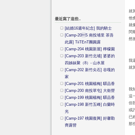
就
他
最近寫了這些..
就
[結婚16週年紀念] 我的騎士
閃
[Camp-205 南投埔里 茶吾
然
此露] TiiTEnT團圓露
[Camp-204 桃園新屋] 檸檬園
[Camp-203 新竹北埔] 婆婆的
我
四姊妹聚（8）- 山水屋
就
[Camp-202 新竹尖石] 谷嘎的
家
[Camp-201 桃園楊梅] 驛品香
我
[Camp-200 南投草屯] 大衛營
這
[Camp-199 桃園楊梅] 驛品香
但
[Camp-198 新竹五峰] 白蘭時
或
光
已
[Camp-197 桃園復興] 好馨勤
那
齊露營