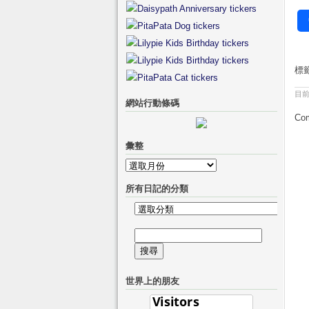
標
目
網站行動條碼
Com
彙整
彙
整
所有日記的分類
所
有
搜
日
尋
記
關
的
世界上的朋友
鍵
分
字:
類