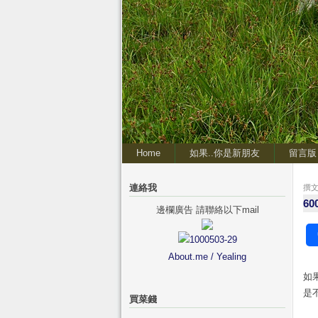
Home
如果..你是新朋友
留言版
連絡我
撰文 
6
邊欄廣告 請聯絡以下mail
About.me / Yealing
如
是
買菜錢