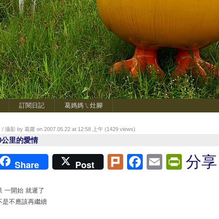
訂閱日記
葛媽媽ㄟ灶腳
/ 攝影 by 葛蘿 on 2007.05.22 at 12:58 上午 (
1429
views)
00公里的愛情
Plurk
Facebook
Email
Print
分享
Share
Post
果 一開始 就遲了
不是不應該再繼續