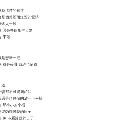
算我清楚的知道
會是個美麗而短暫的愛情
像煙火一般
耀 照亮整個夜空天際
後 墜落
還是想賭一把
算 粉身碎骨 或許也值得
知道
一切都不可能屬於我
我還是想偷偷的沾一下幸福
許 那小小的幸福
經能夠絢爛我的日子
些 你 不屬於我的日子