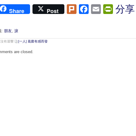
Plurk
Facebook
Email
Print
分享
Share
Post
籤:
朋友
,
淚
前沒有迴響
[一人] 葛蘿有感而發
ments are closed.