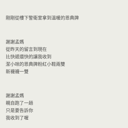
o
n
k
dl
y
剛剛從樓下警衛室拿到溫暖的恩典牌
謝謝孟媽
從昨天的留言到現在
比快遞還快的讓我收到
潔小咪的恩典牌粉紅小鞋兩雙
新襪襪一雙
謝謝孟媽
親自跑了一趟
只是要告訴你
我收到了喔