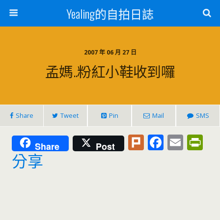
Yealing的自拍日誌
2007 年 06 月 27 日
孟媽..粉紅小鞋收到囉
Share
Tweet
Pin
Mail
SMS
Pl
F
E
Pr
Share
Post
u
ac
m
in
分享
rk
e
ai
tF
b
l
ri
o
e