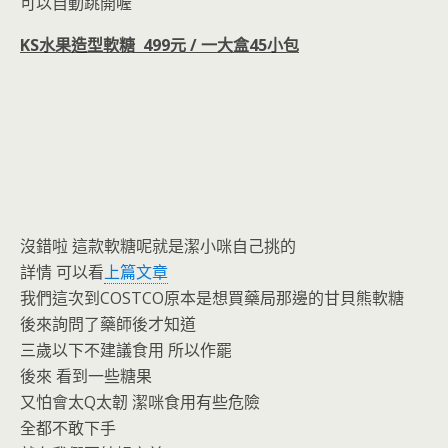
o
n
可以自動跳開喔
k
dl
KS水果造型軟糖 499元 / 一大盒45小包
y
沒錯啦 這款軟糖呢就是潔小咪自己挑的
詳情 可以看
上篇文章
我們這次到COSTCO原本是想買藥局那邊的甘貝熊軟糖
後來詢問了藥師後才知道
三歲以下不建議食用 所以作罷
後來 看到一些糖果
又怕會太Q太韌 潔咪食用有些危險
全都不敢下手