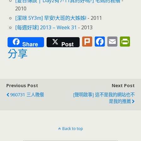
[夏日傳說 | Day2有7-11真的好嗎?] 宅媽的救贖
-
2010
[潔咪 5Y3m] 早安!大班的大姊姊!
- 2011
[每週好球] 2013 – Week 31
- 2013
Pl
F
E
Pr
Share
Post
u
ac
m
in
分享
rk
e
ai
tF
b
l
ri
o
e
Previous Post
Next Post
o
n
960731 三人晚餐
[聲明啟事] 這不是我的網站也不
k
dl
是我的推薦
y
Back to top