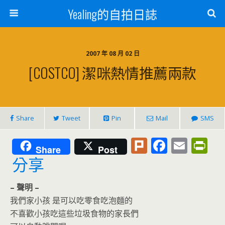
Yealing的自拍日誌
2007 年 08 月 02 日
[COSTCO] 潔咪熱情推薦兩款
Share
Tweet
Pin
Mail
SMS
Pl
F
E
Pr
Share
Post
u
ac
m
in
分享
rk
e
ai
tF
– 聲明 –
b
l
ri
我們家小孩 是可以吃零食吃泡麵的
o
e
不喜歡小孩吃這些垃圾食物的家長們