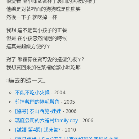
很愛看 潔小咪望著杯子裏面的魚板的樣子
他總是對著裡面的狗狗或是熊熊笑
然後一下子 就吃掉一杯
我想 這不能當小孩子的正餐
但是 在小孩忽然間餓的時候
這真是超級方便的ㄚ
對了 哪裡有在賣可愛的造型魚板ㄚ?
我想買回來加在菜裡給潔小咪吃耶
::過去的這一天...
不能不吃小火鍋
- 2004
剪掉戴門的捲毛鬢角
- 2005
[協尋] 泰山西施-娃娃
- 2006
瑪麻公司的六福村family day
- 2006
[試讀 第4週] 起床氣?
- 2010