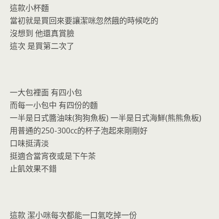
這款小杯麵
當初就是買回來要讓潔咪忽然餓的時候吃的
沒想到 他還真賞臉
這次 是買第二次了
一大包裡面 有四小包
而每一小包中 有四份的麵
一半是日式醬油味(狗狗魚板) 一半是日式海鮮(熊熊魚板)
用普通的250-300cc的杯子泡起來剛剛好
口味挺清淡
挺適合當宵夜或是下午茶
止飢效果不錯
這款 潔小咪每次都能一口氣吃掉一份