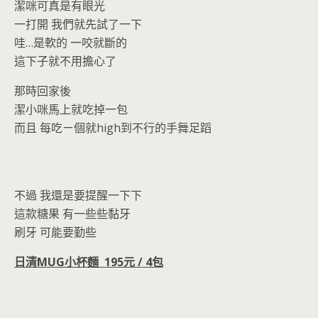
潔咪可真是有眼光
一打開 我們就先試了一下
哇…是軟的 一咬就斷的
這下子就不用擔心了
那時回家後
潔小咪馬上就吃掉一包
而且 每吃ㄧ個就high到不行的手舞足蹈
不過 我還是要提醒一下下
這款糖果 有一些些黏牙
刷牙 可能要勤些
日清MUG小杯麵 195元 / 4包