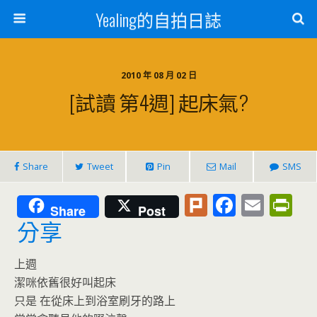
Yealing的自拍日誌
2010 年 08 月 02 日
[試讀 第4週] 起床氣?
Share
Tweet
Pin
Mail
SMS
Pl
F
E
Pr
Share
Post
u
ac
m
in
分享
rk
e
ai
tF
上週
b
l
ri
潔咪依舊很好叫起床
o
e
只是 在從床上到浴室刷牙的路上