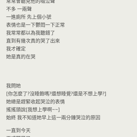
o
n
常常會聽見他的啜泣聲
k
dl
不多 一兩聲
一進廁所 先上個小號
y
表情也是一下鬱悶一下正常
我常常都以為我聽錯了
直到有幾次真的哭了出來
我才確定
她是真的在哭
我問她
[你怎麼了?沒睡飽嗎?還想睡覺?還是不想上學?]
她總是趕緊收起哭泣的表情
搖搖頭說[我想上學啊~~]
始終 我不知道她早上這一兩分鐘哭泣的原因
一直到今天