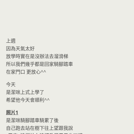
上週
因為天氣太好
放學時實在是沒辦法去溜滑梯
所以我們幾乎都是回家騎腳踏車
在家門口 更放心^^
今天
是潔咪上式上學了
希望他今天會順利^^
照片1
是潔咪騎腳踏車騎累了後
自己跑去站在樹下往上望跟我說