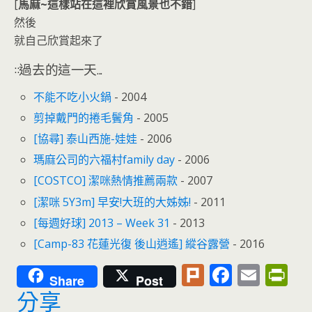
[
馬麻~這樣站在這裡欣賞風景也不錯
]
然後
就自己欣賞起來了
::過去的這一天...
不能不吃小火鍋
- 2004
剪掉戴門的捲毛鬢角
- 2005
[協尋] 泰山西施-娃娃
- 2006
瑪麻公司的六福村family day
- 2006
[COSTCO] 潔咪熱情推薦兩款
- 2007
[潔咪 5Y3m] 早安!大班的大姊姊!
- 2011
[每週好球] 2013 – Week 31
- 2013
[Camp-83 花蓮光復 後山逍遙] 縱谷露營
- 2016
Pl
F
E
Pr
Share
Post
u
ac
m
in
分享