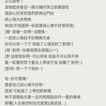
正式開學了
潔咪起床後這一兩分鐘的哭泣依舊還在
我耐心的等到我們即將出門前
她心情大好問她
她說[不知道耶~就是覺得心情不好想哭哭]
[喔~是喔～好啊~沒關係~
一起床心情就不好媽媽也會
你可以哭一下下 哭過了心情就好了對嗎?]
[嗯~對呀~你看我現在很開心^^]
[對 這樣很好啊~可以哭哭 但是不可以哭不停
萬一影響到等下要去上學來不及 就糟了 對吧~]
[對呀~哭一下下就好~]
哈~好可愛喔~
還會自己說心情不好耶~
我想 可能過了上學的新鮮期
她不習慣每天要一定的時間起床作一樣的事情
那種[人生被控制住的感覺](我就是….)