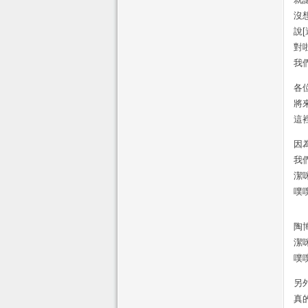
沒
說
對
我
各
將
這
因
我
潔
噗
陶
潔
噗
另
真