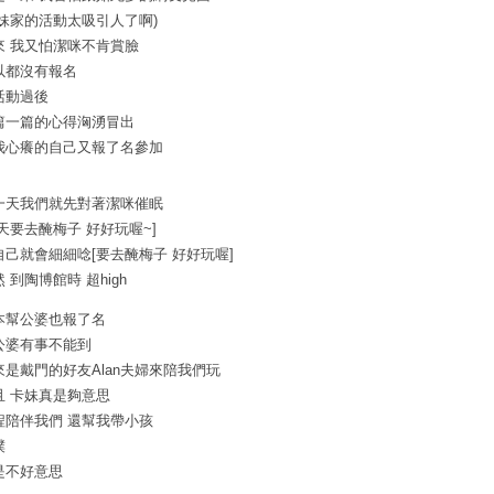
卡妹家的活動太吸引人了啊)
來 我又怕潔咪不肯賞臉
以都沒有報名
活動過後
篇一篇的心得洶湧冒出
我心癢的自己又報了名參加
一天我們就先對著潔咪催眠
明天要去醃梅子 好好玩喔~]
自己就會細細唸[要去醃梅子 好好玩喔]
 到陶博館時 超high
本幫公婆也報了名
公婆有事不能到
來是戴門的好友Alan夫婦來陪我們玩
且 卡妹真是夠意思
程陪伴我們 還幫我帶小孩
噗
是不好意思