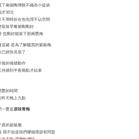
買了兩個陶博館不織布小提袋
個才30元
常不用時折在包包理不佔空間
便當裝早餐都剛剛好
時 也剛好能裝下那兩甕梅
邊這罐 是為了解饞買的紫蘇梅
在已經快見底了
家後的後續動作
天持續到半夜兩點才結束
開甕的時間
在昨天晚上九點
們一甕是
原味青梅
子真的超級脆
過 我不知道我們哪個環節有問題