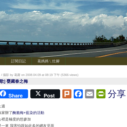
訂閱日記
葛媽媽ㄟ灶腳
/ 攝影 by 葛蘿 on 2008.04.09 at 08:19 下午 (
5366
views)
鶯歌] 甕藏春之梅
Plurk
Facebook
Email
Print
分享
Share
Post
上週
妹家辦了
醃脆梅+藍染的活動
心裡是極度的想參加
是一來 我害怕跟如此多的網友見面