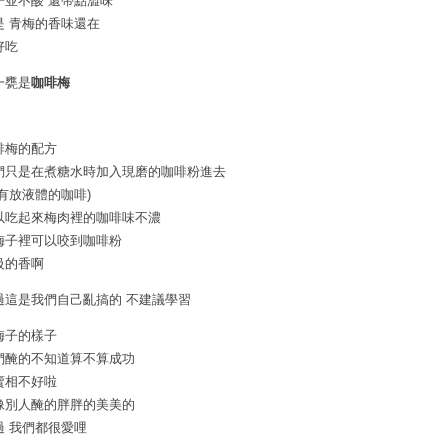
子並不酸 還帶點澀味
是 青梅的香味還在
好吃
一甕是
咖啡梅
啡梅的配方
們只是在煮糖水時加入現磨的咖啡粉進去
沒有放液體的咖啡)
以吃起來梅肉裡的咖啡味不濃
梅子裡可以咬到咖啡粉
級的香啊
過這是我們自己亂搞的 不建議學習
梅子的樣子
們醃的不知道算不算成功
賣相不好啦
像別人醃的胖胖的美美的
過 我們都很愛哩