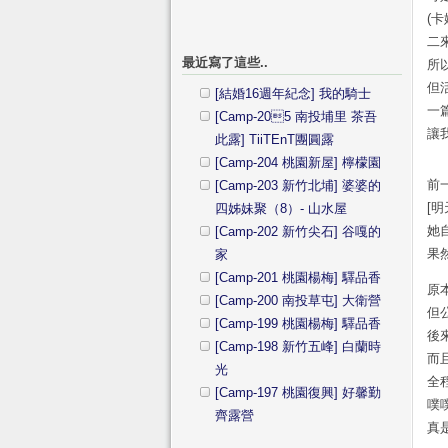
(
二
最近寫了這些..
所
但
[結婚16週年紀念] 我的騎士
一
[Camp-205 南投埔里 茶吾
讓
此露] TiiTEnT團圓露
[Camp-204 桃園新屋] 檸檬園
前
[Camp-203 新竹北埔] 婆婆的
[
四姊妹聚（8）- 山水屋
她
[Camp-202 新竹尖石] 谷嘎的
果然
家
[Camp-201 桃園楊梅] 驛品香
原
[Camp-200 南投草屯] 大衛營
但
[Camp-199 桃園楊梅] 驛品香
後
[Camp-198 新竹五峰] 白蘭時
而
光
全
[Camp-197 桃園復興] 好馨勤
噗
齊露營
真