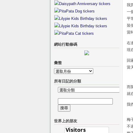
我
一
平
裝
當
右
網站行動條碼
現
回
彙整
當
彙
整
所有日記的分類
而
所
就
有
搜
日
我
尋
記
關
的
梅
世界上的朋友
鍵
分
不
字:
類