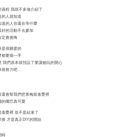
些過程 我就不多做介紹了
道的人就知道
知道的人你還在等什麼
樣好的活動不去參加
肯定會後悔
咪是很雞婆的
麼都要插一手
然 我們原本就預設了要讓她玩的開心
咪很努力吧…
後還會幫我們把青梅裝進甕裡
嘟的嘴巴真可愛
裝進甕裡 並不是結束了
家後 才是真正DIY的開始
開時