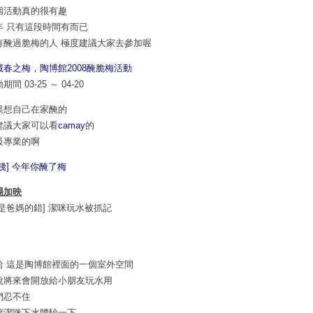
個活動真的很有趣
年 只有這段時間有而已
有醃過脆梅的人 極度建議大家去參加喔
藏春之梅，陶博館2008醃脆梅活動
期間 03-25 ～ 04-20
果想自己在家醃的
建議大家可以看
camay
的
級專業的啊
蜜餞] 今年你醃了梅
場加映
都是爸媽的錯] 潔咪玩水被抓記
哈 這是陶博館裡面的一個室外空間
說將來會開放給小朋友玩水用
們忍不住
讓潔咪下水體驗一下