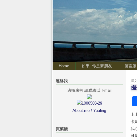
Home
如果..你是新朋友
留言版
連絡我
撰文 
[
邊欄廣告 請聯絡以下mail
About.me / Yealing
上
卡
我
買菜錢
可