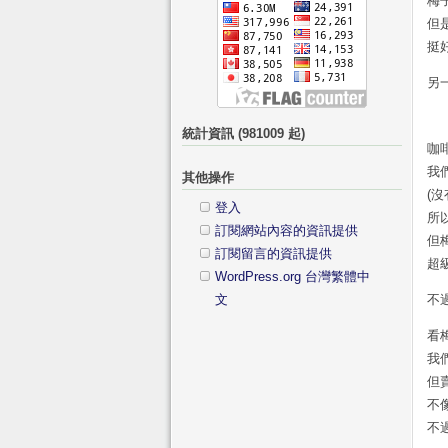
梅
但
挺
另
統計資訊 (981009 起)
咖
我
其他操作
(
登入
所
訂閱網站內容的資訊提供
但
訂閱留言的資訊提供
超
WordPress.org 台灣繁體中
文
不
看
我
但
不
不