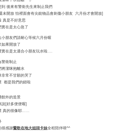
想到 後來有警衛先生來制止我們
[還未開放 怕裡面會有尖銳物品會刺傷小朋友 六月份才會開放]
啦 真是不好意思
們實在是太心急了
位小朋友們請耐心等候六月份喔
來如果開放了
裡實在是太適合小朋友玩水啦….
為警衛制止
們將潔咪抱離水
咪非常不甘願的哭了
噗 都是我們的錯啦
博館外的造景
咪說[好多便便喔]
噗 真的很像耶……
外
的很感謝
鶯歌在地大姐頭卡妹
全程陪伴唷^^