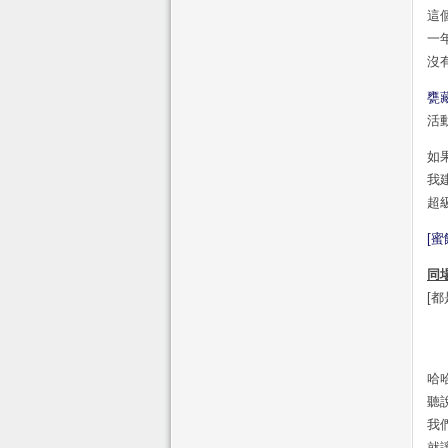
這
一
沒
甕
活動
如
我
超
[
同
[
哈
聽
我
就