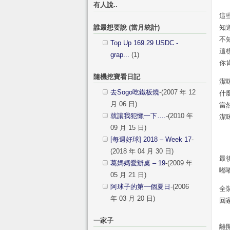
有人說..
這
誰最想要說 (當月統計)
知
不
Top Up 169.29 USDC -
這
grap...
(1)
你
隨機挖寶看日記
潔
去Sogo吃鐵板燒
-(2007 年 12
什
月 06 日)
當
就讓我犯懶一下….
-(2010 年
潔
09 月 15 日)
[每週好球] 2018 – Week 17
-
(2018 年 04 月 30 日)
最
葛媽媽愛辦桌 – 19
-(2009 年
嘟
05 月 21 日)
阿球子的第一個夏日
-(2006
全
年 03 月 20 日)
回
一家子
離