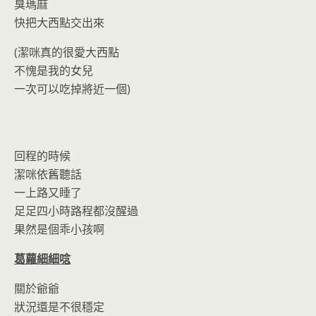
臭瑪麻
快把大西點交出來
(潔咪真的很愛大西點
不愧是我的女兒
一次可以吃掉將近一個)
回程的時候
潔咪依舊聽話
一上路又睡了
足足四小時路程都沒醒過
果然是個乖小孩啊
葛蘿細細唸
關於爺爺
狀況還是不很穩定