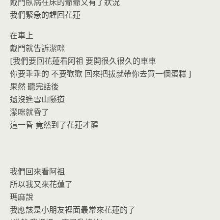
o
n
戴門臥病在床的爺爺又有了狀況
k
dl
我們緊急的趕回花蓮
y
在車上
戴門就告訴潔咪
[我們要回花蓮看阿祖 要開很久很久的車車
你要乖乖的 不要歡歡 回來把拔就帶你去買一個蛋糕 ]
果然 聽完話後
還沒進雪山隧道
潔咪就昏了
這一昏 竟然到了花蓮才醒
我們回來看阿祖
所以我又來花蓮了
瑪麻說
我應該是小朋友裡面最常來花蓮的了