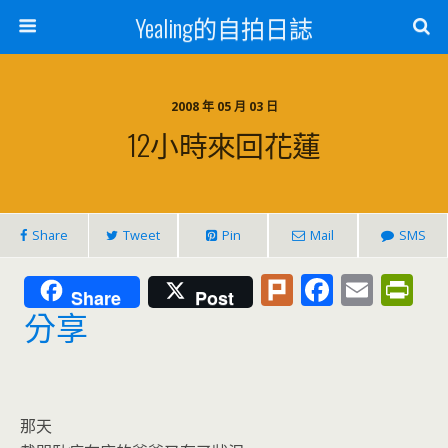
Yealing的自拍日誌
2008 年 05 月 03 日
12小時來回花蓮
Share
Tweet
Pin
Mail
SMS
Pl
F
E
Pr
Share
Post
u
ac
m
in
分享
rk
e
ai
tF
b
l
ri
o
e
那天