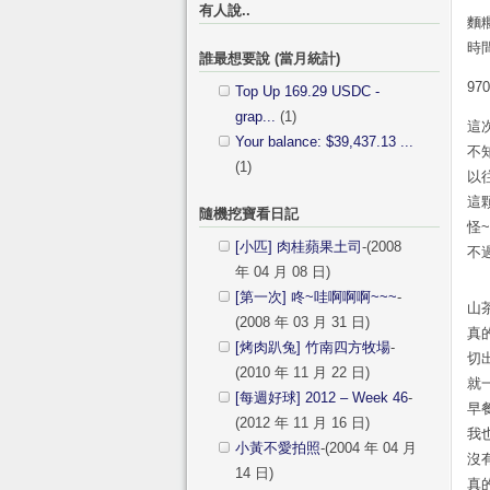
有人說..
麵
時間
誰最想要說 (當月統計)
97
Top Up 169.29 USDC -
grap...
(1)
這
Your balance: $39,437.13 ...
不
(1)
以
這
隨機挖寶看日記
怪~
[小匹] 肉桂蘋果土司
-(2008
不
年 04 月 08 日)
[第一次] 咚~哇啊啊啊~~~
-
山
(2008 年 03 月 31 日)
真
[烤肉趴兔] 竹南四方牧場
-
切
(2010 年 11 月 22 日)
就
[每週好球] 2012 – Week 46
-
早
(2012 年 11 月 16 日)
我
小黃不愛拍照
-(2004 年 04 月
沒
14 日)
真