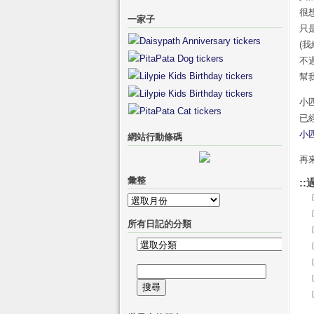
很
一家子
只
(
不過
幫
小
已
小匹
網站行動條碼
再
彙整
::
彙
整
所有日記的分類
所
有
搜
日
尋
記
關
的