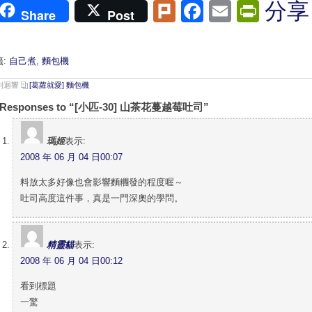
Plurk
Facebook
Email
Print
分享
Share
Post
籤:
自己煮
,
麵包機
 則迴響
[葛蘿就愛] 麵包機
 Responses to “[小匹-30] 山茶花蔓越莓吐司”
瑪姬
表示:
2008 年 06 月 04 日00:07
料放太多好像也會影響麵糰發的程度喔～
吐司高度這件事，真是一門深奧的學問。
精靈貓
表示:
2008 年 06 月 04 日00:12
看到標題
一驚