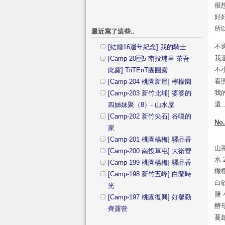
很
好
所
最近寫了這些..
不
[結婚16週年紀念] 我的騎士
我
[Camp-205 南投埔里 茶吾
不
此露] TiiTEnT團圓露
看
[Camp-204 桃園新屋] 檸檬園
我
[Camp-203 新竹北埔] 婆婆的
還
四姊妹聚（8）- 山水屋
[Camp-202 新竹尖石] 谷嘎的
No
家
[Camp-201 桃園楊梅] 驛品香
山茶
[Camp-200 南投草屯] 大衛營
水 2
[Camp-199 桃園楊梅] 驛品香
橄欖
[Camp-198 新竹五峰] 白蘭時
白砂
光
鹽 小
[Camp-197 桃園復興] 好馨勤
酵母
齊露營
蔓