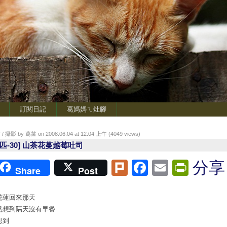
訂閱日記
葛媽媽ㄟ灶腳
/ 攝影 by 葛蘿 on 2008.06.04 at 12:04 上午 (
4049
views)
小匹-30] 山茶花蔓越莓吐司
Plurk
Facebook
Email
Print
分享
Share
Post
花蓮回來那天
然想到隔天沒有早餐
想到