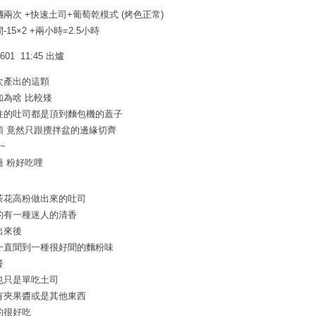
糰兩次 +快速土司+葡萄乾模式 (烤色正常)
-15×2 +兩小時=2.5小時
0601 11:45 出爐
次產出的這顆
知為啥 比較矮
往的吐司都是頂到麵包機的蓋子
顆 竟然只跟攪拌盆的邊緣切齊
~
過 粉好吃哩
茶花高粉做出來的吐司
的有一種迷人的清香
出來後
一直聞到一種很好聞的麵粉味
餐
也只是單吃土司
有夾果醬或是其他東西
的很好吃