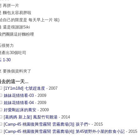
想 再拼一片
是 麵包太容易胖啦
我給自己的限度是 每天早上一片 唉)
 還是很謝謝Siki
我們團購這好麵粉哩
匹很努力
經產出30個吐司
 1-30
來 要換個資料夾了
過去的這一天...
[1Y1m18d] 七號趕進度
- 2007
姊妹花猜猜看-03
- 2009
姐妹花猜猜看-04
- 2009
好愛剛起床的蕎安
- 2009
[葛媽媽 新上架] 鳳梨竹筍雞湯
- 2014
[Camp-45 桃園復興雪霧鬧 雲霧農場(3)] 孩子們~
- 2015
[Camp-45 桃園復興雪霧鬧 雲霧農場(4)] 第45號野外小屋的飲食小記
- 2015