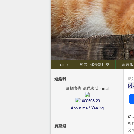
Home
如果..你是新朋友
留言版
連絡我
撰文 
[
邊欄廣告 請聯絡以下mail
About.me / Yealing
從
忽
買菜錢
又