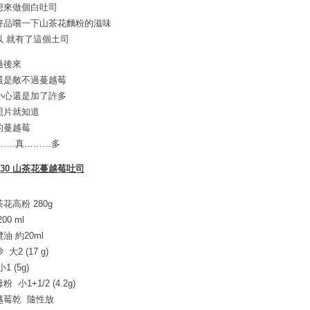
想來做個白吐司
好品嚐一下山茶花麵粉的滋味
以 就有了這個土司
過後來
還是敵不過蔓越莓
小心還是加了許多
照片就知道
的蔓越莓
…….真………多
.30 山茶花蔓越莓吐司
花高粉 280g
00 ml
油 約20ml
 大2 (17 g)
1 (5g)
粉 小1+1/2 (4.2g)
越莓乾 隨性放