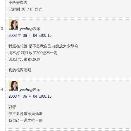
小匹好厲害
已經到 30 了!!! @@
yealing
表示:
2008 年 06 月 04 日00:15
我還在想說 是不是我自己白痴放太少麵粉
搞不好 我只放了200也不一定
因為吃起來都OK啊
真的很深澳哩
yealing
表示:
2008 年 06 月 04 日00:15
對呀
最主要是娘家媽媽啦
我自己一週才吃ㄧ個