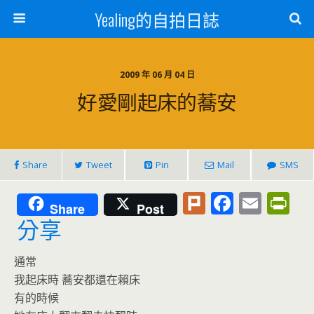
Yealing的自拍日誌
2009 年 06 月 04 日
好愛剛起床的蕎安
Share
Tweet
Pin
Mail
SMS
Pl
F
E
Pr
Share
Post
u
ac
m
in
分享
rk
e
ai
tF
通常
b
l
ri
我起床時 蕎安都還在賴床
o
e
有的時候