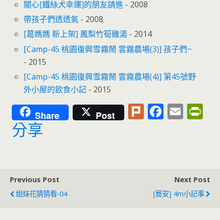
關心[鐵絲犬幸運]的朋友請進
- 2008
帶孩子們透透氣
- 2008
[葛媽媽 新上架] 鳳梨竹筍雞湯
- 2014
[Camp-45 桃園復興雪霧鬧 雲霧農場(3)] 孩子們~
- 2015
[Camp-45 桃園復興雪霧鬧 雲霧農場(4)] 第45號野
外小屋的飲食小記
- 2015
Pl
F
E
Pr
Share
Post
u
ac
m
in
分享
rk
e
ai
tF
b
l
ri
o
e
Previous Post
Next Post
o
n
姐妹花猜猜看-04
[蕎安] 4m小記事
k
dl