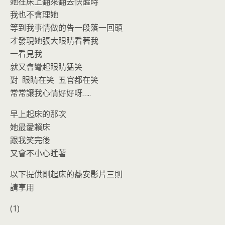
o
n
她在床上翻來翻去快醒時
k
dl
我也不會理她
等到我事情做的告一段落一回頭
y
才發現她張大眼睛看著我
一看見我
就又會彎起眼睛猛笑
對 眼睛在笑 五官都在笑
常常讓我心情好好呀…..
早上起床的那次
她最愛賴床
跟我笑完後
又會不小心睡著
以下提供剛起床的蕎安影片三則
請享用
(1)