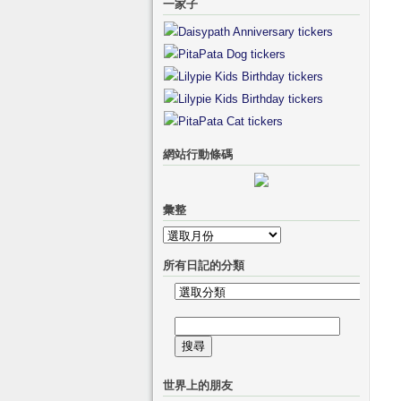
一家子
網站行動條碼
彙整
彙
整
所有日記的分類
所
有
搜
日
尋
記
關
的
世界上的朋友
鍵
分