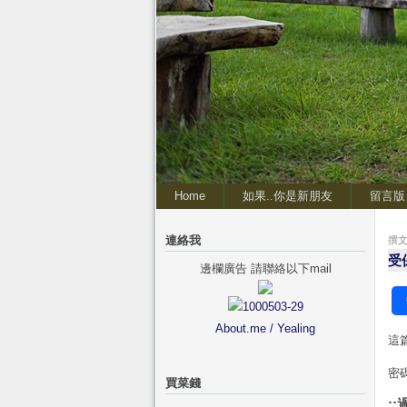
Home
如果..你是新朋友
留言版
連絡我
撰文 
受
邊欄廣告 請聯絡以下mail
About.me / Yealing
這
密
買菜錢
::