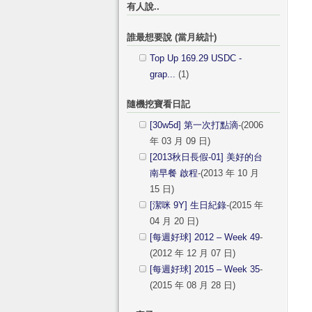
有人說..
誰最想要說 (當月統計)
Top Up 169.29 USDC -
grap...
(1)
隨機挖寶看日記
[30w5d] 第一次打點滴
-(2006
年 03 月 09 日)
[2013秋日長假-01] 美好的台
南早餐 啟程
-(2013 年 10 月
15 日)
[潔咪 9Y] 生日紀錄
-(2015 年
04 月 20 日)
[每週好球] 2012 – Week 49
-
(2012 年 12 月 07 日)
[每週好球] 2015 – Week 35
-
(2015 年 08 月 28 日)