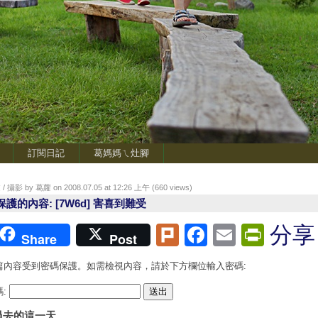
訂閱日記
葛媽媽ㄟ灶腳
/ 攝影 by 葛蘿 on 2008.07.05 at 12:26 上午 (
660
views)
保護的內容: [7W6d] 害喜到難受
Plurk
Facebook
Email
Print
分享
Share
Post
篇內容受到密碼保護。如需檢視內容，請於下方欄位輸入密碼:
碼:
過去的這一天...