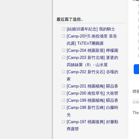
最近寫了這些..
[結婚16週年紀念] 我的騎士
[Camp-205 南投埔里 茶吾
此露] TiiTEnT團圓露
[Camp-204 桃園新屋] 檸檬園
[Camp-203 新竹北埔] 婆婆的
四姊妹聚（8）- 山水屋
[Camp-202 新竹尖石] 谷嘎的
家
[Camp-201 桃園楊梅] 驛品香
標
[Camp-200 南投草屯] 大衛營
[Camp-199 桃園楊梅] 驛品香
目
[Camp-198 新竹五峰] 白蘭時
Thi
光
[Camp-197 桃園復興] 好馨勤
齊露營