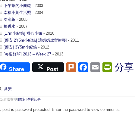
下午茶的小餅乾
- 2003
幸福小黃生活照
- 2004
冷泡茶
- 2005
擦香水
- 2007
[17m小紀錄] 甜心小妞
- 2010
[蕎安 2Y5m小紀錄] 讓媽媽虎背熊腰!
- 2011
[蕎安] 3Y5m小紀錄
- 2012
[每週好球] 2013 – Week 27
- 2013
Plurk
Facebook
Email
Print
分享
Share
Post
籤:
蕎安
前沒有迴響
[蕎安] 孕育記事
s post is password protected. Enter the password to view comments.