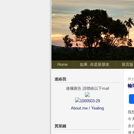
Home
如果..你是新朋友
留言版
連絡我
撰文 
輸
邊欄廣告 請聯絡以下mail
About.me / Yealing
我
今
全
買菜錢
漫