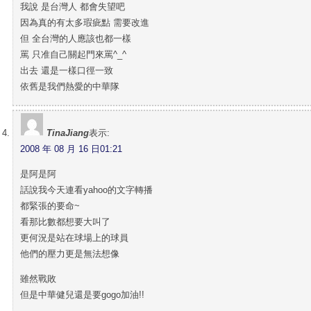
我說 是台灣人 都會失望吧
因為真的有太多瑕疵點 需要改進
但 全台灣的人應該也都一樣
罵 只准自己關起門來罵^_^
出去 還是一樣口徑一致
依舊是我們熱愛的中華隊
TinaJiang
表示:
2008 年 08 月 16 日01:21
是阿是阿
話說我今天連看yahoo的文字轉播
都緊張的要命~
看那比數都想要大叫了
更何況是站在球場上的球員
他們的壓力更是無法想像
雖然戰敗
但是中華健兒還是要gogo加油!!