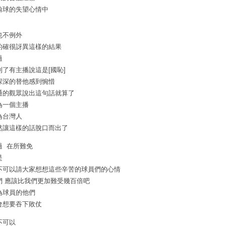
輸球的失望心情中
也不例外
的確很訝異這樣的結果
過
到了有主播說這是[國恥]
深深的替他感到惋惜
通的觀眾說出這句話就算了
為一個主播
為台灣人
然讓這樣的話脫口而出了
過 在所難免
是
不可以請大家想想這些辛苦的球員們的心情
們 應該比我們更加難受幾百倍吧
為球員的他們
會想要吞下敗仗
不可以