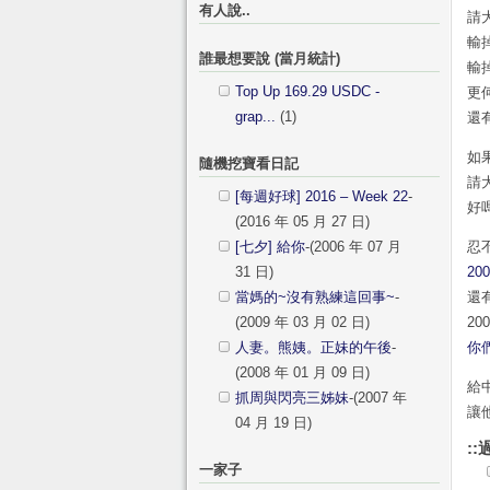
有人說..
請
輸
誰最想要說 (當月統計)
輸
Top Up 169.29 USDC -
更
grap...
(1)
還
如
隨機挖寶看日記
請
[每週好球] 2016 – Week 22
-
好
(2016 年 05 月 27 日)
[七夕] 給你
-(2006 年 07 月
忍
31 日)
2
當媽的~沒有熟練這回事~
-
還
(2009 年 03 月 02 日)
2
人妻。熊姨。正妹的午後
-
你
(2008 年 01 月 09 日)
給
抓周與閃亮三姊妹
-(2007 年
讓
04 月 19 日)
::
一家子