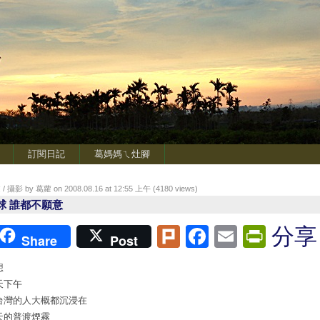
訂閱日記
葛媽媽ㄟ灶腳
/ 攝影 by 葛蘿 on 2008.08.16 at 12:55 上午 (
4180
views)
球 誰都不願意
Plurk
Facebook
Email
Print
分享
Share
Post
想
天下午
台灣的人大概都沉浸在
天的普渡煙霧