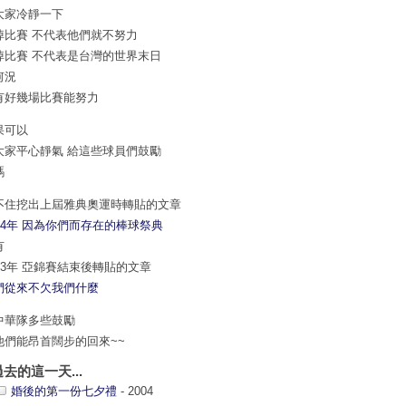
大家冷靜一下
掉比賽 不代表他們就不努力
掉比賽 不代表是台灣的世界末日
何況
有好幾場比賽能努力
果可以
大家平心靜氣 給這些球員們鼓勵
嗎
不住挖出上屆雅典奧運時轉貼的文章
004年 因為你們而存在的棒球祭典
有
003年 亞錦賽結束後轉貼的文章
們從來不欠我們什麼
中華隊多些鼓勵
他們能昂首闊步的回來~~
過去的這一天...
婚後的第一份七夕禮
- 2004