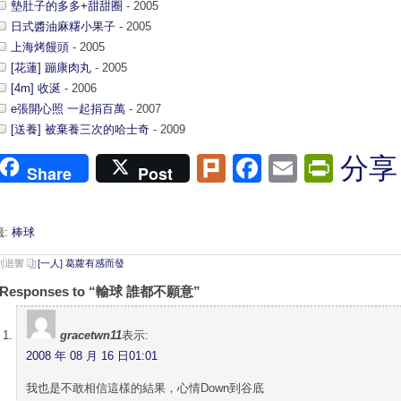
墊肚子的多多+甜甜圈
- 2005
日式醬油麻糬小果子
- 2005
上海烤饅頭
- 2005
[花蓮] 蹦康肉丸
- 2005
[4m] 收涎
- 2006
e張開心照 一起捐百萬
- 2007
[送養] 被棄養三次的哈士奇
- 2009
Plurk
Facebook
Email
Print
分享
Share
Post
籤:
棒球
 則迴響
[一人] 葛蘿有感而發
 Responses to “輸球 誰都不願意”
gracetwn11
表示:
2008 年 08 月 16 日01:01
我也是不敢相信這樣的結果，心情Down到谷底