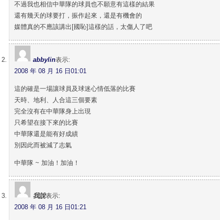
不過我也相信中華隊的球員也不願意有這樣的結果
還有幾天的球要打，振作起來，還是有機會的
媒體真的不應該講出[國恥]這樣的話，太傷人了吧
abbylin
表示:
2008 年 08 月 16 日01:01
這的確是一場讓球員及球迷心情低落的比賽
天時、地利、人合這三個要素
完全沒有在中華隊身上出現
只希望在接下來的比賽
中華隊還是能有好成績
別因此而被減了志氣
中華隊 ~ 加油！加油！
我說
表示:
2008 年 08 月 16 日01:21