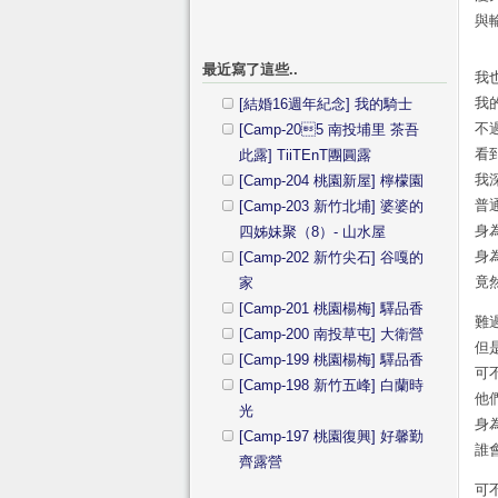
與
最近寫了這些..
我
我
[結婚16週年紀念] 我的騎士
不
[Camp-205 南投埔里 茶吾
看
此露] TiiTEnT團圓露
我
[Camp-204 桃園新屋] 檸檬園
普
[Camp-203 新竹北埔] 婆婆的
身
四姊妹聚（8）- 山水屋
身
[Camp-202 新竹尖石] 谷嘎的
竟
家
[Camp-201 桃園楊梅] 驛品香
難
[Camp-200 南投草屯] 大衛營
但
[Camp-199 桃園楊梅] 驛品香
可
[Camp-198 新竹五峰] 白蘭時
他
光
身
[Camp-197 桃園復興] 好馨勤
誰
齊露營
可