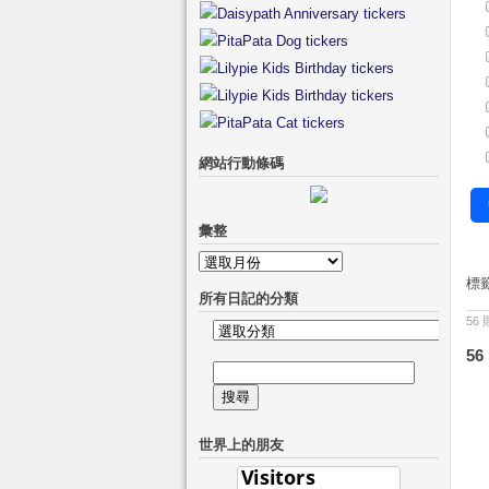
網站行動條碼
彙整
彙
標
整
所有日記的分類
56
所
56
有
搜
日
尋
記
關
的
世界上的朋友
鍵
分
字:
類