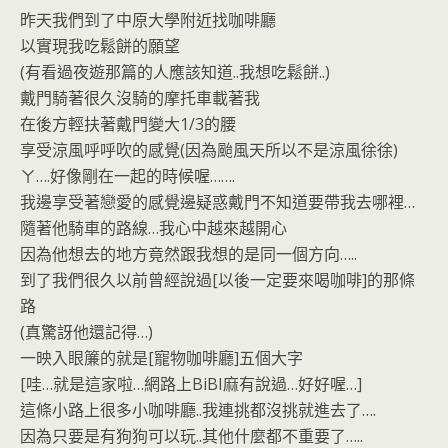
o
n
昨天我們到了中原大學附近找咖啡廳
k
dl
以實現我吃鬆餅的願望
y
(有看過夜遊那篇的人應該知道..我想吃鬆餅..)
戴門騎著很久沒騎的摩托車載著我
在後方輕扶著戴門變大1/3的腰
享受涼風呼呼吹的感覺(因為颱風天所以不是涼風徐徐)
ㄚ….好像剛在一起的時候喔…….
我邊享受著戀愛的感覺邊疑惑戴門不知道要帶我去哪裡…
隨著他騎車的路線…我心中越來越開心
因為他想去的地方竟然跟我想的是同一個方向…..
到了我們很久以前曾經說過[以後一定要來喝咖啡]的那條
路
(真驚訝他還記得…)
一映入眼簾的就是[寵物咖啡廳]五個大字
[哇…就是這家啦…網路上BiBI麻有說過…好好喔…]
這條小路上很多小咖啡廳..我連挑都沒挑就進去了….
因為只要是有狗狗可以玩..其他什麼都不重要了…..