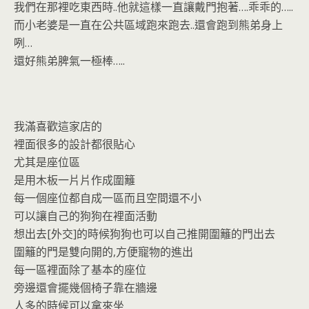
我們在那裡吃東西時..他就這樣一直讓戴門抱著….乖乖的…..
而小老婆是一直在公共區域跑來跑去..還會跑到熊弟身上
咧…
還好熊弟脾氣一極棒…..
我滿喜歡這家店的
裡面很多的設計都很貼心
尤其是座位區
是用木板一片片作成圍籬
每一個座位都自成一區而且空間還不小
可以讓自己的狗狗在裡面活動
想出去[外交]的時候狗狗也可以自己推開圍籬的門出去
圍籬的門是雙向開的,方便寵物的進出
每一區裡面除了基本的座位
旁邊還會擺幾個椅子靠在牆邊
人多的時候可以拿來坐