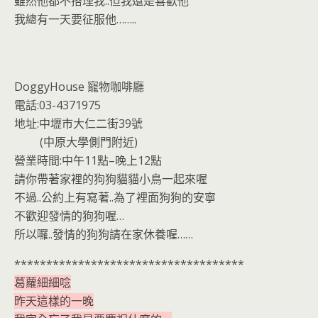
雖然他都不搭理我..但我還是喜歡他
我總有一天要征服他……..
DoggyHouse 寵物咖啡廳
電話:03-4371975
地址:中壢市大仁二街39號
(中原大學側門附近)
營業時間:中午11點–晚上12點
請你帶著家裡的狗狗貓貓小鳥一起來喔
不過..公約上有寫著..為了裡面狗狗的安寧
不歡迎發情的狗狗喔…
所以囉..發情的狗狗請在家休養喔……
************************************
葛蘿細細唸
昨天這樣的一晚