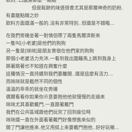
但是鬆餅的味道很香尤其是那層神奇的奶粉..
有畫龍點睛之妙
飲料方面還滿一般的..沒有非常特別…但還是不錯喝….
在我們旁邊坐著一對情侶帶了兩隻馬爾濟斯來
一隻叫[小老婆]是他們的狗狗
另一隻是[咪咪]是朋友寄宿在他們家的狗狗
那個小老婆活力充沛..一看到我出圍籬馬上跳到我身上
跳著跳著也不知道在興奮什麼
這種情況一直持續到我們要離開…還是這麼有活力…..
而咪咪就是截然不同的個性
溫溫的乖乖的就坐在旁邊
偶爾看看你如果你示意要抱他他就慢慢的走過來
咪咪尤其喜歡戴門..一直跟著戴門
我們在公共區域跟他們玩完了回到座位時
咪咪還一直在外面看著戴門好像想進來似的
開了門讓他進來..他又用挺上來要戴門抱他…好好玩喔….