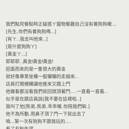
我們點完餐點時正疑惑ㄚ寵物餐廳自己沒有養狗狗喔…..
[先生..你們有養狗狗嗎….]
[有ㄚ…我去叫他來…]
[是什麼狗狗ㄚ]
[黃金ㄚ….]
耶耶耶…黃金!黃金!黃金!
迎面而來的是一隻很大的黃金
就好像專業坐檯一般懶懶的走過來…
店員打開柵欄讓他進來又關上門
他連看都沒看我們就回頭頂著門……一直看一直看…
似乎是在跟店員說[我不要在這裡啦…]
我叫了他[熊弟..熊弟..乖乖喔..你陪我們嘛..]
他不為所動..用鼻子頂了門一下就出去了
嗚….第一次有狗狗不跟我玩的……
看了有點失望…