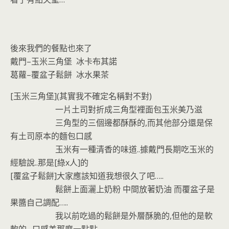
後來我們的餐點也來了
戴門–玉米三角堡 冰卡布其諾
葛蘿–覆盆子鬆餅 冰水果茶
[玉米三角堡](其實我不確定名稱對不對)
一片土司對折成三角型裡面包玉米美乃滋
三角型的三個邊都酥酥的,而其他部分還是保
有土司原本的麵包口感
玉米有一種清香的味道..據戴門長期吃玉米的
經驗說..那是[綠x人]的
[覆盆子鬆餅]大家應該知道我想很久了吧…..
鬆餅上面灑上奶粉 中間放著奶油 而覆盆子是
果醬自己調配…..
我以前吃過的鬆餅是外層酥脆的,但他的是軟
軟的…口感差那麼一點點