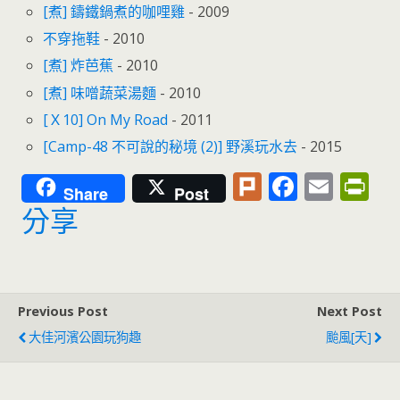
[煮] 鑄鐵鍋煮的咖哩雞
- 2009
不穿拖鞋
- 2010
[煮] 炸芭蕉
- 2010
[煮] 味噌蔬菜湯麵
- 2010
[Ｘ10] On My Road
- 2011
[Camp-48 不可說的秘境 (2)] 野溪玩水去
- 2015
Pl
F
E
Pr
Share
Post
u
ac
m
in
分享
rk
e
ai
tF
b
l
ri
o
e
Previous Post
Next Post
o
n
大佳河濱公園玩狗趣
颱風[天]
k
dl
y