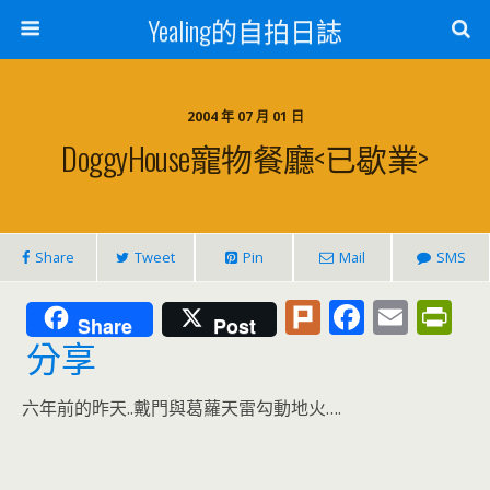
Yealing的自拍日誌
2004 年 07 月 01 日
DoggyHouse寵物餐廳<已歇業>
Share
Tweet
Pin
Mail
SMS
Pl
F
E
Pr
Share
Post
u
ac
m
in
分享
rk
e
ai
tF
六年前的昨天..戴門與葛蘿天雷勾動地火….
b
l
ri
o
e