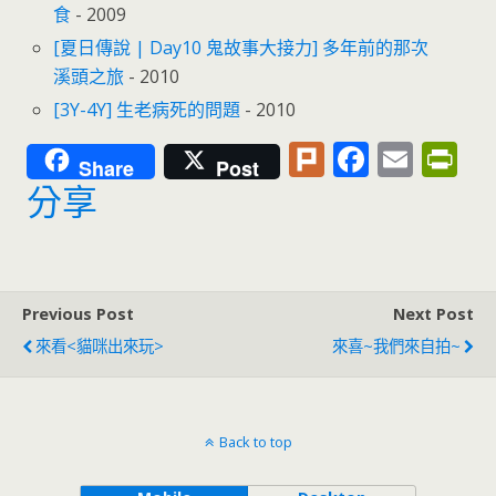
食
- 2009
[夏日傳說 | Day10 鬼故事大接力] 多年前的那次
溪頭之旅
- 2010
[3Y-4Y] 生老病死的問題
- 2010
Pl
F
E
Pr
Share
Post
u
ac
m
in
分享
rk
e
ai
tF
b
l
ri
o
e
Previous Post
Next Post
o
n
來看<貓咪出來玩>
來喜~我們來自拍~
k
dl
y
Back to top