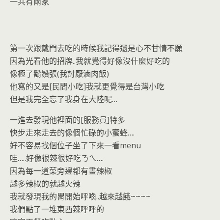
o
n
一共有兩家
k
dl
y
第一次跟戴門去吃的時候我記得還是心不甘情不願
因為光看他的招牌..我就覺得好像沒什麼好吃的
像極了鬍鬚張(我討厭滷肉飯)
他寫的又是[民間小吃]我就更覺得是台灣小吃
但是我完全忘了我身在大陸呢…
一進去發現他裡面的[服務員]特多
快步走來走去的像個忙碌的小蜜蜂….
好不容易找個位子坐了下來一看menu
哇…..好像很辣很好吃ㄋㄟ….
因為每一道菜旁邊都有畫辣椒
越多辣椒的就越火辣
我就發現我的胃開始呼喚..越來越餓~~~~
我們點了一堆東西辣呼呼的