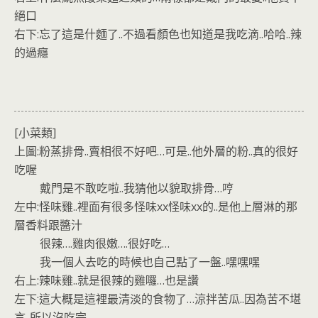
絕口
右下:忘了這是什麵了..不過看顏色也知道是我吃滴..哈哈..辣
的過癮
[小菜類]
上圖:粉蒸排骨..賣相很不好吧…可是..他外層的粉..真的很好
吃喔
戴門是不敢吃啦..我猜他以貌取排骨…哼
左中:怪味雞..裡面有很多怪味xx怪味xx的..是他上層淋的那
層香料跟醬汁
很辣….雞肉很嫩….很好吃…
我一個人去吃的時候也自己點了一盤..嘿嘿嘿
右上:辣味雞..就是很辣的雞囉…也是讚
左下:這大概是這裡最清淡的食物了…涼拌苦瓜..因為苦不堪
言..所以沒吃完