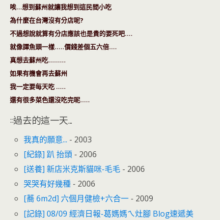
唉…想到蘇州就讓我想到這民間小吃
為什麼在台灣沒有分店呢?
不過想說就算有分店應該也是貴的要死吧….
就像譚魚頭一樣…..價錢差個五六倍….
真想去蘇州吃………
如果有機會再去蘇州
我一定要每天吃 …..
還有很多菜色還沒吃完呢…..
::過去的這一天...
我真的願意...
- 2003
[紀錄] 趴 抬頭
- 2006
[送養] 新店米克斯貓咪-毛毛
- 2006
哭哭有好幾種
- 2006
[蕎 6m2d] 六個月健檢+六合一
- 2009
[記錄] 08/09 經濟日報-葛媽媽ㄟ灶腳 Blog速遞美