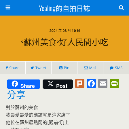
Yealing的自拍日誌
2004 年 08 月 10 日
<蘇州美食>好人民間小吃
Share
Tweet
Pin
Mail
SMS
Pl
F
E
Pr
Share
Post
u
ac
m
in
分享
rk
e
ai
tF
對於蘇州的美食
b
l
ri
我最愛最愛的應該就是這家店了
o
e
他位在蘇州最熱鬧的[觀前街]上