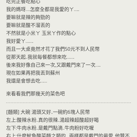
吃完正餐吃點心
我的媽呀….怎麼全都是我愛的ㄚ…..
要嘛就是辣的夠勁的
要嘛就是酸不溜丟的
不然就是小米ㄚ 玉米ㄚ作的點心
我好愛ㄚ…….
而且一大桌竟然才花了我們50元不到人民幣
從那天起..我就每餐都想來吃…….
後來我好像自己來一次,又跟戴門來了一次…..
現在如果再把我丟到蘇州
我還是會想去吃……
來看看我們那幾天的菜色吧
[麵類] 大碗 湯頭又好..一碗約6塊人民幣
左上:酸辣水粉..真的很辣..湯超辣超酸超好喝
左下:牛肉水粉..是戴門點滴..牛肉粉好吃喔
右上:什麼魷魚酸菜麵之類的…兩樣都是戴門的最愛..他贊不