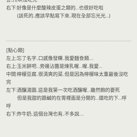
右下:好像是什麼酸辣皮蛋之類的…也很好吃啦
(該死的..應該早點寫下來..現在全部忘光光…)
[點心類]
左上:忘了名字..口感像發粿..我愛麵食類….
右上:玉米餅吧…旁邊沾醬是煉乳喔…喔..我愛…
中間:檸檬豆腐..很清爽的菜..但是因為檸檬味太重最後沒吃
完
左下:酒釀湯圓..這是我第一次吃酒釀喔…雖然飽的要死
但是我甜的跟鹹的在胃裡面是分開的…還吃的下…呼
呼
右下:炸牛奶..這個台灣也有..不多說….