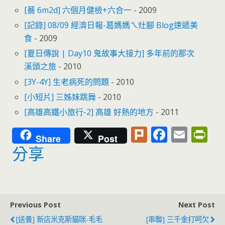
[蕎 6m2d] 六個月健檢+六合一
- 2009
[記錄] 08/09 經濟日報-葛媽媽ㄟ灶腳 Blog速遞美
食
- 2009
[夏日傳說 | Day10 鬼故事大接力] 多年前的那次
溪頭之旅
- 2010
[3Y-4Y] 生老病死的問題
- 2010
[小短片] 三姊妹跳舞
- 2010
[高雄高鐵小旅行-2] 高雄 好熱的地方
- 2011
Pl
F
E
Pr
Share
Post
u
ac
m
in
分享
rk
e
ai
tF
b
l
ri
o
e
Previous Post
Next Post
o
n
[送養] 新店米克斯貓咪-毛毛
[串聯] 三千金打呵欠