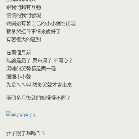
o
n
跟我們越有互動
k
dl
慢慢的我們發現
y
她開始有著自己的小小個性出現
就拿哭這件事情來說好了
有著很大的區別
在兩個月前
無論是餓了 尿布濕了 不開心了
潔咪的哭聲都是同一種
細細小小聲
先是ㄟㄟ叫 然後哭聲才會出來
兩個多月後就開始慢慢不同了
肚子餓了想喝ㄋㄟ