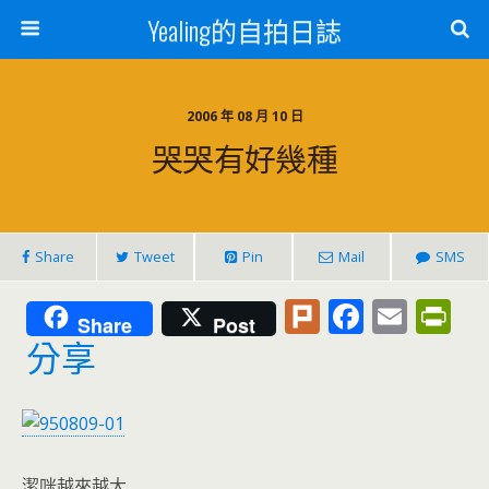
Yealing的自拍日誌
2006 年 08 月 10 日
哭哭有好幾種
Share
Tweet
Pin
Mail
SMS
Pl
F
E
Pr
Share
Post
u
ac
m
in
分享
rk
e
ai
tF
b
l
ri
o
e
潔咪越來越大