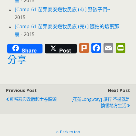
會
- 2015
[Camp-61 苗栗泰安遊牧民族 (4) ] 野孩子們~
-
2015
[Camp-61 苗栗泰安遊牧民族 (完) ] 隨拍的這裏那
裏
- 2015
Pl
F
E
Pr
Share
Post
u
ac
m
in
分享
rk
e
ai
tF
b
l
ri
o
e
Previous Post
Next Post
o
n
雞蛋糕與改版起士卷饅頭
[花蓮LongStay] 旅行 不過就是
k
dl
換個地方生活
y
Back to top