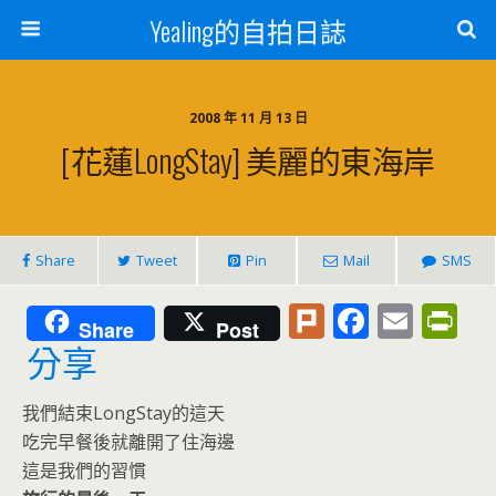
Yealing的自拍日誌
2008 年 11 月 13 日
[花蓮LongStay] 美麗的東海岸
Share
Tweet
Pin
Mail
SMS
Pl
F
E
Pr
Share
Post
u
ac
m
in
分享
rk
e
ai
tF
我們結束LongStay的這天
b
l
ri
吃完早餐後就離開了住海邊
o
e
這是我們的習慣