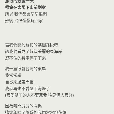
o
n
旅行的最後一天
k
dl
都會在太陽下山前到家
所以 我們都會早早離開
y
然後 沿途慢慢玩回家
當我們開到蘇花的某個路段時
讓我們看見了超級美麗的東海岸
忍不住的將車停了下來
我一直很愛台灣的東岸
我常常說
自從來過東岸後
我就再也不愛墾丁海邊了
(喜愛墾丁的人不要罵我 這是個人喜好)
因為戴門爺爺的關係
這幾年除了旅遊外我們常常跑花蓮