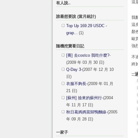
這是
有人說..
誰最想要說 (當月統計)
我
這
Top Up 169.29 USDC -
顏
grap...
(1)
歐
強
隨機挖寶看日記
[蕎] 去costco 我吃什麼?
-
不
(2009 年 03 月 30 日)
終
Q-Day 3
-(2007 年 12 月 10
::
日)
衣服不夠長
-(2009 年 01 月
21 日)
[蘇州] 撿來的蘇州行
-(2004
年 11 月 17 日)
秋日葛媽媽當歸鴨麵線
-(2005
年 09 月 28 日)
一家子