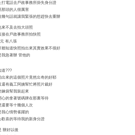
上打電話去戶政事務所掛失身分證
話那頭的人很厲害
說幾句話就讓我緊張的想趕快去重辦
也來不及去拍大頭照
直接在戶政事務所拍快照
0元 有八張
家都知道快照拍出來其實效果不很好
是我急著辦 管他的
道???
拍出來的這個照片竟然出奇的好耶
且還有義工阿姨幫忙將照片裁好
夾鍊袋幫我裝起來
開心的拿著號碼牌在那裏等待
然還要等十幾個人次
是我心情勢雀躍的
心歡喜的等待我的新身分證
是 辦好以後