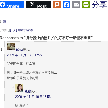
Plurk
Facebook
Email
Print
分享
Share
Post
籤:
噗
 則迴響
[一人] 葛蘿有感而發
2 Responses to “身分證上的照片拍的好不好一點也不重要”
Nica
表示:
2009 年 11 月 13 日17:27
我們同年耶…好幸運…
啊，身份證上照片是真的不重要啦…
那個印子還從人中劃過…
葛蘿
表示:
2009 年 11 月 19 日18:53
哈 真的ㄚ