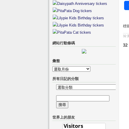
標
32
網站行動條碼
3
彙整
彙
整
所有日記的分類
所
有
搜
日
尋
記
關
的
世界上的朋友
鍵
分
字:
類