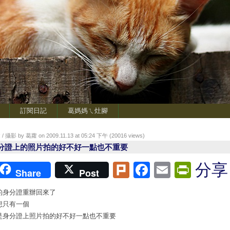
訂閱日記
葛媽媽ㄟ灶腳
/ 攝影 by 葛蘿 on 2009.11.13 at 05:24 下午 (
20016
views)
分證上的照片拍的好不好一點也不重要
Plurk
Facebook
Email
Print
分享
Share
Post
的身分證重辦回來了
想只有一個
是身分證上照片拍的好不好一點也不重要