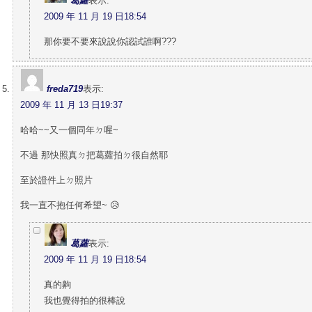
葛蘿
表示:
2009 年 11 月 19 日18:54
那你要不要來說說你認試誰啊???
freda719
表示:
2009 年 11 月 13 日19:37
哈哈~~又一個同年ㄉ喔~
不過 那快照真ㄉ把葛蘿拍ㄉ很自然耶
至於證件上ㄉ照片
我一直不抱任何希望~ 😥
葛蘿
表示:
2009 年 11 月 19 日18:54
真的齁
我也覺得拍的很棒說