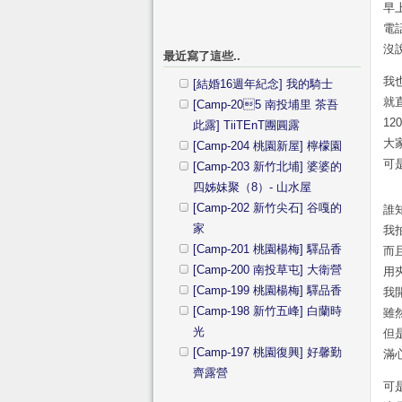
早
電
沒
最近寫了這些..
我
[結婚16週年紀念] 我的騎士
就
[Camp-205 南投埔里 茶吾
12
此露] TiiTEnT團圓露
大
[Camp-204 桃園新屋] 檸檬園
可
[Camp-203 新竹北埔] 婆婆的
四姊妹聚（8）- 山水屋
[Camp-202 新竹尖石] 谷嘎的
誰知
家
我
[Camp-201 桃園楊梅] 驛品香
而
[Camp-200 南投草屯] 大衛營
用
[Camp-199 桃園楊梅] 驛品香
我
[Camp-198 新竹五峰] 白蘭時
雖
光
但
[Camp-197 桃園復興] 好馨勤
滿
齊露營
可