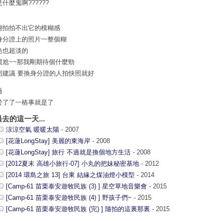
什麼鬼啊??????
翻拍拍不出它的模糊感
身分證上的照片一整個糊
色也超淡的
買尬~~那我剛期待個什麼勁
烈建議 要換身分證的人拍快照就好
過
於了了一樁事就是了
過去的這一天...
涼涼空氣 暖暖太陽
- 2007
[花蓮LongStay] 美麗的東海岸
- 2008
[花蓮LongStay] 旅行 不過就是換個地方生活
- 2008
[2012夏末 高雄小旅行-07] 小丸的把妹秘密基地
- 2012
[2014 環島之旅 13] 台東 結緣之煤油燈小模型
- 2014
[Camp-61 苗栗泰安遊牧民族 (3) ] 星空草地音樂會
- 2015
[Camp-61 苗栗泰安遊牧民族 (4) ] 野孩子們~
- 2015
[Camp-61 苗栗泰安遊牧民族 (完) ] 隨拍的這裏那裏
- 2015