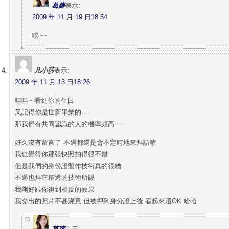
葛蘿
表示:
2009 年 11 月 19 日18:54
噗~~
凡小莎
表示:
2009 年 11 月 13 日18:26
哇哇~ 看到你的生日
又記得你是世新畢業的….
那我們有共同認識的人的機率頗高…..
好久沒有留言了 不過都還是會不定時地來拜訪唷
我也覺得你那張快照拍得很不錯
但是我們的身份證製作技術真的很糟
不過也拜它糟透的技術所賜
我剛好跟你得到相反的效果
我交出的照片不甚滿意 但被押到身分證上後 看起來還OK 哈哈