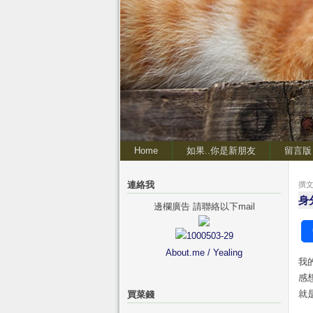
Home
如果..你是新朋友
留言版
連絡我
撰文 
身
邊欄廣告 請聯絡以下mail
About.me / Yealing
我
感
就
買菜錢