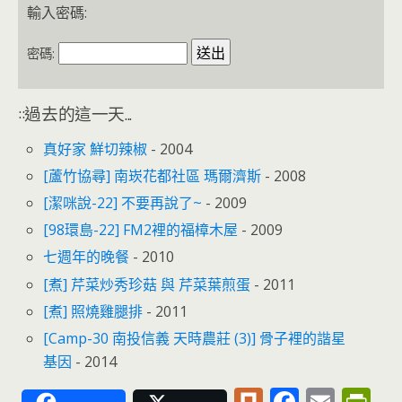
o
e
輸入密碼:
o
n
k
dl
密碼:
y
::過去的這一天...
真好家 鮮切辣椒
- 2004
[蘆竹協尋] 南崁花都社區 瑪爾濟斯
- 2008
[潔咪說-22] 不要再說了~
- 2009
[98環島-22] FM2裡的福樟木屋
- 2009
七週年的晚餐
- 2010
[煮] 芹菜炒秀珍菇 與 芹菜葉煎蛋
- 2011
[煮] 照燒雞腿排
- 2011
[Camp-30 南投信義 天時農莊 (3)] 骨子裡的諧星
基因
- 2014
Pl
F
E
Pr