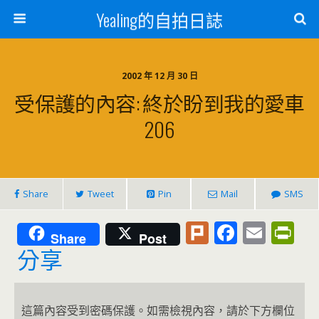
Yealing的自拍日誌
2002 年 12 月 30 日
受保護的內容: 終於盼到我的愛車
206
Share
Tweet
Pin
Mail
SMS
Pl
F
E
Pr
Share
Post
u
ac
m
in
分享
rk
e
ai
tF
b
l
ri
這篇內容受到密碼保護。如需檢視內容，請於下方欄位