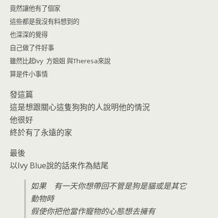
竟然讓他有了個家
這些都是我沒有料想到的
也深深的覺得
自己做了件好事
雖然比起Ivy 方姐姐 與Theresa來說
算是件小事情
發這篇
這是想跟關心這隻狗狗的人說明他的情況
他很好
終於有了永遠的家
最後
以Ivy Blue說的話來作為結尾
如果 有一天你想帶回不管是狗是貓或是其它
動物時
假使你把他當作寵物的心態想去擁有