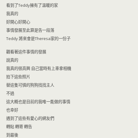
o
n
看到了Teddy擁有了溫暖的家
k
dl
我真的
y
好開心好開心
事情發展至此算是告一段落
Teddy 將來會是Theresa家的一份子
觀看著這件事情的發展
說真的
我真的很高興 自己當時有上車拿相機
拍下這些照片
替這隻可憐的狗狗找找主人
不過
這大概也是目前的我唯一能做的事情
也幸好
遇到了這些有愛心的網友們
轉貼 轉寄 轉告
到最後