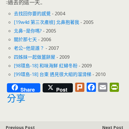
::過去的這一天...
去找回你要的感覺
- 2004
[19w4d 第三次產檢] 北鼻抱著我
- 2005
北鼻~是你嗎?
- 2005
關於那七天
- 2006
老公~他是誰？
- 2007
四姊妹一起做薑餅屋
- 2009
[98環島-18] 和味海鮮 紅蟳冬粉
- 2009
[99環島-18] 台東 遇見很大組的溜滑梯
- 2010
Pl
F
E
Pr
Share
Post
u
ac
m
in
分享
rk
e
ai
tF
b
l
ri
o
e
Previous Post
Next Post