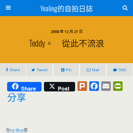
Yealing的自拍日誌
2008 年 12 月 21 日
Teddy。 從此不流浪
Share
Tweet
Pin
Mail
SMS
Pl
F
E
Pr
Share
Post
u
ac
m
in
分享
rk
e
ai
tF
b
l
ri
o
e
在
Ivy Blue
那