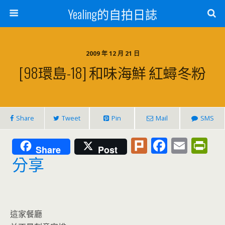
Yealing的自拍日誌
2009 年 12 月 21 日
[98環島-18] 和味海鮮 紅蟳冬粉
Share
Tweet
Pin
Mail
SMS
Pl
F
E
Pr
Share
Post
u
ac
m
in
分享
rk
e
ai
tF
b
l
ri
o
e
這家餐廳