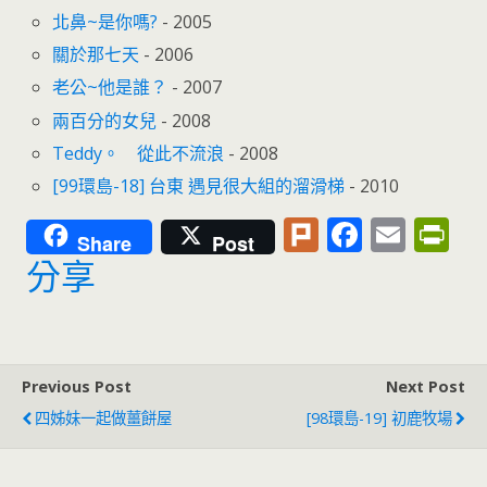
北鼻~是你嗎?
- 2005
關於那七天
- 2006
老公~他是誰？
- 2007
兩百分的女兒
- 2008
Teddy。 從此不流浪
- 2008
[99環島-18] 台東 遇見很大組的溜滑梯
- 2010
Pl
F
E
Pr
Share
Post
u
ac
m
in
分享
rk
e
ai
tF
b
l
ri
o
e
Previous Post
Next Post
o
n
四姊妹一起做薑餅屋
[98環島-19] 初鹿牧場
k
dl
y