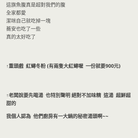
這旗魚腹真是超對我們的腹
全家都愛
潔咪自己就吃掉一塊
蕎安也吃了一些
真的太好吃了
↑重頭戲 紅蟳冬粉 (有兩隻大紅蟳喔 一份就要900元)
↑老闆說要先喝湯 也特別聲明 絕對不加味精 這湯 超鮮超
甜的
我個人認為 他們廚房有一大鍋的秘密湯頭啊~~