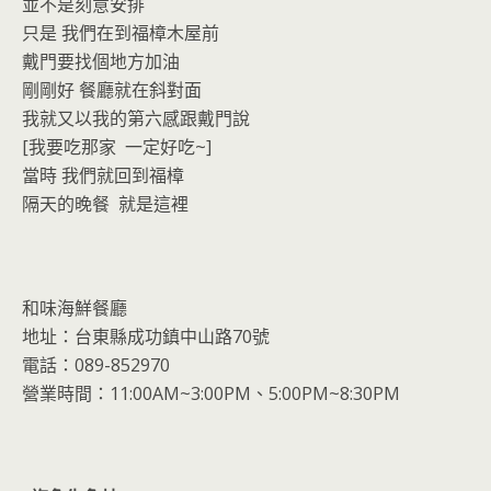
o
n
並不是刻意安排
k
dl
只是 我們在到福樟木屋前
y
戴門要找個地方加油
剛剛好 餐廳就在斜對面
我就又以我的第六感跟戴門說
[我要吃那家 一定好吃~]
當時 我們就回到福樟
隔天的晚餐 就是這裡
和味海鮮餐廳
地址：台東縣成功鎮中山路70號
電話：089-852970
營業時間：11:00AM~3:00PM、5:00PM~8:30PM