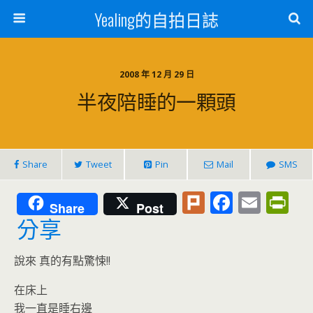
Yealing的自拍日誌
2008 年 12 月 29 日
半夜陪睡的一顆頭
Share
Tweet
Pin
Mail
SMS
Pl
F
E
Pr
Share
Post
u
ac
m
in
分享
rk
e
ai
tF
說來 真的有點驚悚!!
b
l
ri
o
e
在床上
我一直是睡右邊