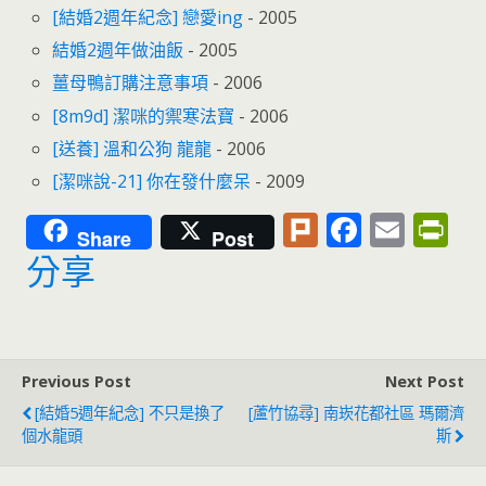
[結婚2週年紀念] 戀愛ing
- 2005
結婚2週年做油飯
- 2005
薑母鴨訂購注意事項
- 2006
[8m9d] 潔咪的禦寒法寶
- 2006
[送養] 溫和公狗 龍龍
- 2006
[潔咪說-21] 你在發什麼呆
- 2009
Pl
F
E
Pr
Share
Post
u
ac
m
in
分享
rk
e
ai
tF
b
l
ri
o
e
Previous Post
Next Post
o
n
[結婚5週年紀念] 不只是換了
[蘆竹協尋] 南崁花都社區 瑪爾濟
k
dl
個水龍頭
斯
y