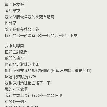
o
n
戴門睡左邊
k
dl
睡到半夜
y
我忽然間覺得我的枕頭有點沉
也就是
除了我躺在枕頭上外
枕頭的另一頭還有另外一股的力量壓了下來
我眼睛睜開
正好面對戴門
戴門的後方
也正好是潔咪的小床
他們倆都在我的視線範圍內(照道理來說不會是他們)
難道 我的感覺錯誤
我稍微用頭往後面搖了一下
我的老天爺啊
我的枕頭上真的有另外一顆頭在那
有另外一個人