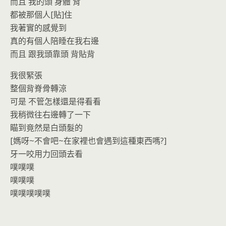
而且 我的頭 身體 背
都被那個人[貼]住
我著實的感覺到
真的有個人陪睡在我右邊
而且 跟我頭靠頭 背貼背
我很緊張
整個背脊骨轉涼
可是 不管怎樣還是得看看
我稍微往右邊轉了一下
瞄到竟然是白頭髮的
[媽呀~不會吧~在家裡也會遇到這種東西嗎?]
牙一咬用力回頭去看
噗噗噗
噗噗噗
噗噗噗噗噗