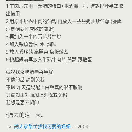
1.牛肉片先用一顆蛋的蛋白+米酒抓一抓 進鍋裡炒半熟取
出備用
2.用原本炒過牛肉的油鍋 再放入一些些奶油炒洋蔥 (據說
這是絕對性成敗的關鍵)
3.再加入一半的青蒜片拌炒
4.加入柴魚醬油 水 調味
5.放入秀珍菇 高麗菜 魚板燉煮
6.快起鍋前再放入半熟牛肉片 茼蒿 跟雞蛋
就說我沒吃過壽喜燒囉
不像的話 請別笑我
不過 昨天這鍋配上白飯真的很不賴啊
其實如果裡面加上麵條或冬粉
我想是更不賴的
::過去的這一天...
請大家幫忙找找可愛的妞妞...
- 2004