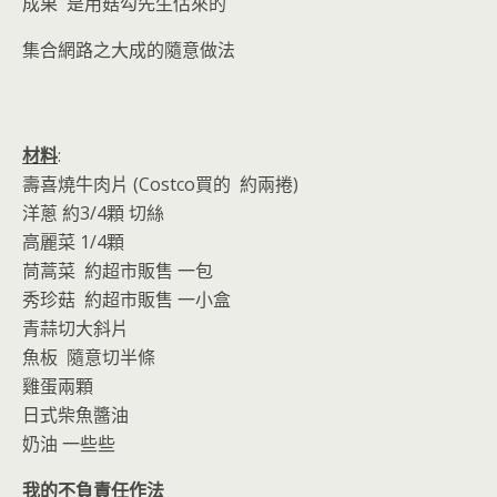
o
n
成果 是用菇勾先生估來的
k
dl
集合網路之大成的隨意做法
y
材料
:
壽喜燒牛肉片 (Costco買的 約兩捲)
洋蔥 約3/4顆 切絲
高麗菜 1/4顆
茼蒿菜 約超市販售 一包
秀珍菇 約超市販售 一小盒
青蒜切大斜片
魚板 隨意切半條
雞蛋兩顆
日式柴魚醬油
奶油 一些些
我的不負責任作法