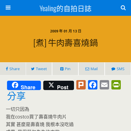
Yealing的自拍日誌
2009 年 01 月 13 日
[煮] 牛肉壽喜燒鍋
Share
Tweet
Pin
Mail
SMS
Pl
F
E
Pr
Share
Post
u
ac
m
in
分享
rk
e
ai
tF
一切只因為
b
l
ri
我在costco買了壽喜燒牛肉片
o
e
其實 甚麼是壽喜燒 我根本沒吃過