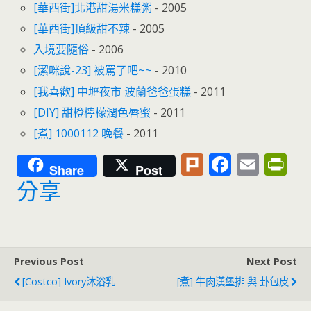
[華西街]北港甜湯米糕粥
- 2005
[華西街]頂級甜不辣
- 2005
入境要隨俗
- 2006
[潔咪說-23] 被罵了吧~~
- 2010
[我喜歡] 中壢夜市 波蘭爸爸蛋糕
- 2011
[DIY] 甜橙檸檬潤色唇蜜
- 2011
[煮] 1000112 晚餐
- 2011
Pl
F
E
Pr
Share
Post
u
ac
m
in
分享
rk
e
ai
tF
b
l
ri
o
e
Previous Post
Next Post
o
n
[Costco] Ivory沐浴乳
[煮] 牛肉漢堡排 與 卦包皮
k
dl