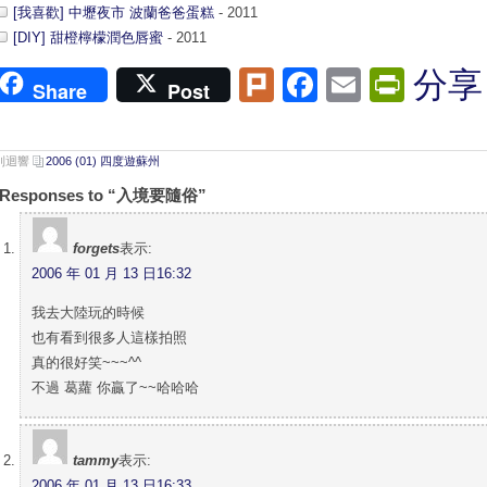
[我喜歡] 中壢夜市 波蘭爸爸蛋糕
- 2011
[DIY] 甜橙檸檬潤色唇蜜
- 2011
Plurk
Facebook
Email
Print
分享
Share
Post
 則迴響
2006 (01) 四度遊蘇州
 Responses to “入境要隨俗”
forgets
表示:
2006 年 01 月 13 日16:32
我去大陸玩的時候
也有看到很多人這樣拍照
真的很好笑~~~^^
不過 葛蘿 你贏了~~哈哈哈
tammy
表示:
2006 年 01 月 13 日16:33