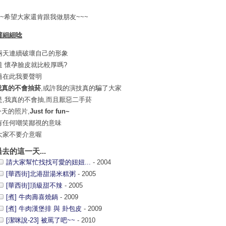
~~希望大家還肯跟我做朋友~~~
蘿細細唸
兩天連續破壞自己的形象
道 懷孕臉皮就比較厚嗎?
過在此我要聲明
我真的不會抽菸
,或許我的演技真的騙了大家
是,我真的不會抽,而且厭惡二手菸
今天的照片,
Just for fun~
有任何嘲笑鄙視的意味
大家不要介意喔
過去的這一天...
請大家幫忙找找可愛的妞妞...
- 2004
[華西街]北港甜湯米糕粥
- 2005
[華西街]頂級甜不辣
- 2005
[煮] 牛肉壽喜燒鍋
- 2009
[煮] 牛肉漢堡排 與 卦包皮
- 2009
[潔咪說-23] 被罵了吧~~
- 2010