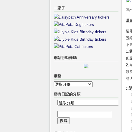
一家子
嗚
葛
這
難
不
1
.
網站行動條碼
但
2.
沒
彙整
請
彙
::
整
所有日記的分類
所
有
搜
日
尋
記
關
的