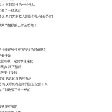
加上 來到這裡的一些景點
的做了一些應證
發現 真的大多數人拍照都是有[姿勢]的
跟戴門拍照的正常姿勢如下
記得轉寄郵件裡面誇張的部份嗎?
本要件是
數位相機一定要拿遠遠的
蹲馬步 讓下盤穩
屁股要往後翹
發誓 我真的真的有看到
是 每次看到都顧著討論忘記拍下來
有拍到幾張正常一點的
張雙腳有張開