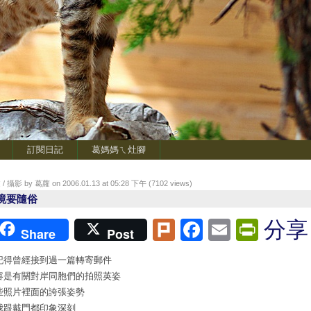
訂閱日記
葛媽媽ㄟ灶腳
/ 攝影 by 葛蘿 on 2006.01.13 at 05:28 下午 (
7102
views)
境要隨俗
Plurk
Facebook
Email
Print
分享
Share
Post
記得曾經接到過一篇轉寄郵件
容是有關對岸同胞們的拍照英姿
些照片裡面的誇張姿勢
我跟戴門都印象深刻