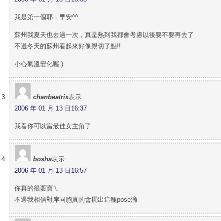
我是第一個耶，早安^^
蘇州我夏天也去過一次，真是熱到我都會考慮以後要不要再去了
不過冬天的蘇州看起來好像親切了點!!
小心氣溫變化喔:)
chanbeatrix
表示:
2006 年 01 月 13 日16:37
我看你可以當最佳女主角了
bosha
表示:
2006 年 01 月 13 日16:57
你真的很耍寶ㄟ
不過我相信對岸同胞真的會擺出這種pose滴