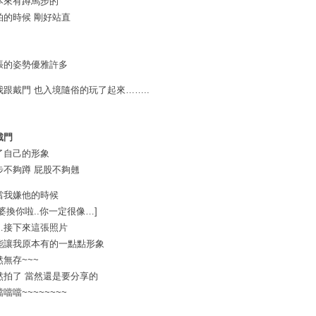
本來有蹲馬步的
拍的時候 剛好站直
張的姿勢優雅許多
我跟戴門 也入境隨俗的玩了起來……..
戴門
了自己的形象
步不夠蹲 屁股不夠翹
當我嫌他的時候
老婆換你啦..你一定很像…]
…接下來這張照片
能讓我原本有的一點點形象
然無存~~~
然拍了 當然還是要分享的
噹噹~~~~~~~~