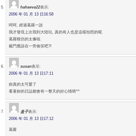
hahaeva22
表示:
2006 年 01 月 13 日16:58
呵呵, 經過葛羅一說
我才發現上次我到大陸玩, 真的有人也是這樣拍照的呢.
葛羅模仿的太像啦.
戴門應該在一旁偷笑吧?!
susan
表示:
2006 年 01 月 13 日17:11
妳真的太可愛了
看著妳的日誌都會有一整天的好心情唷^^
盒子
表示:
2006 年 01 月 13 日17:12
葛蘿