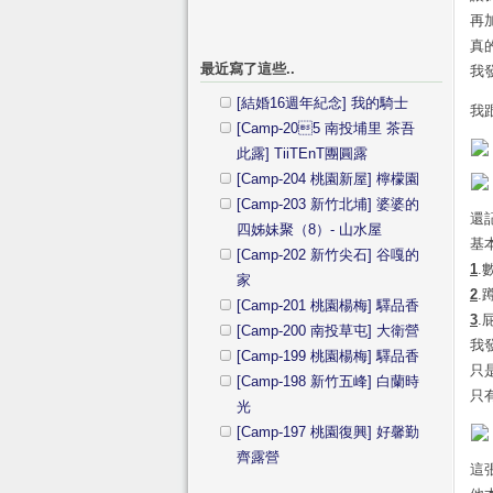
再
真
最近寫了這些..
我
[結婚16週年紀念] 我的騎士
我
[Camp-205 南投埔里 茶吾
此露] TiiTEnT團圓露
[Camp-204 桃園新屋] 檸檬園
[Camp-203 新竹北埔] 婆婆的
還
四姊妹聚（8）- 山水屋
基
[Camp-202 新竹尖石] 谷嘎的
1
.
家
2
.
[Camp-201 桃園楊梅] 驛品香
3
.
[Camp-200 南投草屯] 大衛營
我
[Camp-199 桃園楊梅] 驛品香
只
[Camp-198 新竹五峰] 白蘭時
只
光
[Camp-197 桃園復興] 好馨勤
齊露營
這