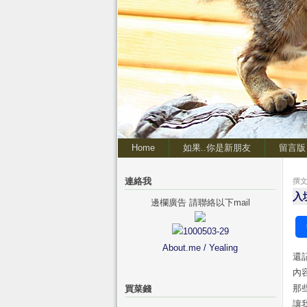
Home
如果..你是新朋友
留言版
連絡我
撰文 
入
邊欄廣告 請聯絡以下mail
About.me / Yealing
還
內
那
買菜錢
讓