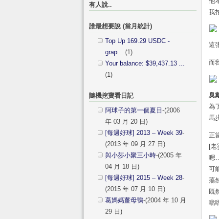
他
有人說..
我
誰最想要說 (當月統計)
Top Up 169.29 USDC -
這
grap...
(1)
而
Your balance: $39,437.13 ...
(1)
臭
隨機挖寶看日記
為
阿球子的第一個夏日
-(2006
馬
年 03 月 20 日)
[每週好球] 2013 – Week 39
-
正
(2013 年 09 月 27 日)
[
與小莎小聚三小時
-(2005 年
嗯
04 月 18 日)
可
[每週好球] 2015 – Week 28
-
蕩
(2015 年 07 月 10 日)
既
葛媽媽薑母鴨
-(2004 年 10 月
噹噹
29 日)