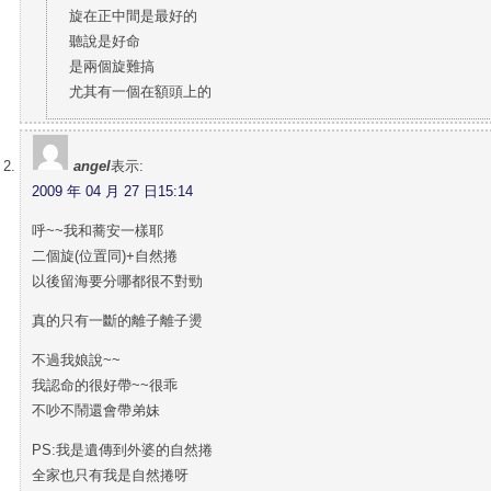
旋在正中間是最好的
聽說是好命
是兩個旋難搞
尤其有一個在額頭上的
angel
表示:
2009 年 04 月 27 日15:14
呼~~我和蕎安一樣耶
二個旋(位置同)+自然捲
以後留海要分哪都很不對勁
真的只有一斷的離子離子燙
不過我娘說~~
我認命的很好帶~~很乖
不吵不鬧還會帶弟妹
PS:我是遺傳到外婆的自然捲
全家也只有我是自然捲呀