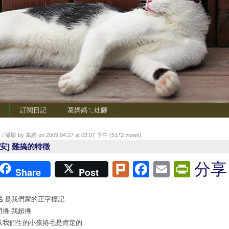
訂閱日記
葛媽媽ㄟ灶腳
/ 攝影 by 葛蘿 on 2009.04.27 at 03:07 下午 (
5172
views)
蕎安] 難搞的特徵
Plurk
Facebook
Email
Print
分享
Share
Post
毛
是我們家的正字標記
門捲 我超捲
以我們生的小孩捲毛是肯定的