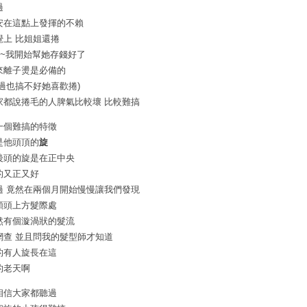
過
安在這點上發揮的不賴
覺上 比姐姐還捲
~~我開始幫她存錢好了
來離子燙是必備的
不過也搞不好她喜歡捲)
家都說捲毛的人脾氣比較壞 比較難搞
一個難搞的特徵
是他頭頂的
旋
後頭的旋是在正中央
的又正又好
過 竟然在兩個月開始慢慢讓我們發現
額頭上方髮際處
然有個漩渦狀的髮流
網查 並且問我的髮型師才知道
的有人旋長在這
的老天啊
相信大家都聽過