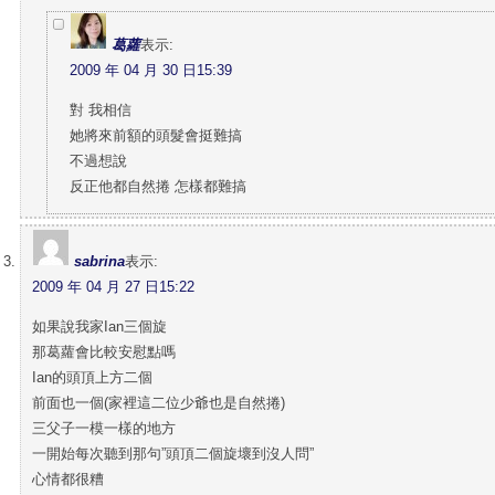
葛蘿
表示:
2009 年 04 月 30 日15:39
對 我相信
她將來前額的頭髮會挺難搞
不過想說
反正他都自然捲 怎樣都難搞
sabrina
表示:
2009 年 04 月 27 日15:22
如果說我家Ian三個旋
那葛蘿會比較安慰點嗎
Ian的頭頂上方二個
前面也一個(家裡這二位少爺也是自然捲)
三父子一模一樣的地方
一開始每次聽到那句”頭頂二個旋壞到沒人問”
心情都很糟