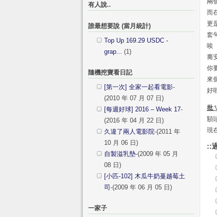
兩
有人說..
而
更
誰最想要說 (當月統計)
套
Top Up 169.29 USDC -
唉
grap...
(1)
蕎
你
隨機挖寶看日記
來
[第一次] 全家一起看電影
-
好
(2010 年 07 月 07 日)
批
[每週好球] 2016 – Week 17
-
額
(2016 年 04 月 22 日)
現
久違了兩人電影院
-(2011 年
10 月 06 日)
::
自製溢乳墊
-(2009 年 05 月
08 日)
[小匹-102] 木瓜牛奶蔓越莓土
司
-(2009 年 06 月 05 日)
一家子