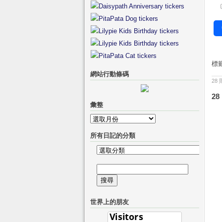
標
網站行動條碼
28
28
彙整
彙
整
所有日記的分類
所
有
搜
日
尋
記
關
的
世界上的朋友
鍵
分
字:
類