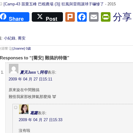
[Camp-43 苗栗五峰 巴棍農場 (3)] 狂風與雷雨讓球子嚇慘了
- 2015
Plurk
Facebook
Email
Print
分享
Share
Post
籤:
小紀錄
,
蕎安
 則迴響
[Joanne] 0歲
 Responses to “[蕎安] 難搞的特徵”
夏天Jassㄟ阿母
表示:
2009 年 04 月 27 日15:11
原來旋在中間難搞
難怪我家那枚脾氣那麼拗 👿
葛蘿
表示:
2009 年 04 月 27 日15:33
沒有啦