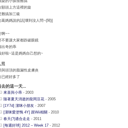
個旋的小孩很難搞
在額頭上方這裡的旋
是難搞加三級
句葛媽媽說的話[壞到沒人問~(閩)]
安啊~~
要不要讓大家都跌破眼鏡
個出奇的乖
啦好啦~這是媽媽自己想的~
ㄟ司
頭與頭頂的脂漏性皮膚炎
在已經好多了
過去的這一天...
來喜與小乖
- 2003
隨著夏天消逝的龍岡豆花
- 2005
[1Y7d] 潔咪小朋友
- 2007
[潔咪愛塗鴨 4Y] 跟Wii相關
- 2010
春天(?)適合走走
- 2011
[每週好球] 2012 – Week 17
- 2012