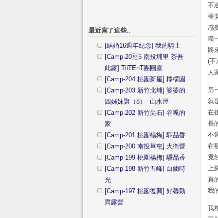
不
蕎
感
最近寫了這些..
噗
[結婚16週年紀念] 我的騎士
將
[Camp-205 南投埔里 茶吾
(
此露] TiiTEnT團圓露
人
[Camp-204 桃園新屋] 檸檬園
另
[Camp-203 新竹北埔] 婆婆的
就
四姊妹聚（8）- 山水屋
在
[Camp-202 新竹尖石] 谷嘎的
長
家
不
[Camp-201 桃園楊梅] 驛品香
在
[Camp-200 南投草屯] 大衛營
竟
[Camp-199 桃園楊梅] 驛品香
上
[Camp-198 新竹五峰] 白蘭時
真
光
我
[Camp-197 桃園復興] 好馨勤
齊露營
我