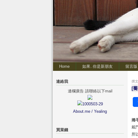
Home
如果..你是新朋友
留言版
連絡我
撰文 
[
邊欄廣告 請聯絡以下mail
About.me / Yealing
捲
戴
買菜錢
所