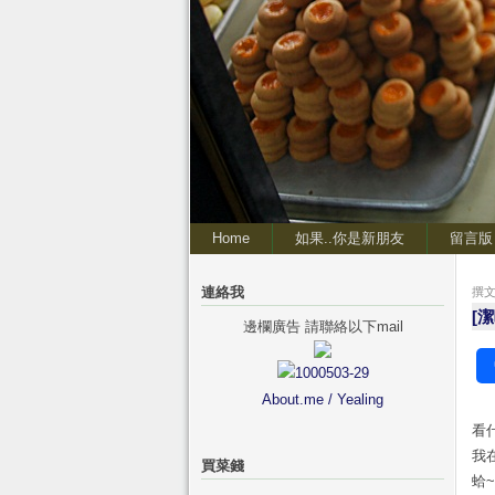
Home
如果..你是新朋友
留言版
連絡我
撰文 
[
邊欄廣告 請聯絡以下mail
About.me / Yealing
看
我
買菜錢
蛤~