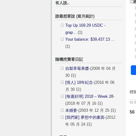
::
有人說..
誰最想要說 (當月統計)
Top Up 169.29 USDC -
grap...
(1)
Your balance: $39,437.13 ...
(1)
隨機挖寶看日記
自製草莓果醬
-(2008 年 04 月
30 日)
[情人] 18年紀念
-(2016 年 06
月 30 日)
標
[每週好球] 2018 – Week 28
-
56
(2018 年 07 月 16 日)
未婚妻
-(2003 年 12 月 25 日)
56
[我們家] 夢想中的畫面
-(2012
年 05 月 24 日)