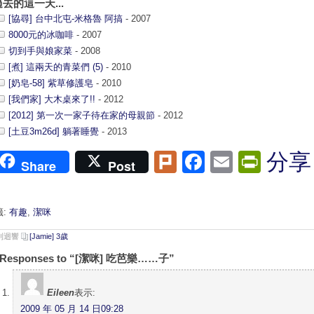
過去的這一天...
[協尋] 台中北屯-米格魯 阿搞
- 2007
8000元的冰咖啡
- 2007
切到手與娘家菜
- 2008
[煮] 這兩天的青菜們 (5)
- 2010
[奶皂-58] 紫草修護皂
- 2010
[我們家] 大木桌來了!!
- 2012
[2012] 第一次一家子待在家的母親節
- 2012
[土豆3m26d] 躺著睡覺
- 2013
Plurk
Facebook
Email
Print
分享
Share
Post
籤:
有趣
,
潔咪
 則迴響
[Jamie] 3歲
 Responses to “[潔咪] 吃芭樂……子”
Eileen
表示:
2009 年 05 月 14 日09:28