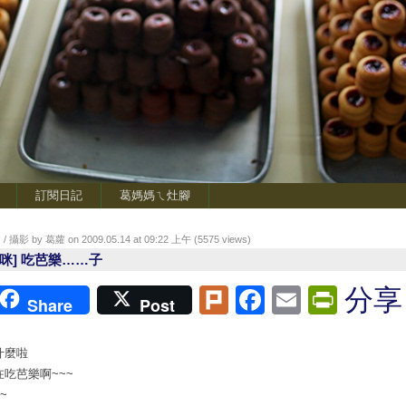
訂閱日記
葛媽媽ㄟ灶腳
/ 攝影 by 葛蘿 on 2009.05.14 at 09:22 上午 (
5575
views)
潔咪] 吃芭樂……子
Plurk
Facebook
Email
Print
分享
Share
Post
什麼啦
在吃芭樂啊~~~
~