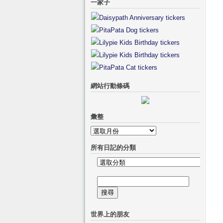
一家子
網站行動條碼
彙整
彙
整
所有日記的分類
所
有
搜
日
尋
記
關
的
世界上的朋友
鍵
分