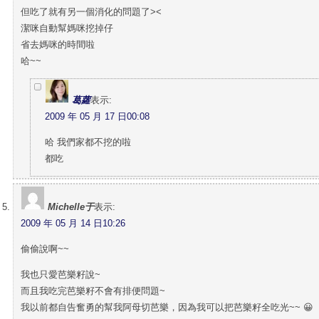
但吃了就有另一個消化的問題了><
潔咪自動幫媽咪挖掉仔
省去媽咪的時間啦
哈~~
葛蘿
表示:
2009 年 05 月 17 日00:08
哈 我們家都不挖的啦
都吃
Michelle于
表示:
2009 年 05 月 14 日10:26
偷偷說啊~~
我也只愛芭樂籽說~
而且我吃完芭樂籽不會有排便問題~
我以前都自告奮勇的幫我阿母切芭樂，因為我可以把芭樂籽全吃光~~ 😀