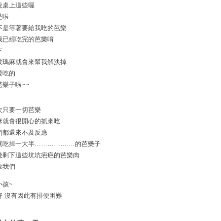
說桌上這些喔
是啦
不是等著要給我吃的芭樂
我已經吃完的芭樂唷
下
拔瑪麻就會來幫我解決掉
愛吃的
芭樂子啦~~
次只要一切芭樂
咪就會很開心的抓來吃
們都還來不及反應
就吃掉一大半……………….的芭樂子
後剩下這些坑坑疤疤的芭樂肉
敬我們
小孩~
好 沒有因此有排便困難