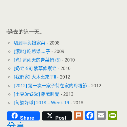
::過去的這一天...
切到手與娘家菜
- 2008
[潔咪] 吃芭樂......子
- 2009
[煮] 這兩天的青菜們 (5)
- 2010
[奶皂-58] 紫草修護皂
- 2010
[我們家] 大木桌來了!!
- 2012
[2012] 第一次一家子待在家的母親節
- 2012
[土豆3m26d] 躺著睡覺
- 2013
[每週好球] 2018 – Week 19
- 2018
Pl
F
E
Pr
Share
Post
u
ac
m
in
分享