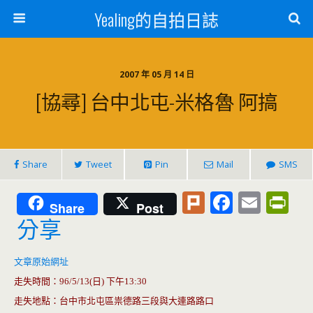
Yealing的自拍日誌
2007 年 05 月 14 日
[協尋] 台中北屯-米格魯 阿搞
Share
Tweet
Pin
Mail
SMS
Pl
F
E
Pr
Share
Post
u
ac
m
in
分享
rk
e
ai
tF
b
l
ri
文章原始網址
走失時間：
96/5/13(
日
)
下午
13:30
o
e
走失地點：台中市北屯區祟德路三段與大連路路口