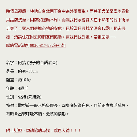
o
n
k
dl
時值母親節，特地自台北南下台中為外婆慶生，而將愛犬帶至當地寵物
y
用品店洗澡，因店家照顧不周，而讓我們家會愛犬在不熟悉的台中街頭
走失了！家人們很擔心牠的安危，已於當日尋找至深夜
12
點，仍未尋
獲！煩請住在附近的朋友們協助，幫我們找到牠，帶牠回家
~~~
聯絡電話請打
0926-817-972
許小姐
名字：阿搞
(
猴子的台語發音
)
身長：約
40~50cm
體重：約
10 kg
年齡：
4
歲半
性別：公狗
(
未結紮
)
特徵：體型較一般米格魯瘦長、四隻腳皆為白色、目前正處換毛階段、
有時會出現呼吸不順、急咳的情形。
附上近照，煩請協助尋找，感恩大德！！！