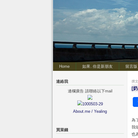
Home
如果..你是新朋友
留言版
連絡我
撰文 
[
邊欄廣告 請聯絡以下mail
About.me / Yealing
為
我
買菜錢
也