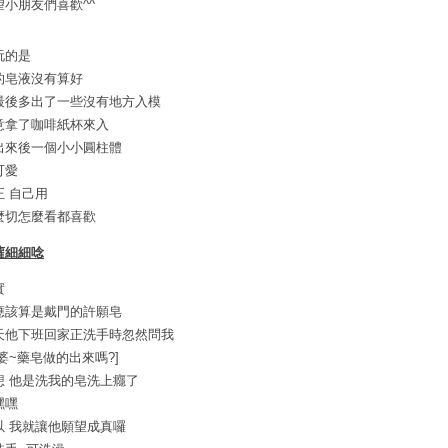
望小朋友們喜歡^^
玩的是
的皂液沒有算好
最後多出了一些沒有地方入模
意拿了咖啡紙杯來入
出來後一個小小圓柱體
可愛
正 自己用
麼切怎麼看都喜歡
蘿細細唸
實
應該算是戴門的許願皂
天他下班回家正洗手時忽然問我
老婆~藥皂做的出來嗎?]
想 他是洗我的皂洗上癮了
嘿嘿
以 我就讓他願望成真囉