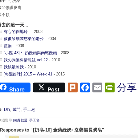
洗手 可洗澡
菌又修護皮膚
望不賴
過去的這一天...
有心的倒地鈴..
- 2003
被傻呆細菌感染的老公
- 2004
禮物
- 2008
[小匹-48] 牛奶饅頭與肉鬆饅頭
- 2008
我の狗無料情報誌 vol.22
- 2010
我娘最瞭我
- 2010
[每週好球] 2015 – Week 41
- 2015
Plurk
Facebook
Email
Print
分享
Share
Post
籤:
DIY
,
戴門
,
手工皂
 則迴響
[葛蘿就愛] 手工皂
 Responses to “[奶皂-10] 金菊綠奶+沒藥備長炭皂”