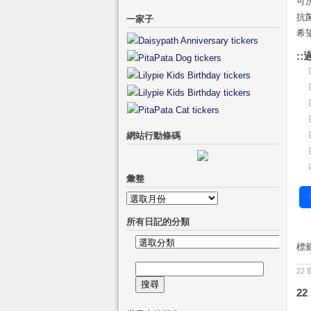
可
抗
一家子
希
::
網站行動條碼
彙整
彙
整
所有日記的分類
所
標
有
搜
22
日
尋
記
22
關
的