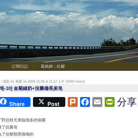
訂閱日記
葛媽媽ㄟ灶腳
/ 攝影 by 葛蘿 on 2009.10.08 at 11:12 上午 (
5540
views)
奶皂-10] 金菊綠奶+沒藥備長炭皂
Plurk
Facebook
Email
Print
分享
Share
Post
了對抗秋天來臨很多的病菌
做了抗菌皂
為了怕整顆黑嚕嚕的