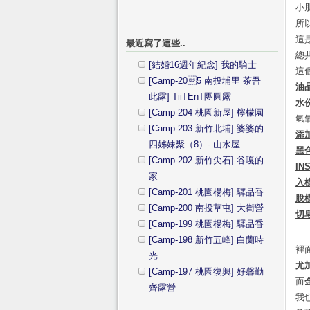
小
所
這
最近寫了這些..
總共
[結婚16週年紀念] 我的騎士
這
[Camp-205 南投埔里 茶吾
油
此露] TiiTEnT團圓露
水
[Camp-204 桃園新屋] 檸檬園
氫
[Camp-203 新竹北埔] 婆婆的
添
四姊妹聚（8）- 山水屋
黑
[Camp-202 新竹尖石] 谷嘎的
IN
家
入
[Camp-201 桃園楊梅] 驛品香
脫
[Camp-200 南投草屯] 大衛營
切
[Camp-199 桃園楊梅] 驛品香
[Camp-198 新竹五峰] 白蘭時
裡
光
尤
[Camp-197 桃園復興] 好馨勤
而
齊露營
我