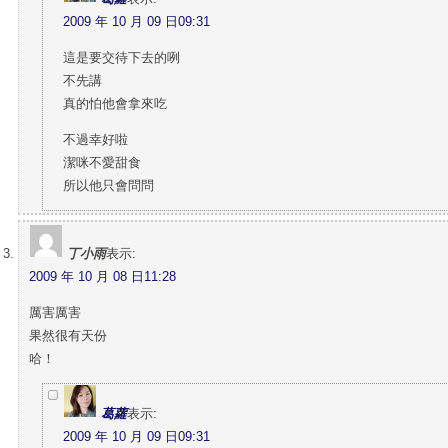
2009 年 10 月 09 日09:31
這是要交待下去的咧
不先講
真的怕他會拿來吃
不過幸好啦
潔咪不愛甜食
所以他只會問問
丁小雨
表示:
2009 年 10 月 08 日11:28
厲害厲害
果然很有天份
哈！
葛蘿
表示:
2009 年 10 月 09 日09:31