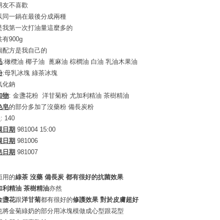
朋友不喜歡
以同一鍋在最後分成兩種
是我第一次打油量這麼多的
有900g
個配方是我自己的
品
:橄欖油 椰子油 蓖麻油 棕櫚油 白油 乳油木果油
份
:母乳冰塊 綠茶冰塊
氧化鈉
加物
: 金盞花粉 洋甘菊粉 尤加利精油 茶樹精油
色皂
的部分多加了沒藥粉 備長炭粉
S
: 140
模日期
981004 15:00
模日期
981006
皂日期
981007
面用的
綠茶 沒藥 備長炭 都有很好的抗菌效果
加利精油 茶樹精油
亦然
金盞花
跟
洋甘菊
都有很好的
修護效果 對於皮膚超好
也將金菊綠奶的部分用冰塊模做成心型跟花型