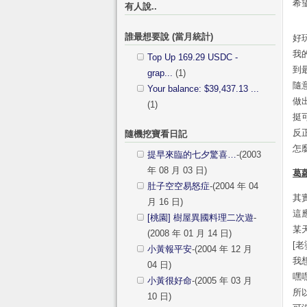
希
有人說..
誰最想要說 (當月統計)
好
我
Top Up 169.29 USDC -
到
grap...
(1)
隨
Your balance: $39,437.13 ...
做
(1)
挺
反
隨機挖寶看日記
怎
提早來臨的七夕驚喜…
-(2003
年 08 月 03 日)
葛
肚子空空易怒症
-(2004 年 04
其
月 16 日)
這
[桃園] 樹屋異國料理二次遊
-
某
(2008 年 01 月 14 日)
[
小黃報平安
-(2004 年 12 月
我
04 日)
嘿
小黃很好命
-(2005 年 03 月
所
10 日)