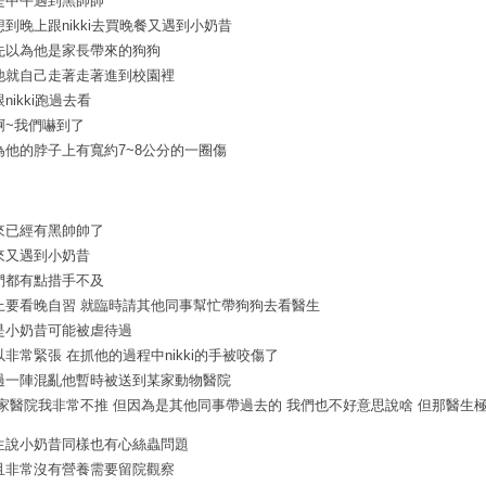
是中午遇到黑帥帥
想到晚上跟nikki去買晚餐又遇到小奶昔
先以為他是家長帶來的狗狗
他就自己走著走著進到校園裡
nikki跑過去看
啊~我們嚇到了
為他的脖子上有寬約7~8公分的一圈傷
來已經有黑帥帥了
來又遇到小奶昔
們都有點措手不及
上要看晚自習 就臨時請其他同事幫忙帶狗狗去看醫生
是小奶昔可能被虐待過
以非常緊張 在抓他的過程中nikki的手被咬傷了
過一陣混亂他暫時被送到某家動物醫院
這家醫院我非常不推 但因為是其他同事帶過去的 我們也不好意思說啥 但那醫生
生說小奶昔同樣也有心絲蟲問題
且非常沒有營養需要留院觀察