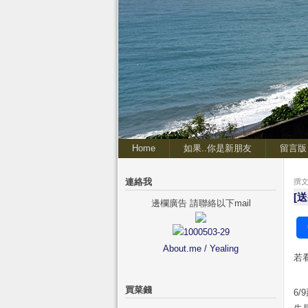
Home
如果..你是新朋友
留言版
連絡我
撰文 
[
邊欄廣告 請聯絡以下mail
About.me / Yealing
若
買菜錢
6