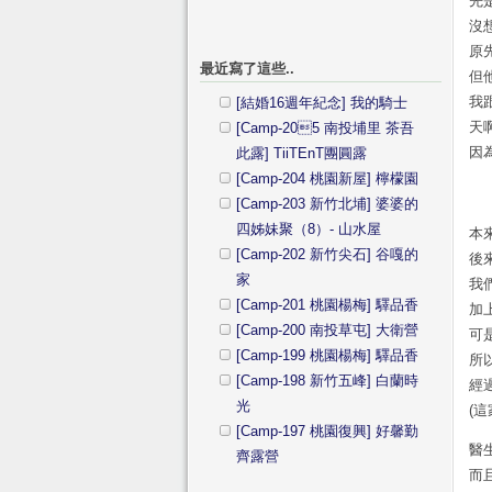
先
沒
原
最近寫了這些..
但
我跟
[結婚16週年紀念] 我的騎士
天
[Camp-205 南投埔里 茶吾
因
此露] TiiTEnT團圓露
[Camp-204 桃園新屋] 檸檬園
[Camp-203 新竹北埔] 婆婆的
四姊妹聚（8）- 山水屋
本
[Camp-202 新竹尖石] 谷嘎的
後
家
我
[Camp-201 桃園楊梅] 驛品香
加
[Camp-200 南投草屯] 大衛營
可
[Camp-199 桃園楊梅] 驛品香
所
[Camp-198 新竹五峰] 白蘭時
經
光
(
[Camp-197 桃園復興] 好馨勤
醫
齊露營
而