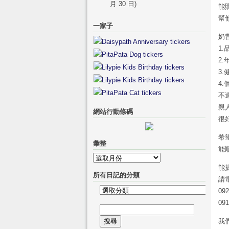
月 30 日)
能
幫
一家子
奶
1.
2.
3
4
不
親
網站行動條碼
很
希
彙整
能
彙
能
整
所有日記的分類
請
所
09
有
09
搜
日
我
尋
記