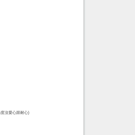
極度沒愛心跟耐心)