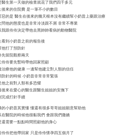
是醫生第一天做的檢查就花了我們四千多元
上後來的住院費 是一筆不小的數目
可惡的是 醫生在後來的幾天根本沒有繼續幫小奶昔上藥跟治療
次問他的態度也是非常冷淡跟不屑 非常不專業
以我跟伶伶決定帶他去黑帥帥看病的動物醫院
生看到小奶昔之前的報告後
幫他打了預防針
外先留院觀察兩天
天伶伶要先暫時帶他回家照顧
邊治療他的健康 一邊幫他建立對人類的信任
預防針的時候 小奶昔非常非常緊張
見他之前對人類有多恐懼
過後來在愛心的醫生跟醫生姐姐的安撫下
利完成打針手續
憐的小奶昔其實懂 懂還有很多哥哥姐姐願意幫助他
以在醫院的時候他很黏我們 會跟我們撒嬌
是還需要一點點時間照顧他的身心
前伶伶把他帶回家 只是伶伶懷孕四五個月了