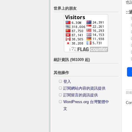
也
關
的
世界上的朋友
鍵
分
::
字:
類
統計資訊 (981009 起)
其他操作
登入
訂閱網站內容的資訊提供
目
訂閱留言的資訊提供
WordPress.org 台灣繁體中
Com
文