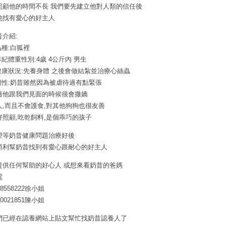
照顧他的時間不長 我們要先建立他對人類的信任後
他找有愛心的好主人
昔介紹:
品種:白狐裡
年紀體重性別:4歲 4公斤內 男生
.健康狀況:先養身體 之後會做結紮並治療心絲蟲
.個性:奶昔雖然因為被虐待過有點緊張
過他跟我們見面的時候很會撒嬌
人,而且不會護食,對其他狗狗也很友善
好照顧,吃乾飼料,是個乖巧的孩子
望等奶昔健康問題治療好後
順利幫奶昔找到有愛心跟耐心的好主人
提供任何幫助的好心人 或想來看奶昔的爸媽
電
28558222徐小姐
10021851陳小姐
們已經在認養網站上貼文幫忙找奶昔認養人了