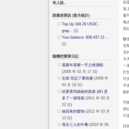
但
有人說..
加
誰最想要說 (當月統計)
最
每
Top Up 169.29 USDC -
所
grap...
(1)
Your balance: $39,437.13 ...
醫
(1)
先
另
隨機挖寶看日記
今
葛蘿年菜陋一手之燒酒蝦
-
一
(2005 年 02 月 17 日)
打
生病 別忘了要快樂
-(2008 年
可
03 月 18 日)
不
給婆婆四姊妹的旅遊 (終) 是
順
多了一個母親
-(2011 年 03 月
可
22 日)
所
撿回來的愛情
-(2012 年 03 月
只
13 日)
母女三人的午餐
-(2010 年 06
目