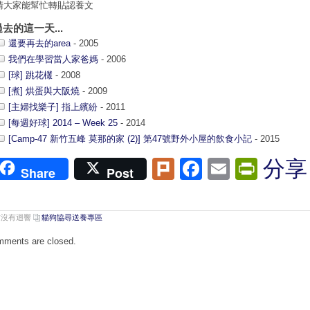
請大家能幫忙轉貼認養文
過去的這一天...
還要再去的area
- 2005
我們在學習當人家爸媽
- 2006
[球] 跳花欉
- 2008
[煮] 烘蛋與大阪燒
- 2009
[主婦找樂子] 指上繽紛
- 2011
[每週好球] 2014 – Week 25
- 2014
[Camp-47 新竹五峰 莫那的家 (2)] 第47號野外小屋的飲食小記
- 2015
Plurk
Facebook
Email
Print
分享
Share
Post
前沒有迴響
貓狗協尋送養專區
ments are closed.