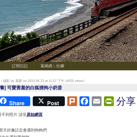
訂閱日記
葛媽媽ㄟ灶腳
/ 攝影 by 葛蘿 on 2010.06.23 at 11:57 下午 (
4625
views)
送養] 可愛害羞的白狐狸狗小奶昔
Plurk
Facebook
Email
Print
分享
Share
Post
看不到照片 請至
原始網頁
/9那天好像註定會遇到狗狗們