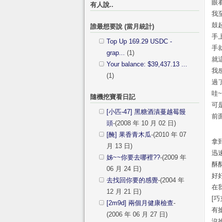
眼
有人說..
我
鼓
誰最想要說 (當月統計)
手上
Top Up 169.29 USDC -
手
grap...
(1)
就
Your balance: $39,437.13 ...
我
(1)
過
哇
隨機挖寶看日記
可
[小匹-47] 黑糖酒漬蔓越莓饅
前
頭
-(2008 年 10 月 02 日)
[醃] 果香青木瓜
-(2010 年 07
拿
月 13 日)
迅
姊~~你要去哪裡??
-(2009 年
酥
06 月 24 日)
好
去找回你要的感覺
-(2004 年
在
12 月 21 日)
[
[2m9d] 兩個月健康檢查
-
有
(2006 年 06 月 27 日)
沒