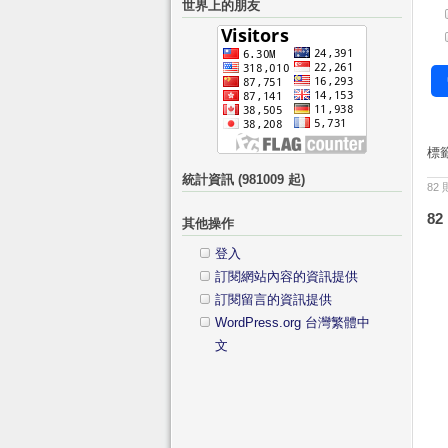
世界上的朋友
鍵
分
字:
類
標
統計資訊 (981009 起)
82
82
其他操作
登入
訂閱網站內容的資訊提供
訂閱留言的資訊提供
WordPress.org 台灣繁體中
文