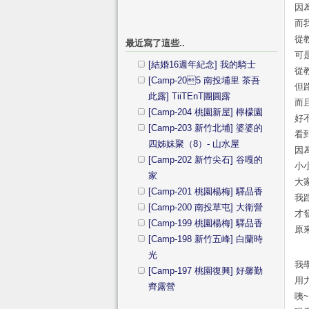
因
而
從
最近寫了這些..
可
[結婚16週年紀念] 我的騎士
從
[Camp-205 南投埔里 茶吾
但
此露] TiiTEnT團圓露
而
[Camp-204 桃園新屋] 檸檬園
好
[Camp-203 新竹北埔] 婆婆的
看
四姊妹聚（8）- 山水屋
因
[Camp-202 新竹尖石] 谷嘎的
小
家
大
[Camp-201 桃園楊梅] 驛品香
我
[Camp-200 南投草屯] 大衛營
才
[Camp-199 桃園楊梅] 驛品香
原
[Camp-198 新竹五峰] 白蘭時
光
我
[Camp-197 桃園復興] 好馨勤
用
齊露營
咦