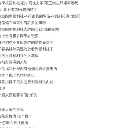
為學校福利社裡的[巧克力派司]正躺在那裡等著我
我..卻只有20分鐘的時間
教室跑到福利社–>排很長的隊伍–>買到巧克力派司
是偏偏在這當中有許多的阻礙
教室跑到福利社大約跑步1分鐘的距離
路上會有很多同學在玩耍
且他們並不會因為你的愛吃而讓開
不容易排除萬難終於看到福利社了
到的只是福利社的天花板
為前方滿滿的人龍
小的福利社裡面有兩個阿姨在賣東西
家排了亂七八糟的隊伍
跟著排排了很久怎麼都沒辦法向前
發現
來買東西是要靠[蠻力]的
學著大家的方式
力往前推擠 推ㄚ推ㄚ
~~怎麼右被往後擠