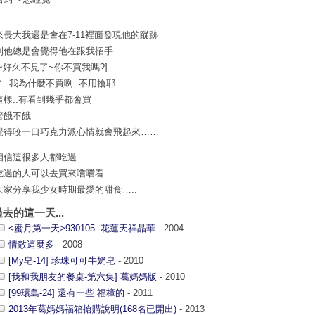
來長大我還是會在7-11裡面發現他的蹤跡
到他總是會覺得他在跟我招手
嘿~好久不見了~你不買我嗎?]
ㄚ..我為什麼不買咧..不用搶耶….
這樣..有看到幾乎都會買
管餓不餓
覺得咬一口巧克力派心情就會飛起來……
相信這很多人都吃過
吃過的人可以去買來嚐嚐看
大家分享我少女時期最愛的甜食…..
過去的這一天...
<蜜月第一天>930105--花蓮天祥晶華
- 2004
情敵這麼多
- 2008
[My皂-14] 珍珠可可牛奶皂
- 2010
[我和我朋友的餐桌-第六集] 葛媽媽版
- 2010
[99環島-24] 還有一些 福樟的
- 2011
2013年葛媽媽福箱搶購說明(168名已開出)
- 2013