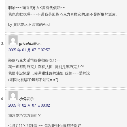
啊哈~~~頭香!!努力K書有代價耶~~
我也喜歡吃喔~~~不過我是因為巧克力喜歡它的,而不是酥酥的派皮.
by 貪吃愛玩不念書的Ariel
grizelda
表示:
2005 年 01 月 07 日07:57
那個巧克力派司好像很好吃耶~~
我一直都對巧克力沒有抗拒..特別是黑巧克力^^
我國小記憶是…佈滿甜辣醬的油飯 我超~~~愛的說
(還因此被騙了錢都不知道= =")
小兔
表示:
2005 年 01 月 07 日08:02
我超愛巧克力派司的
也是7-11的那種喔 ~~ 每次吃到心情都特別好