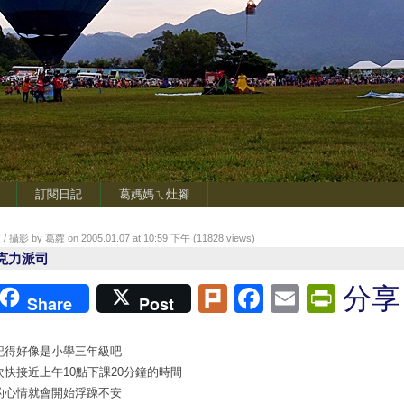
訂閱日記
葛媽媽ㄟ灶腳
/ 攝影 by 葛蘿 on 2005.01.07 at 10:59 下午 (
11828
views)
克力派司
Plurk
Facebook
Email
Print
分享
Share
Post
記得好像是小學三年級吧
次快接近上午10點下課20分鐘的時間
的心情就會開始浮躁不安