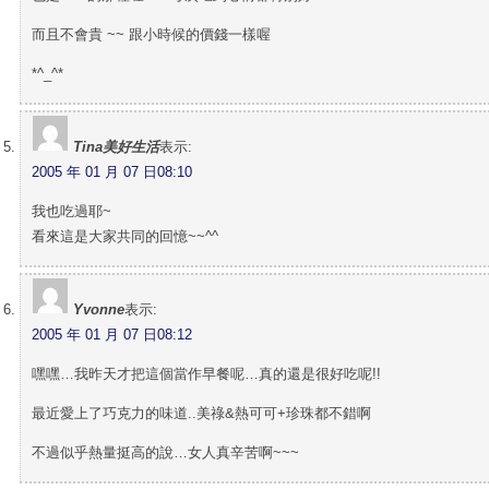
而且不會貴 ~~ 跟小時候的價錢一樣喔
*^_^*
Tina美好生活
表示:
2005 年 01 月 07 日08:10
我也吃過耶~
看來這是大家共同的回憶~~^^
Yvonne
表示:
2005 年 01 月 07 日08:12
嘿嘿…我昨天才把這個當作早餐呢…真的還是很好吃呢!!
最近愛上了巧克力的味道..美祿&熱可可+珍珠都不錯啊
不過似乎熱量挺高的說…女人真辛苦啊~~~