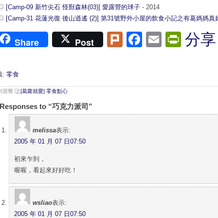
[Camp-09 新竹尖石 怪獸森林(03)] 愛露營的球子
- 2014
[Camp-31 花蓮光復 後山逍遙 (2)] 第31號野外小屋的飲食小記之有葛媽媽真
Plurk
Facebook
Email
Print
分享
Share
Post
籤:
零食
 則迴響
[葛蘿就愛] 零食點心
 Responses to “巧克力派司”
melissa
表示:
2005 年 01 月 07 日07:50
初來乍到，
喔喔，看起來好好吃！
wsliao
表示:
2005 年 01 月 07 日07:50