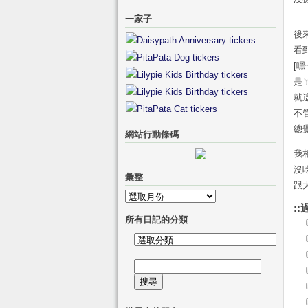
一家子
後
看
[
是
就
不
總
網站行動條碼
我
沒
彙整
跟
彙
::
整
所有日記的分類
所
有
搜
日
尋
記
關
的