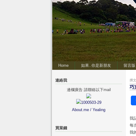
Home
如果..你是新朋友
留言版
連絡我
撰文 
巧
邊欄廣告 請聯絡以下mail
About.me / Yealing
我
每
買菜錢
我