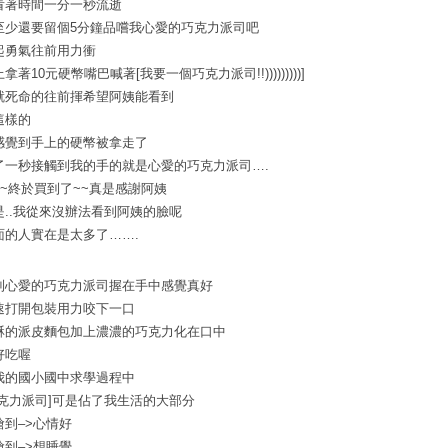
看著時間一分一秒流逝
至少還要留個5分鐘品嚐我心愛的巧克力派司吧
起勇氣往前用力衝
拿著10元硬幣嘴巴喊著[我要一個巧克力派司!!)))))))))]
就死命的往前揮希望阿姨能看到
這樣的
感覺到手上的硬幣被拿走了
了一秒接觸到我的手的就是心愛的巧克力派司….
~~終於買到了~~真是感謝阿姨
是..我從來沒辦法看到阿姨的臉呢
面的人實在是太多了…….
到心愛的巧克力派司握在手中感覺真好
速打開包裝用力咬下一口
酥的派皮麵包加上濃濃的巧克力化在口中
好吃喔
我的國小國中求學過程中
巧克力派司]可是佔了我生活的大部分
搶到–>心情好
搶到–>想睡覺