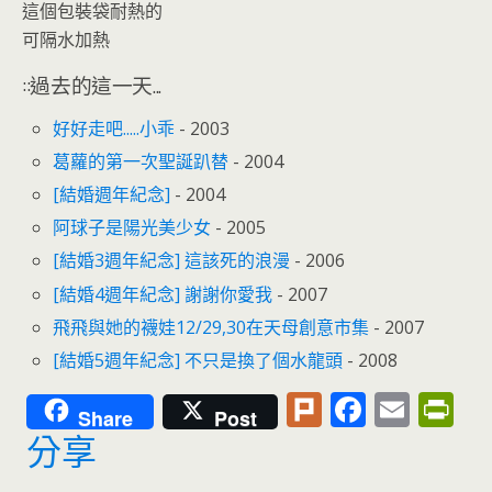
這個包裝袋耐熱的
可隔水加熱
::過去的這一天...
好好走吧.....小乖
- 2003
葛蘿的第一次聖誕趴替
- 2004
[結婚週年紀念]
- 2004
阿球子是陽光美少女
- 2005
[結婚3週年紀念] 這該死的浪漫
- 2006
[結婚4週年紀念] 謝謝你愛我
- 2007
飛飛與她的襪娃12/29,30在天母創意市集
- 2007
[結婚5週年紀念] 不只是換了個水龍頭
- 2008
Pl
F
E
Pr
Share
Post
u
ac
m
in
分享
rk
e
ai
tF