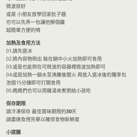
微波就好
或是 小朋友放學回家肚子餓
也可以先弄一包讓他解個饞
超簡單方便的唷
加熱及食用方法
01.請先退冰
02.將內容物倒出 裝在鍋中小火加熱即可食用
03.或是也能倒在可微波的容器裡微波加熱即可
04.或是加熱一鍋水至沸騰後關火 再放入退冰後的獨享包
泡個15分鐘即可打開食用
05.媽媽們也可以用雞湯來煮粥給小孩吃
保存期限
請冷凍保存 最佳賞味期限約
30
天
請盡速食用完畢以確保食物新鮮度
小提醒