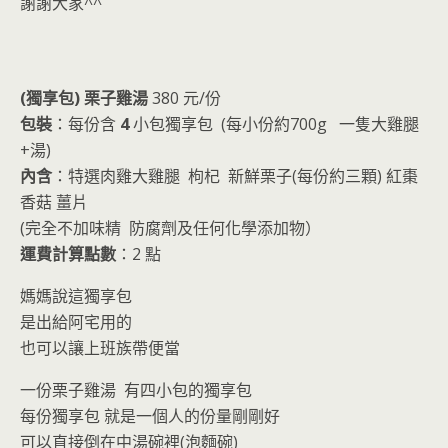
o
n
謝謝大家^^
k
dl
y
(獨享包) 栗子雞湯
380 元/份
包裝
：每份含
4
小包獨享包 (每小份約700g 一隻大雞腿
+湯)
內含
：特選肉雞大雞腿 枸杞 新鮮栗子(每份約三顆) 紅棗
香菇 薑片
(完全不加味精 防腐劑及任何化學添加物）
運費計算點數
：2 點
媽媽說這獨享包
是出給阿宅用的
也可以讓上班族帶便當
一份栗子雞湯 有四小包的獨享包
每份獨享包 就是一個人的份量剛剛好
可以直接倒在中湯碗裡(泡麵碗)