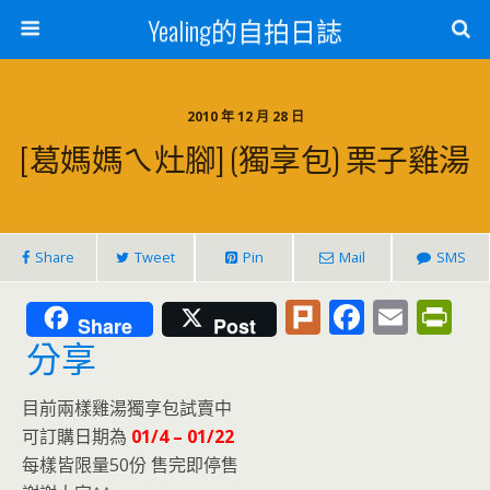
Yealing的自拍日誌
2010 年 12 月 28 日
[葛媽媽ㄟ灶腳] (獨享包) 栗子雞湯
Share
Tweet
Pin
Mail
SMS
Pl
F
E
Pr
Share
Post
u
ac
m
in
分享
rk
e
ai
tF
目前兩樣雞湯獨享包試賣中
b
l
ri
可訂購日期為
01/4 – 01/22
o
e
每樣皆限量50份 售完即停售